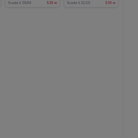
Scade il 30/04
530 m
Scade il 31/10
530 m