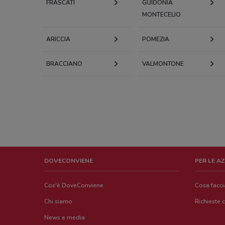
FRASCATI
GUIDONIA
MONTECELIO
ARICCIA
POMEZIA
BRACCIANO
VALMONTONE
DOVECONVIENE
PER LE A
Cos'è DoveConviene
Cosa facc
Chi siamo
Richieste 
News e media