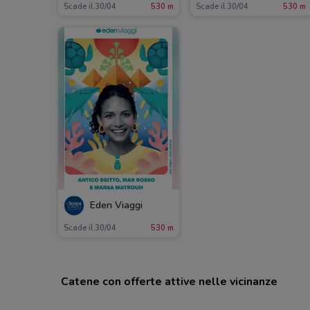
Scade il 30/04
530 m
Scade il 30/04
530 m
Eden Viaggi
Scade il 30/04
530 m
Catene con offerte attive nelle vicinanze