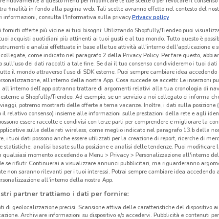
re nuovamente a questo menu per modificare le tue scelte o per revocare il consenso
tra finalità in fondo alla pagina web. Tali scelte avranno effetto nel contesto del nost
 informazioni, consulta l'Informativa sulla privacy.
Privacy policy
i fornirti offerte più vicine ai tuoi bisogni: Utilizzando Shopfully/Tiendeo puoi visualizz
i tuoi acquisti quotidiani più attinenti ai tuoi gusti e al tuo mondo. Tutto questo è possi
 strumenti e analisi effettuate in base alle tue attività all'interno dell'applicazione e 
collegate, come indicato nel paragrafo 2 della Privacy Policy. Per fare questo, abbi
 sull'uso dei dati raccolti a tale fine. Se dai il tuo consenso condivideremo i tuoi dati
tutto il mondo attraverso l’uso di SDK esterne. Puoi sempre cambiare idea accedend
rsonalizzazione, all’interno della nostra App. Cosa succede se accetti: Le inserzioni pu
i all'interno dell’app potranno trattare di argomenti relativi alla tua cronologia di na
esterne a Shopfully/Tiendeo. Ad esempio, se un servizio a noi collegato ci informa ch
i viaggi, potremo mostrarti delle offerte a tema vacanze. Inoltre, i dati sulla posizione 
o il relativo consenso) insieme alle informazioni sulle prestazioni della rete e agli ident
 possono essere raccolte e condivisi con terze parti per comprendere e migliorare la conn
pplicative sulle delle reti wireless, come meglio indicato nel paragrafo 13.b della no
re, i tuoi dati possono anche essere utilizzati per la creazione di report, ricerche di mer
 e statistiche, analisi basate sulla posizione e analisi delle tendenze. Puoi modificare l
in qualsiasi momento accedendo a Menu > Privacy > Personalizzazione all'interno del
 se rifiuti: Continuerai a visualizzare annunci pubblicitari, ma riguarderanno argome
te non saranno rilevanti per i tuoi interessi. Potrai sempre cambiare idea accedendo
rsonalizzazione all'interno della nostra App.
stri partner trattiamo i dati per fornire:
ti di geolocalizzazione precisi. Scansione attiva delle caratteristiche del dispositivo ai 
icazione. Archiviare informazioni su dispositivo e/o accedervi. Pubblicità e contenuti per