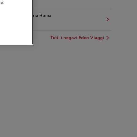
1.3 km
zi.
50 Via Collina Roma
1.4 km
Tutti i negozi Eden Viaggi