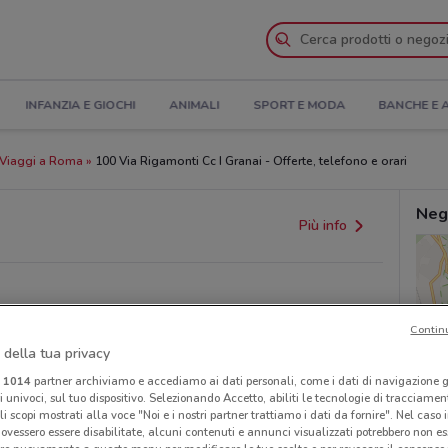
INFANZIA E GIOCHI
ANIMALI
SPORT E MODA
BANCHE E 
Viaggi a Roma
100 Via Rigamonti Cc I Granai - Offerte, telefono e orari
Neg
Più info
Contin
 della tua privacy
i
1014
partner archiviamo e accediamo ai dati personali, come i dati di navigazione g
ri univoci, sul tuo dispositivo. Selezionando Accetto, abiliti le tecnologie di tracciame
li scopi mostrati alla voce "Noi e i nostri partner trattiamo i dati da fornire". Nel caso 
ovessero essere disabilitate, alcuni contenuti e annunci visualizzati potrebbero non ess