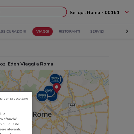
Sei qui:
Roma - 00161
ASSICURAZIONI
VIAGGI
RISTORANTI
SERVIZI
ozi Eden Viaggi a Roma
ua senza accettare
li o
nto affinché
in cui queste
ere rilevanti.