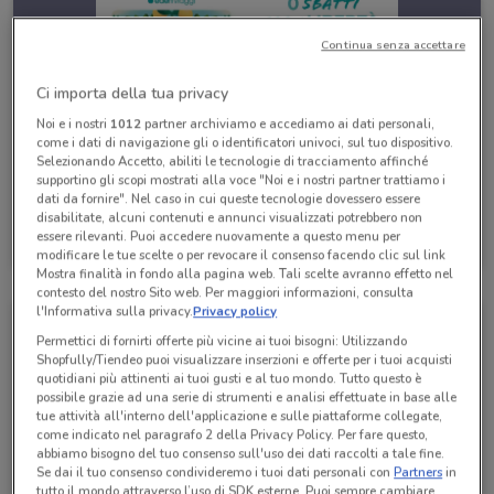
Continua senza accettare
Ci importa della tua privacy
Noi e i nostri
1012
partner archiviamo e accediamo ai dati personali,
come i dati di navigazione gli o identificatori univoci, sul tuo dispositivo.
Selezionando Accetto, abiliti le tecnologie di tracciamento affinché
supportino gli scopi mostrati alla voce "Noi e i nostri partner trattiamo i
dati da fornire". Nel caso in cui queste tecnologie dovessero essere
disabilitate, alcuni contenuti e annunci visualizzati potrebbero non
Eden Viaggi
essere rilevanti. Puoi accedere nuovamente a questo menu per
Scade il 30/04
530 m
modificare le tue scelte o per revocare il consenso facendo clic sul link
Mostra finalità in fondo alla pagina web. Tali scelte avranno effetto nel
contesto del nostro Sito web. Per maggiori informazioni, consulta
l'Informativa sulla privacy.
Privacy policy
Permettici di fornirti offerte più vicine ai tuoi bisogni: Utilizzando
Shopfully/Tiendeo puoi visualizzare inserzioni e offerte per i tuoi acquisti
quotidiani più attinenti ai tuoi gusti e al tuo mondo. Tutto questo è
possibile grazie ad una serie di strumenti e analisi effettuate in base alle
tue attività all'interno dell'applicazione e sulle piattaforme collegate,
come indicato nel paragrafo 2 della Privacy Policy. Per fare questo,
abbiamo bisogno del tuo consenso sull'uso dei dati raccolti a tale fine.
Se dai il tuo consenso condivideremo i tuoi dati personali con
Partners
in
tutto il mondo attraverso l’uso di SDK esterne. Puoi sempre cambiare