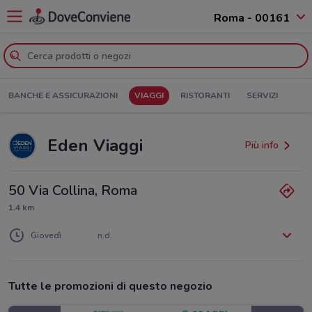
Roma - 00161
BANCHE E ASSICURAZIONI
VIAGGI
RISTORANTI
SERVIZI
Eden Viaggi
Più info
50 Via Collina, Roma
1.4 km
Lunedì
Martedì
Mercoledì
n.d.
n.d.
n.d.
Giovedì
n.d.
Venerdì
Sabato
Domenica
n.d.
n.d.
n.d.
Tutte le promozioni di questo negozio