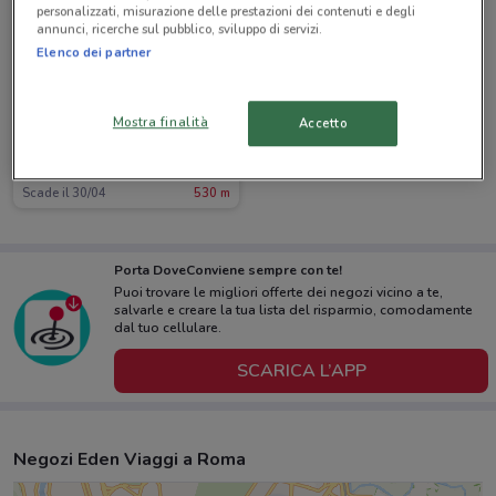
personalizzati, misurazione delle prestazioni dei contenuti e degli
annunci, ricerche sul pubblico, sviluppo di servizi.
Elenco dei partner
Mostra finalità
Accetto
Eden Viaggi
Scade il 30/04
530 m
Porta DoveConviene sempre con te!
Puoi trovare le migliori offerte dei negozi vicino a te,
salvarle e creare la tua lista del risparmio, comodamente
dal tuo cellulare.
SCARICA L’APP
Negozi Eden Viaggi a Roma