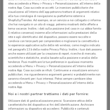
idea accedendo a Menu > Privacy > Personalizzazione, all’interno della
nostra App. Cosa succede se accetti: Le inserzioni pubblicitarie che
Eden Viaggi
Eden Viaggi
visualizzerai all'interno dell’app potranno trattare di argomenti relativi
alla tua cronologia di navigazione su piattaforme esterne a
Scade il 30/04
530 m
Scade il 30/04
530 m
Shopfully/Tiendeo. Ad esempio, se un servizio a noi collegato ci informa
che hai navigato in un sito di viaggi, potremo mostrarti delle offerte a
tema vacanze. Inoltre, i dati sulla posizione (nel caso in cui abbia fornito
il relativo consenso) insieme alle informazioni sulle prestazioni della
rete e agli identificativi del dispositivo, possono essere raccolte e
condivisi con terze parti per comprendere e migliorare la connettività e
le esperienze applicative sulle delle reti wireless, come meglio indicato
nel paragrafo 13.b della nostra Privacy Policy. Inoltre, i tuoi dati possono
anche essere utilizzati per la creazione di report, ricerche di mercato,
scientifiche e statistiche, analisi basate sulla posizione e analisi delle
tendenze. Puoi modificare le tue preferenze in qualsiasi momento
accedendo a Menu > Privacy > Personalizzazione all'interno della
nostra App. Cosa succede se rifiuti: Continuerai a visualizzare annunci
pubblicitari, ma riguarderanno argomenti generici e probabilmente non
Eden Viaggi
Eden Viaggi
saranno rilevanti per i tuoi interessi. Potrai sempre cambiare idea
accedendo a Menu > Privacy > Personalizzazione all'interno della
Scade il 30/04
530 m
Scade il 31/10
530 m
nostra App.
Noi e i nostri partner trattiamo i dati per fornire:
Utilizzare dati di geolocalizzazione precisi. Scansione attiva delle
caratteristiche del dispositivo ai fini dell’identificazione. Archiviare
informazioni su dispositivo e/o accedervi. Pubblicità e contenuti