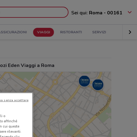
Sei qui:
Roma - 00161
ASSICURAZIONI
VIAGGI
RISTORANTI
SERVIZI
ozi Eden Viaggi a Roma
ua senza accettare
li o
nto affinché
in cui queste
ere rilevanti.
 facendo clic