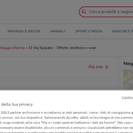
INFANZIA E GIOCHI
ANIMALI
SPORT E MODA
BANCHE E 
Viaggi a Roma
31 Via Spalato - Offerte, telefono e orari
Neg
Più info
Contin
 della tua privacy
i
1012
partner archiviamo e accediamo ai dati personali, come i dati di navigazione g
ri univoci, sul tuo dispositivo. Selezionando Accetto, abiliti le tecnologie di tracciame
li scopi mostrati alla voce "Noi e i nostri partner trattiamo i dati da fornire". Nel caso 
ovessero essere disabilitate, alcuni contenuti e annunci visualizzati potrebbero non ess
re nuovamente a questo menu per modificare le tue scelte o per revocare il consenso