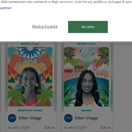
delle prestazioni dei contenuti e degli annunci, ricerche sul pubblico, sviluppo di servi
partner
Mostra finalità
Accetto
530 m
Eden Viaggi
Eden Viaggi
Scade il 30/04
530 m
Scade il 31/10
530 m