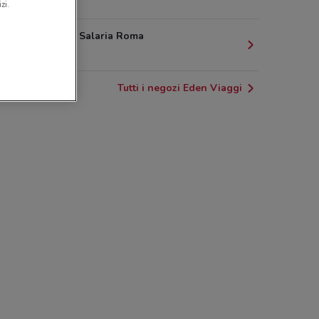
1.4 km
zi.
205/207 Via Salaria Roma
1.6 km
Tutti i negozi Eden Viaggi