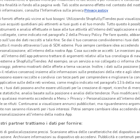
tra finalità in fondo alla pagina web. Tali scelte avranno effetto nel contesto del nost
 informazioni, consulta l'Informativa sulla privacy.
Privacy policy
i fornirti offerte più vicine ai tuoi bisogni: Utilizzando Shopfully/Tiendeo puoi visualizz
i tuoi acquisti quotidiani più attinenti ai tuoi gusti e al tuo mondo. Tutto questo è possi
 strumenti e analisi effettuate in base alle tue attività all'interno dell'applicazione e 
collegate, come indicato nel paragrafo 2 della Privacy Policy. Per fare questo, abbi
 sull'uso dei dati raccolti a tale fine. Se dai il tuo consenso condivideremo i tuoi dati
tutto il mondo attraverso l’uso di SDK esterne. Puoi sempre cambiare idea accedend
rsonalizzazione, all’interno della nostra App. Cosa succede se accetti: Le inserzioni pu
i all'interno dell’app potranno trattare di argomenti relativi alla tua cronologia di na
esterne a Shopfully/Tiendeo. Ad esempio, se un servizio a noi collegato ci informa ch
i viaggi, potremo mostrarti delle offerte a tema vacanze. Inoltre, i dati sulla posizione 
o il relativo consenso) insieme alle informazioni sulle prestazioni della rete e agli ident
 possono essere raccolte e condivisi con terze parti per comprendere e migliorare la conn
pplicative sulle delle reti wireless, come meglio indicato nel paragrafo 13.b della no
re, i tuoi dati possono anche essere utilizzati per la creazione di report, ricerche di mer
 e statistiche, analisi basate sulla posizione e analisi delle tendenze. Puoi modificare l
in qualsiasi momento accedendo a Menu > Privacy > Personalizzazione all'interno del
 se rifiuti: Continuerai a visualizzare annunci pubblicitari, ma riguarderanno argome
te non saranno rilevanti per i tuoi interessi. Potrai sempre cambiare idea accedendo
rsonalizzazione all'interno della nostra App.
stri partner trattiamo i dati per fornire:
ti di geolocalizzazione precisi. Scansione attiva delle caratteristiche del dispositivo ai 
icazione. Archiviare informazioni su dispositivo e/o accedervi. Pubblicità e contenuti per