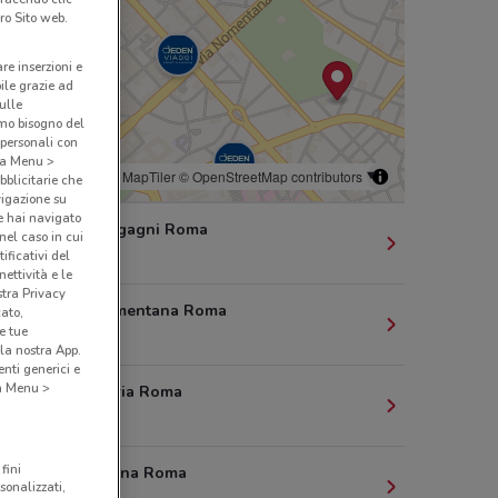
ro Sito web.
are inserzioni e
bile grazie ad
sulle
amo bisogno del
 personali con
o a Menu >
© MapTiler
© OpenStreetMap contributors
bblicitarie che
vigazione su
e hai navigato
2/e Via Morgagni Roma
(nel caso in cui
529 m
ificativi del
ettività e le
stra Privacy
169 Via Nomentana Roma
cato,
e tue
692 m
la nostra App.
nti generici e
 a Menu >
2 Piazza Istria Roma
1.3 km
fini
50 Via Collina Roma
sonalizzati,