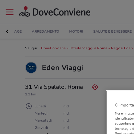
BRICOLAGE
ARREDAMENTO
MOTORI
SALUTE E BENESSERE
Sei qui:
DoveConviene
Offerte Viaggi a Roma
Negozi Eden 
Eden Viaggi
31 Via Spalato, Roma
1.3 km
Ci importa
Lunedì
n.d.
Martedì
n.d.
Noi e i nostr
identificato
Mercoledì
n.d.
supportino g
Giovedì
n.d.
tecnologie d
Puoi accede