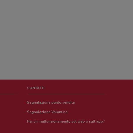
CONTATTI
Segnalazione punto vendita
Segnalazione Volantino
Hai un malfunzionamento sul web o sull'app?