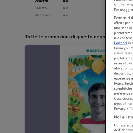
Venerdì
n.d.
sul link Mos
Sabato
n.d.
Per maggiori
Domenica
n.d.
Permettici d
offerte per 
una serie di
piattaforme 
Tutte le promozioni di questo negozio
tuo consenso
Partners
in 
Privacy > Pe
visualizzera
piattaforme 
in un sito d
abbia fornit
dispositivo,
esperienze a
Policy. Inolt
scientifiche
preferenze 
Cosa succede
probabilmen
Privacy > Pe
Noi e i no
Utilizzare da
dell’identif