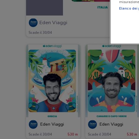
misurazione 
Elenco dei 
Eden Viaggi
Scade il 30/04
Eden Viaggi
Eden Viaggi
Scade il 30/04
530 m
Scade il 30/04
530 m