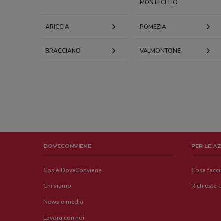
MONTECELIO
ARICCIA
POMEZIA
BRACCIANO
VALMONTONE
DOVECONVIENE
PER LE A
Cos'è DoveConviene
Cosa facc
Chi siamo
Richieste 
News e media
Lavora con noi