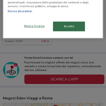
personalizzati, misurazione delle prestazioni dei contenuti e degli
annunci, ricerche sul pubblico, sviluppo di servizi.
Elenco dei partner
Mostra finalità
Accetto
Eden Viaggi
Scade il 30/04
530 m
Porta DoveConviene sempre con te!
Puoi trovare le migliori offerte dei negozi vicino a te,
salvarle e creare la tua lista del risparmio, comodamente
dal tuo cellulare.
SCARICA L’APP
Negozi Eden Viaggi a Roma