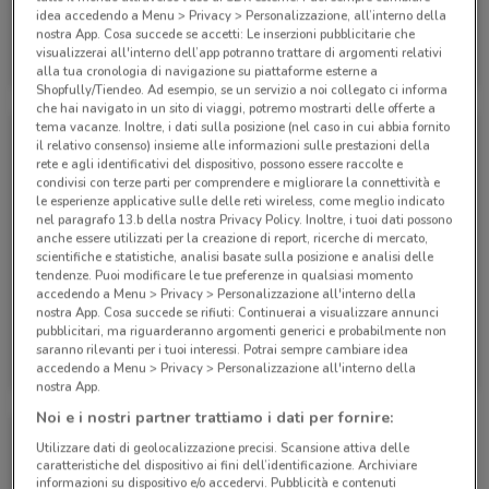
idea accedendo a Menu > Privacy > Personalizzazione, all’interno della
nostra App. Cosa succede se accetti: Le inserzioni pubblicitarie che
Eden Viaggi
Eden Viaggi
visualizzerai all'interno dell’app potranno trattare di argomenti relativi
alla tua cronologia di navigazione su piattaforme esterne a
Scade il 30/04
530 m
Scade il 30/04
530 m
Shopfully/Tiendeo. Ad esempio, se un servizio a noi collegato ci informa
che hai navigato in un sito di viaggi, potremo mostrarti delle offerte a
tema vacanze. Inoltre, i dati sulla posizione (nel caso in cui abbia fornito
il relativo consenso) insieme alle informazioni sulle prestazioni della
rete e agli identificativi del dispositivo, possono essere raccolte e
condivisi con terze parti per comprendere e migliorare la connettività e
le esperienze applicative sulle delle reti wireless, come meglio indicato
nel paragrafo 13.b della nostra Privacy Policy. Inoltre, i tuoi dati possono
anche essere utilizzati per la creazione di report, ricerche di mercato,
scientifiche e statistiche, analisi basate sulla posizione e analisi delle
tendenze. Puoi modificare le tue preferenze in qualsiasi momento
accedendo a Menu > Privacy > Personalizzazione all'interno della
nostra App. Cosa succede se rifiuti: Continuerai a visualizzare annunci
pubblicitari, ma riguarderanno argomenti generici e probabilmente non
Eden Viaggi
Eden Viaggi
saranno rilevanti per i tuoi interessi. Potrai sempre cambiare idea
accedendo a Menu > Privacy > Personalizzazione all'interno della
Scade il 30/04
530 m
Scade il 31/10
530 m
nostra App.
Noi e i nostri partner trattiamo i dati per fornire:
Utilizzare dati di geolocalizzazione precisi. Scansione attiva delle
caratteristiche del dispositivo ai fini dell’identificazione. Archiviare
informazioni su dispositivo e/o accedervi. Pubblicità e contenuti