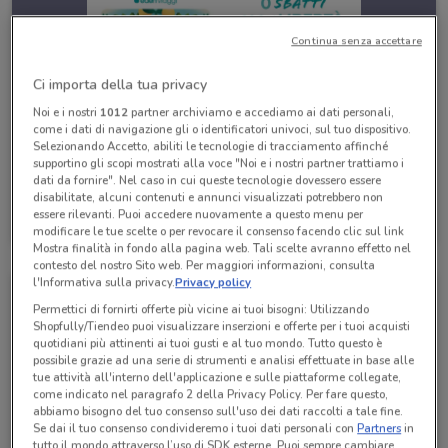
Continua senza accettare
Ci importa della tua privacy
Noi e i nostri
1012
partner archiviamo e accediamo ai dati personali,
come i dati di navigazione gli o identificatori univoci, sul tuo dispositivo.
Selezionando Accetto, abiliti le tecnologie di tracciamento affinché
supportino gli scopi mostrati alla voce "Noi e i nostri partner trattiamo i
dati da fornire". Nel caso in cui queste tecnologie dovessero essere
disabilitate, alcuni contenuti e annunci visualizzati potrebbero non
Eden Viaggi
essere rilevanti. Puoi accedere nuovamente a questo menu per
Scade il 30/04
530 m
modificare le tue scelte o per revocare il consenso facendo clic sul link
Mostra finalità in fondo alla pagina web. Tali scelte avranno effetto nel
contesto del nostro Sito web. Per maggiori informazioni, consulta
l'Informativa sulla privacy.
Privacy policy
Permettici di fornirti offerte più vicine ai tuoi bisogni: Utilizzando
Shopfully/Tiendeo puoi visualizzare inserzioni e offerte per i tuoi acquisti
quotidiani più attinenti ai tuoi gusti e al tuo mondo. Tutto questo è
possibile grazie ad una serie di strumenti e analisi effettuate in base alle
tue attività all'interno dell'applicazione e sulle piattaforme collegate,
come indicato nel paragrafo 2 della Privacy Policy. Per fare questo,
abbiamo bisogno del tuo consenso sull'uso dei dati raccolti a tale fine.
Se dai il tuo consenso condivideremo i tuoi dati personali con
Partners
in
tutto il mondo attraverso l’uso di SDK esterne. Puoi sempre cambiare