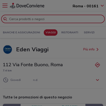
Roma - 00161
BANCHE E ASSICURAZIONI
VIAGGI
RISTORANTI
SERVIZI
Eden Viaggi
Più info
112 Via Fonte Buono, Roma
7.4 km
Lunedì
Martedì
Mercoledì
n.d.
n.d.
n.d.
Giovedì
n.d.
Venerdì
Sabato
Domenica
n.d.
n.d.
n.d.
Tutte le promozioni di questo negozio