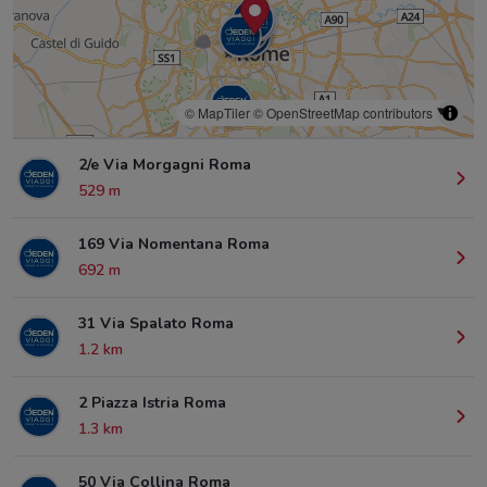
© MapTiler
© OpenStreetMap contributors
2/e Via Morgagni Roma
529 m
169 Via Nomentana Roma
692 m
31 Via Spalato Roma
1.2 km
2 Piazza Istria Roma
1.3 km
50 Via Collina Roma