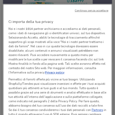
Continua senza accettare
Ci importa della tua privacy
Noi e i nostri
1014
partner archiviamo e accediamo ai dati personali,
come i dati di navigazione gli o identificatori univoci, sul tuo dispositivo.
Selezionando Accetto, abiliti le tecnologie di tracciamento affinché
supportino gli scopi mostrati alla voce "Noi e i nostri partner trattiamo i
dati da fornire". Nel caso in cui queste tecnologie dovessero essere
disabilitate, alcuni contenuti e annunci visualizzati potrebbero non
Eden Viaggi
essere rilevanti. Puoi accedere nuovamente a questo menu per
Scade il 30/04
530 m
modificare le tue scelte o per revocare il consenso facendo clic sul link
Mostra finalità in fondo alla pagina web. Tali scelte avranno effetto nel
contesto del nostro Sito web. Per maggiori informazioni, consulta
l'Informativa sulla privacy.
Privacy policy
Permettici di fornirti offerte più vicine ai tuoi bisogni: Utilizzando
Shopfully/Tiendeo puoi visualizzare inserzioni e offerte per i tuoi acquisti
quotidiani più attinenti ai tuoi gusti e al tuo mondo. Tutto questo è
possibile grazie ad una serie di strumenti e analisi effettuate in base alle
tue attività all'interno dell'applicazione e sulle piattaforme collegate,
come indicato nel paragrafo 2 della Privacy Policy. Per fare questo,
abbiamo bisogno del tuo consenso sull'uso dei dati raccolti a tale fine.
Se dai il tuo consenso condivideremo i tuoi dati personali con
Partners
in
tutto il mondo attraverso l’uso di SDK esterne. Puoi sempre cambiare