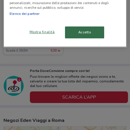
personalizzati, misurazione delle prestazioni dei contenuti e degli
annunci, ricerche sul pubblico, sviluppo di servizi.
Elenco dei partner
Mostra finalità
Accetto
Eden Viaggi
Scade il 30/04
530 m
Porta DoveConviene sempre con te!
Puoi trovare le migliori offerte dei negozi vicino a te,
salvarle e creare la tua lista del risparmio, comodamente
dal tuo cellulare.
SCARICA L’APP
Negozi Eden Viaggi a Roma