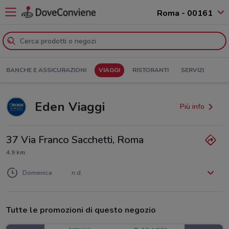
Roma - 00161
BANCHE E ASSICURAZIONI
VIAGGI
RISTORANTI
SERVIZI
Eden Viaggi
Più info
37 Via Franco Sacchetti, Roma
4.9 km
Lunedì
Martedì
Mercoledì
Giovedì
Venerdì
Sabato
n.d.
n.d.
n.d.
n.d.
n.d.
n.d.
Domenica
n.d.
Tutte le promozioni di questo negozio