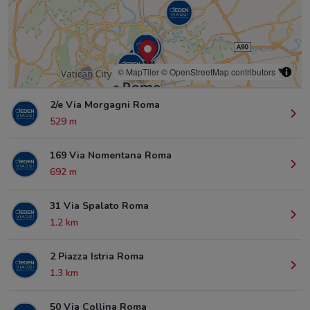
© MapTiler
© OpenStreetMap contributors
2/e Via Morgagni Roma
529 m
169 Via Nomentana Roma
692 m
31 Via Spalato Roma
1.2 km
2 Piazza Istria Roma
1.3 km
50 Via Collina Roma