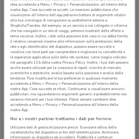
idea accedendo a Menu > Privacy > Personalizzazione, all’interno della
nostra App. Cosa succede se accetti: Le inserzioni pubblicitarie che
Eden Viaggi
Eden Viaggi
visualizzerai all'interno dell’app potranno trattare di argomenti relativi
alla tua cronologia di navigazione su piattaforme esterne a
Scade il 30/04
530 m
Scade il 30/04
530 m
Shopfully/Tiendeo. Ad esempio, se un servizio a noi collegato ci informa
che hai navigato in un sito di viaggi, potremo mostrarti delle offerte a
tema vacanze. Inoltre, i dati sulla posizione (nel caso in cui abbia fornito
il relativo consenso) insieme alle informazioni sulle prestazioni della
rete e agli identificativi del dispositivo, possono essere raccolte e
condivisi con terze parti per comprendere e migliorare la connettività e
le esperienze applicative sulle delle reti wireless, come meglio indicato
nel paragrafo 13.b della nostra Privacy Policy. Inoltre, i tuoi dati possono
anche essere utilizzati per la creazione di report, ricerche di mercato,
scientifiche e statistiche, analisi basate sulla posizione e analisi delle
tendenze. Puoi modificare le tue preferenze in qualsiasi momento
accedendo a Menu > Privacy > Personalizzazione all'interno della
nostra App. Cosa succede se rifiuti: Continuerai a visualizzare annunci
pubblicitari, ma riguarderanno argomenti generici e probabilmente non
Eden Viaggi
Eden Viaggi
saranno rilevanti per i tuoi interessi. Potrai sempre cambiare idea
accedendo a Menu > Privacy > Personalizzazione all'interno della
Scade il 30/04
530 m
Scade il 31/10
530 m
nostra App.
Noi e i nostri partner trattiamo i dati per fornire:
Utilizzare dati di geolocalizzazione precisi. Scansione attiva delle
caratteristiche del dispositivo ai fini dell’identificazione. Archiviare
informazioni su dispositivo e/o accedervi. Pubblicità e contenuti