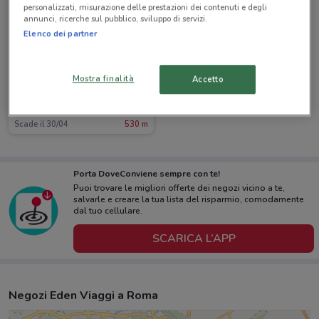
personalizzati, misurazione delle prestazioni dei contenuti e degli
annunci, ricerche sul pubblico, sviluppo di servizi.
Elenco dei partner
Mostra finalità
Accetto
Eden Viaggi
Scade il 30/04
530 m
Porta DoveConviene sempre con te!
Puoi trovare le migliori offerte dei negozi vicino a te,
salvarle e creare la tua lista del risparmio, comodamente
dal tuo cellulare.
SCARICA L’APP
Negozi Eden Viaggi a Roma