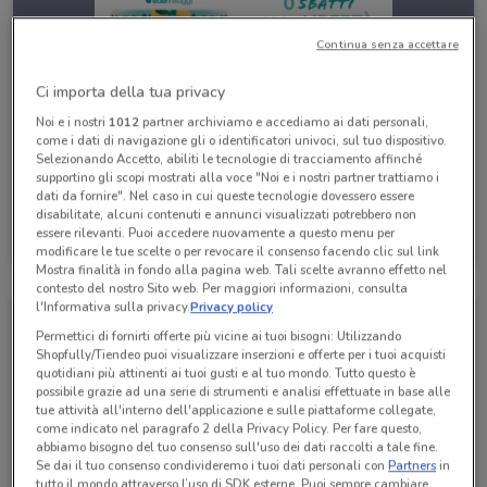
Continua senza accettare
Ci importa della tua privacy
Noi e i nostri
1012
partner archiviamo e accediamo ai dati personali,
come i dati di navigazione gli o identificatori univoci, sul tuo dispositivo.
Selezionando Accetto, abiliti le tecnologie di tracciamento affinché
supportino gli scopi mostrati alla voce "Noi e i nostri partner trattiamo i
dati da fornire". Nel caso in cui queste tecnologie dovessero essere
disabilitate, alcuni contenuti e annunci visualizzati potrebbero non
Eden Viaggi
essere rilevanti. Puoi accedere nuovamente a questo menu per
Scade il 30/04
530 m
modificare le tue scelte o per revocare il consenso facendo clic sul link
Mostra finalità in fondo alla pagina web. Tali scelte avranno effetto nel
contesto del nostro Sito web. Per maggiori informazioni, consulta
l'Informativa sulla privacy.
Privacy policy
Permettici di fornirti offerte più vicine ai tuoi bisogni: Utilizzando
Shopfully/Tiendeo puoi visualizzare inserzioni e offerte per i tuoi acquisti
quotidiani più attinenti ai tuoi gusti e al tuo mondo. Tutto questo è
possibile grazie ad una serie di strumenti e analisi effettuate in base alle
tue attività all'interno dell'applicazione e sulle piattaforme collegate,
come indicato nel paragrafo 2 della Privacy Policy. Per fare questo,
abbiamo bisogno del tuo consenso sull'uso dei dati raccolti a tale fine.
Se dai il tuo consenso condivideremo i tuoi dati personali con
Partners
in
tutto il mondo attraverso l’uso di SDK esterne. Puoi sempre cambiare