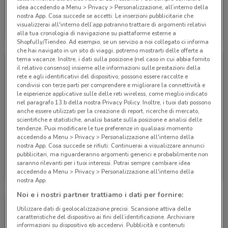
idea accedendo a Menu > Privacy > Personalizzazione, all’interno della
nostra App. Cosa succede se accetti: Le inserzioni pubblicitarie che
Eden Viaggi
Eden Viaggi
visualizzerai all'interno dell’app potranno trattare di argomenti relativi
alla tua cronologia di navigazione su piattaforme esterne a
Scade il 30/04
530 m
Scade il 30/04
530 m
Shopfully/Tiendeo. Ad esempio, se un servizio a noi collegato ci informa
che hai navigato in un sito di viaggi, potremo mostrarti delle offerte a
tema vacanze. Inoltre, i dati sulla posizione (nel caso in cui abbia fornito
il relativo consenso) insieme alle informazioni sulle prestazioni della
rete e agli identificativi del dispositivo, possono essere raccolte e
condivisi con terze parti per comprendere e migliorare la connettività e
le esperienze applicative sulle delle reti wireless, come meglio indicato
nel paragrafo 13.b della nostra Privacy Policy. Inoltre, i tuoi dati possono
anche essere utilizzati per la creazione di report, ricerche di mercato,
scientifiche e statistiche, analisi basate sulla posizione e analisi delle
tendenze. Puoi modificare le tue preferenze in qualsiasi momento
accedendo a Menu > Privacy > Personalizzazione all'interno della
nostra App. Cosa succede se rifiuti: Continuerai a visualizzare annunci
pubblicitari, ma riguarderanno argomenti generici e probabilmente non
Eden Viaggi
Eden Viaggi
saranno rilevanti per i tuoi interessi. Potrai sempre cambiare idea
accedendo a Menu > Privacy > Personalizzazione all'interno della
Scade il 30/04
530 m
Scade il 31/10
530 m
nostra App.
Noi e i nostri partner trattiamo i dati per fornire:
Utilizzare dati di geolocalizzazione precisi. Scansione attiva delle
caratteristiche del dispositivo ai fini dell’identificazione. Archiviare
informazioni su dispositivo e/o accedervi. Pubblicità e contenuti