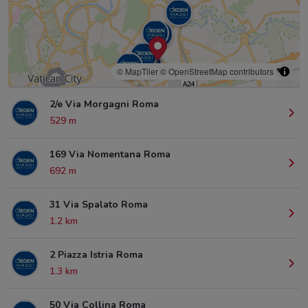
© MapTiler
© OpenStreetMap contributors
2/e Via Morgagni Roma
529 m
169 Via Nomentana Roma
692 m
31 Via Spalato Roma
1.2 km
2 Piazza Istria Roma
1.3 km
50 Via Collina Roma