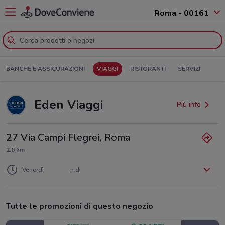
Roma - 00161
BANCHE E ASSICURAZIONI
VIAGGI
RISTORANTI
SERVIZI
Eden Viaggi
Più info
27 Via Campi Flegrei, Roma
2.6 km
Lunedì
Martedì
Mercoledì
Giovedì
n.d.
n.d.
n.d.
n.d.
Venerdì
n.d.
Sabato
Domenica
n.d.
n.d.
Tutte le promozioni di questo negozio