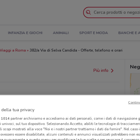
INFANZIA E GIOCHI
ANIMALI
SPORT E MODA
BANCHE E 
Viaggi a Roma
382/a Via di Selva Candida - Offerte, telefono e orari
Neg
Più info
Contin
 della tua privacy
i
1014
partner archiviamo e accediamo ai dati personali, come i dati di navigazione g
ri univoci, sul tuo dispositivo. Selezionando Accetto, abiliti le tecnologie di tracciame
li scopi mostrati alla voce "Noi e i nostri partner trattiamo i dati da fornire". Nel caso 
ovessero essere disabilitate, alcuni contenuti e annunci visualizzati potrebbero non ess
re nuovamente a questo menu per modificare le tue scelte o per revocare il consenso