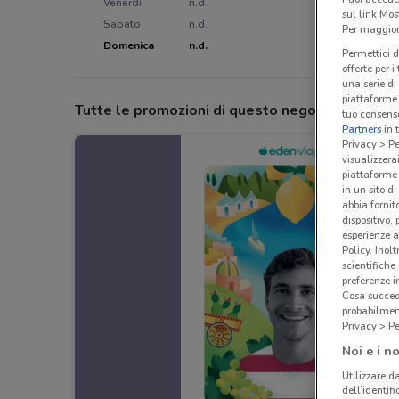
Venerdì
n.d.
sul link Mos
Sabato
n.d.
Per maggiori
Domenica
n.d.
Permettici d
offerte per 
una serie di
piattaforme 
Tutte le promozioni di questo negozio
tuo consenso
Partners
in 
Privacy > Pe
visualizzera
piattaforme 
in un sito d
abbia fornit
dispositivo,
esperienze a
Policy. Inolt
scientifiche
preferenze 
Cosa succede
probabilmen
Privacy > Pe
Noi e i no
Utilizzare da
dell’identif