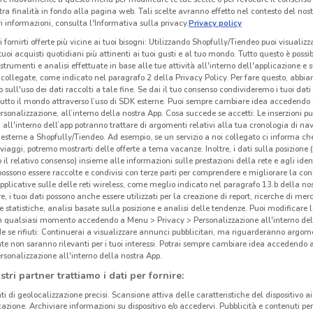
tra finalità in fondo alla pagina web. Tali scelte avranno effetto nel contesto del nost
 informazioni, consulta l'Informativa sulla privacy.
Privacy policy
i fornirti offerte più vicine ai tuoi bisogni: Utilizzando Shopfully/Tiendeo puoi visualizz
i tuoi acquisti quotidiani più attinenti ai tuoi gusti e al tuo mondo. Tutto questo è possi
 strumenti e analisi effettuate in base alle tue attività all'interno dell'applicazione e 
collegate, come indicato nel paragrafo 2 della Privacy Policy. Per fare questo, abbi
 sull'uso dei dati raccolti a tale fine. Se dai il tuo consenso condivideremo i tuoi dati
tutto il mondo attraverso l’uso di SDK esterne. Puoi sempre cambiare idea accedend
rsonalizzazione, all’interno della nostra App. Cosa succede se accetti: Le inserzioni pu
i all'interno dell’app potranno trattare di argomenti relativi alla tua cronologia di na
esterne a Shopfully/Tiendeo. Ad esempio, se un servizio a noi collegato ci informa ch
i viaggi, potremo mostrarti delle offerte a tema vacanze. Inoltre, i dati sulla posizione 
o il relativo consenso) insieme alle informazioni sulle prestazioni della rete e agli ident
 possono essere raccolte e condivisi con terze parti per comprendere e migliorare la conn
pplicative sulle delle reti wireless, come meglio indicato nel paragrafo 13.b della no
re, i tuoi dati possono anche essere utilizzati per la creazione di report, ricerche di mer
 e statistiche, analisi basate sulla posizione e analisi delle tendenze. Puoi modificare l
in qualsiasi momento accedendo a Menu > Privacy > Personalizzazione all'interno del
 se rifiuti: Continuerai a visualizzare annunci pubblicitari, ma riguarderanno argome
te non saranno rilevanti per i tuoi interessi. Potrai sempre cambiare idea accedendo
rsonalizzazione all'interno della nostra App.
stri partner trattiamo i dati per fornire:
ti di geolocalizzazione precisi. Scansione attiva delle caratteristiche del dispositivo ai 
icazione. Archiviare informazioni su dispositivo e/o accedervi. Pubblicità e contenuti per