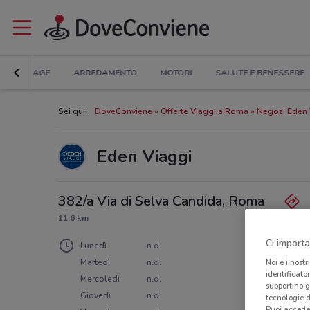
BRICOLAGE
ARREDAMENTO
MOTORI
SALUTE E BENESSERE
Sei qui:
DoveConviene
Offerte Viaggi a Roma
Negozi Eden 
Eden Viaggi
382/a Via di Selva Candida, Roma
11.6 km
Ci importa
Lunedì
n.d.
Martedì
n.d.
Noi e i nostr
identificato
Mercoledì
n.d.
supportino g
Giovedì
n.d.
tecnologie d
Puoi accede