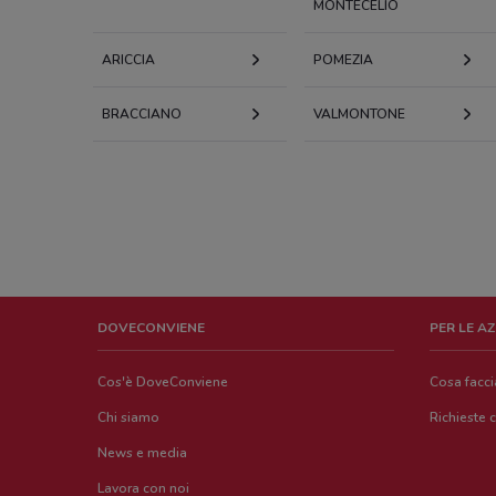
MONTECELIO
ARICCIA
POMEZIA
BRACCIANO
VALMONTONE
DOVECONVIENE
PER LE A
Cos'è DoveConviene
Cosa facc
Chi siamo
Richieste 
News e media
Lavora con noi