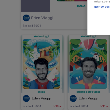
misurazione 
Elenco dei 
Eden Viaggi
Scade il 30/04
Eden Viaggi
Eden Viaggi
Scade il 30/04
530 m
Scade il 30/04
530 m