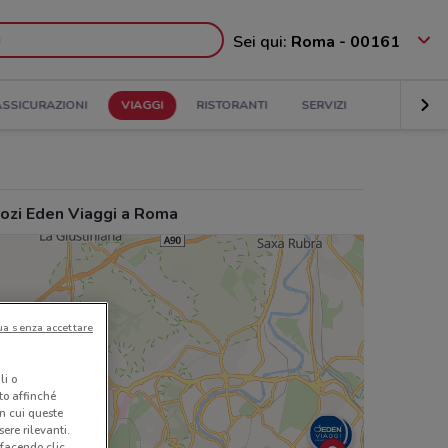
Sei qui:
Roma - 00161
ASSICURAZIONI
VIAGGI
RISTORANTI
SERVIZI
ozi Eden Viaggi a Roma
ua senza accettare
li o
nto affinché
in cui queste
ere rilevanti.
 facendo clic