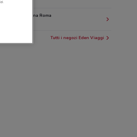
1.3 km
zi.
50 Via Collina Roma
1.4 km
Tutti i negozi Eden Viaggi