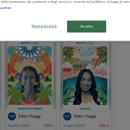
delle prestazioni dei contenuti e degli annunci, ricerche sul pubblico, sviluppo di servi
partner
Mostra finalità
Accetto
530 m
Eden Viaggi
Eden Viaggi
Scade il 30/04
530 m
Scade il 31/10
530 m