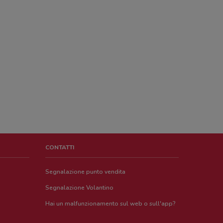
CONTATTI
Segnalazione punto vendita
Segnalazione Volantino
Hai un malfunzionamento sul web o sull'app?