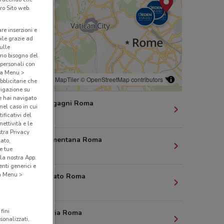
ro Sito web.
are inserzioni e
bile grazie ad
sulle
amo bisogno del
 personali con
o a Menu >
© MapTiler
© OpenStreetMap contributors
bblicitarie che
vigazione su
e hai navigato
2/e Via Morgagni Roma
(nel caso in cui
529 m
ificativi del
ettività e le
stra Privacy
169 Via Nomentana Roma
cato,
e tue
692 m
la nostra App.
nti generici e
 a Menu >
31 Via Spalato Roma
1.2 km
fini
2 Piazza Istria Roma
sonalizzati,