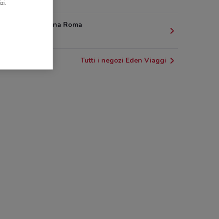
1.3 km
zi.
50 Via Collina Roma
1.4 km
Tutti i negozi Eden Viaggi