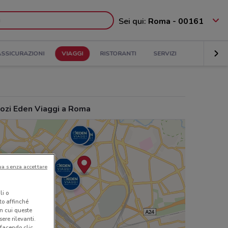
Sei qui:
Roma - 00161
ASSICURAZIONI
VIAGGI
RISTORANTI
SERVIZI
ozi Eden Viaggi a Roma
ua senza accettare
li o
nto affinché
in cui queste
ere rilevanti.
 facendo clic