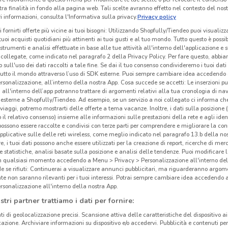
tra finalità in fondo alla pagina web. Tali scelte avranno effetto nel contesto del nost
 informazioni, consulta l'Informativa sulla privacy.
Privacy policy
i fornirti offerte più vicine ai tuoi bisogni: Utilizzando Shopfully/Tiendeo puoi visualizz
i tuoi acquisti quotidiani più attinenti ai tuoi gusti e al tuo mondo. Tutto questo è possi
 strumenti e analisi effettuate in base alle tue attività all'interno dell'applicazione e 
collegate, come indicato nel paragrafo 2 della Privacy Policy. Per fare questo, abbi
 sull'uso dei dati raccolti a tale fine. Se dai il tuo consenso condivideremo i tuoi dati
tutto il mondo attraverso l’uso di SDK esterne. Puoi sempre cambiare idea accedend
rsonalizzazione, all’interno della nostra App. Cosa succede se accetti: Le inserzioni pu
i all'interno dell’app potranno trattare di argomenti relativi alla tua cronologia di na
esterne a Shopfully/Tiendeo. Ad esempio, se un servizio a noi collegato ci informa ch
i viaggi, potremo mostrarti delle offerte a tema vacanze. Inoltre, i dati sulla posizione 
o il relativo consenso) insieme alle informazioni sulle prestazioni della rete e agli ident
 possono essere raccolte e condivisi con terze parti per comprendere e migliorare la conn
pplicative sulle delle reti wireless, come meglio indicato nel paragrafo 13.b della no
re, i tuoi dati possono anche essere utilizzati per la creazione di report, ricerche di mer
 e statistiche, analisi basate sulla posizione e analisi delle tendenze. Puoi modificare l
in qualsiasi momento accedendo a Menu > Privacy > Personalizzazione all'interno del
 se rifiuti: Continuerai a visualizzare annunci pubblicitari, ma riguarderanno argome
te non saranno rilevanti per i tuoi interessi. Potrai sempre cambiare idea accedendo
rsonalizzazione all'interno della nostra App.
stri partner trattiamo i dati per fornire:
ti di geolocalizzazione precisi. Scansione attiva delle caratteristiche del dispositivo ai 
icazione. Archiviare informazioni su dispositivo e/o accedervi. Pubblicità e contenuti per