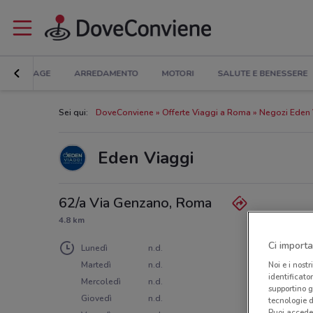
BRICOLAGE
ARREDAMENTO
MOTORI
SALUTE E BENESSERE
Sei qui:
DoveConviene
Offerte Viaggi a Roma
Negozi Eden 
Eden Viaggi
62/a Via Genzano, Roma
4.8 km
Ci importa
Lunedì
n.d.
Martedì
n.d.
Noi e i nostr
identificato
Mercoledì
n.d.
supportino g
Giovedì
n.d.
tecnologie d
Puoi accede