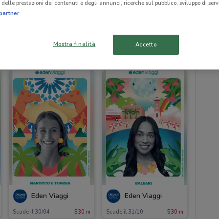
delle prestazioni dei contenuti e degli annunci, ricerche sul pubblico, sviluppo di servi
partner
Mostra finalità
Accetto
530 m
Eden Viaggi
Eden Viaggi
Scade il 30/04
530 m
Scade il 31/10
530 m