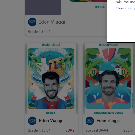
misurazione 
Elenco dei 
Eden Viaggi
Scade il 30/04
Eden Viaggi
Eden Viaggi
Scade il 30/04
530 m
Scade il 30/04
530 m