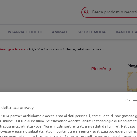
INFANZIA E GIOCHI
ANIMALI
SPORT E MODA
BANCHE E 
Viaggi a Roma
62/a Via Genzano - Offerte, telefono e orari
Neg
Più info
Contin
 della tua privacy
i
1014
partner archiviamo e accediamo ai dati personali, come i dati di navigazione g
ri univoci, sul tuo dispositivo. Selezionando Accetto, abiliti le tecnologie di tracciame
li scopi mostrati alla voce "Noi e i nostri partner trattiamo i dati da fornire". Nel caso 
ovessero essere disabilitate, alcuni contenuti e annunci visualizzati potrebbero non ess
re nuovamente a questo menu per modificare le tue scelte o per revocare il consenso