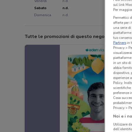
Venerdì
n.d.
sul link Mos
Sabato
n.d.
Per maggiori
Domenica
n.d.
Permettici d
offerte per 
una serie di
piattaforme 
Tutte le promozioni di questo negozio
tuo consenso
Partners
in 
Privacy > Pe
visualizzera
piattaforme 
in un sito d
abbia fornit
dispositivo,
esperienze a
Policy. Inolt
scientifiche
preferenze 
Cosa succede
probabilmen
Privacy > Pe
Noi e i no
Utilizzare da
dell’identif