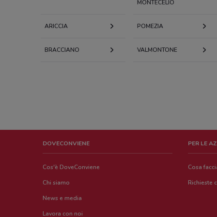
MONTECELIO
ARICCIA
POMEZIA
BRACCIANO
VALMONTONE
DOVECONVIENE
PER LE A
Cos'è DoveConviene
Cosa facc
Chi siamo
Richieste 
News e media
Lavora con noi