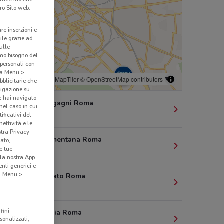
ro Sito web.
are inserzioni e
bile grazie ad
sulle
amo bisogno del
 personali con
o a Menu >
© MapTiler
© OpenStreetMap contributors
bblicitarie che
vigazione su
e hai navigato
2/e Via Morgagni Roma
(nel caso in cui
529 m
ificativi del
ettività e le
stra Privacy
169 Via Nomentana Roma
cato,
e tue
692 m
la nostra App.
nti generici e
 a Menu >
31 Via Spalato Roma
1.2 km
fini
2 Piazza Istria Roma
sonalizzati,