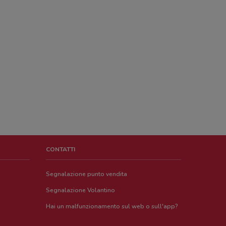
CONTATTI
Segnalazione punto vendita
Segnalazione Volantino
Hai un malfunzionamento sul web o sull'app?