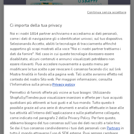
Continua senza accettare
Ci importa della tua privacy
Noi e i nostri
1014
partner archiviamo e accediamo ai dati personali,
come i dati di navigazione gli o identificatori univoci, sul tuo dispositivo.
Selezionando Accetto, abiliti le tecnologie di tracciamento affinché
supportino gli scopi mostrati alla voce "Noi e i nostri partner trattiamo i
dati da fornire". Nel caso in cui queste tecnologie dovessero essere
disabilitate, alcuni contenuti e annunci visualizzati potrebbero non
Eden Viaggi
essere rilevanti. Puoi accedere nuovamente a questo menu per
Scade il 30/04
530 m
modificare le tue scelte o per revocare il consenso facendo clic sul link
Mostra finalità in fondo alla pagina web. Tali scelte avranno effetto nel
contesto del nostro Sito web. Per maggiori informazioni, consulta
l'Informativa sulla privacy.
Privacy policy
Permettici di fornirti offerte più vicine ai tuoi bisogni: Utilizzando
Shopfully/Tiendeo puoi visualizzare inserzioni e offerte per i tuoi acquisti
quotidiani più attinenti ai tuoi gusti e al tuo mondo. Tutto questo è
possibile grazie ad una serie di strumenti e analisi effettuate in base alle
tue attività all'interno dell'applicazione e sulle piattaforme collegate,
come indicato nel paragrafo 2 della Privacy Policy. Per fare questo,
abbiamo bisogno del tuo consenso sull'uso dei dati raccolti a tale fine.
Se dai il tuo consenso condivideremo i tuoi dati personali con
Partners
in
tutto il mondo attraverso l’uso di SDK esterne. Puoi sempre cambiare