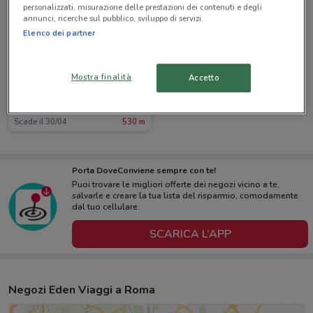
personalizzati, misurazione delle prestazioni dei contenuti e degli
annunci, ricerche sul pubblico, sviluppo di servizi.
Elenco dei partner
Mostra finalità
Accetto
Eden Viaggi
Scade il 30/04
530 m
Porta DoveConviene sempre con te!
Puoi trovare le migliori offerte dei negozi vicino a te,
salvarle e creare la tua lista del risparmio, comodamente
dal tuo cellulare.
SCARICA L’APP
Negozi Eden Viaggi a Roma