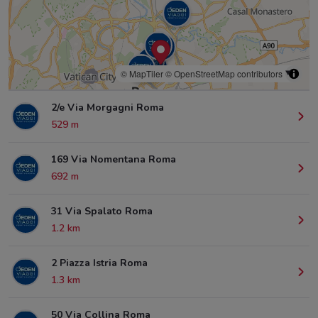
© MapTiler
© OpenStreetMap contributors
2/e Via Morgagni Roma
529 m
169 Via Nomentana Roma
692 m
31 Via Spalato Roma
1.2 km
2 Piazza Istria Roma
1.3 km
50 Via Collina Roma