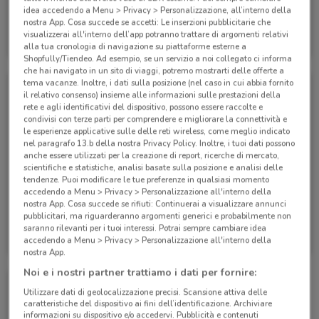
idea accedendo a Menu > Privacy > Personalizzazione, all’interno della
nostra App. Cosa succede se accetti: Le inserzioni pubblicitarie che
Eden Viaggi
Eden Viaggi
visualizzerai all'interno dell’app potranno trattare di argomenti relativi
alla tua cronologia di navigazione su piattaforme esterne a
Scade il 30/04
530 m
Scade il 30/04
530 m
Shopfully/Tiendeo. Ad esempio, se un servizio a noi collegato ci informa
che hai navigato in un sito di viaggi, potremo mostrarti delle offerte a
tema vacanze. Inoltre, i dati sulla posizione (nel caso in cui abbia fornito
il relativo consenso) insieme alle informazioni sulle prestazioni della
rete e agli identificativi del dispositivo, possono essere raccolte e
condivisi con terze parti per comprendere e migliorare la connettività e
le esperienze applicative sulle delle reti wireless, come meglio indicato
nel paragrafo 13.b della nostra Privacy Policy. Inoltre, i tuoi dati possono
anche essere utilizzati per la creazione di report, ricerche di mercato,
scientifiche e statistiche, analisi basate sulla posizione e analisi delle
tendenze. Puoi modificare le tue preferenze in qualsiasi momento
accedendo a Menu > Privacy > Personalizzazione all'interno della
nostra App. Cosa succede se rifiuti: Continuerai a visualizzare annunci
pubblicitari, ma riguarderanno argomenti generici e probabilmente non
Eden Viaggi
Eden Viaggi
saranno rilevanti per i tuoi interessi. Potrai sempre cambiare idea
accedendo a Menu > Privacy > Personalizzazione all'interno della
Scade il 30/04
530 m
Scade il 31/10
530 m
nostra App.
Noi e i nostri partner trattiamo i dati per fornire:
Utilizzare dati di geolocalizzazione precisi. Scansione attiva delle
caratteristiche del dispositivo ai fini dell’identificazione. Archiviare
informazioni su dispositivo e/o accedervi. Pubblicità e contenuti