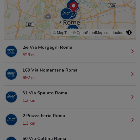
© MapTiler
© OpenStreetMap contributors
2/e Via Morgagni Roma
529 m
169 Via Nomentana Roma
692 m
31 Via Spalato Roma
1.2 km
2 Piazza Istria Roma
1.3 km
50 Via Collina Roma