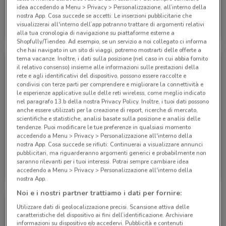
idea accedendo a Menu > Privacy > Personalizzazione, all’interno della
nostra App. Cosa succede se accetti: Le inserzioni pubblicitarie che
Eden Viaggi
Eden Viaggi
visualizzerai all'interno dell’app potranno trattare di argomenti relativi
alla tua cronologia di navigazione su piattaforme esterne a
Scade il 30/04
530 m
Scade il 30/04
530 m
Shopfully/Tiendeo. Ad esempio, se un servizio a noi collegato ci informa
che hai navigato in un sito di viaggi, potremo mostrarti delle offerte a
tema vacanze. Inoltre, i dati sulla posizione (nel caso in cui abbia fornito
il relativo consenso) insieme alle informazioni sulle prestazioni della
rete e agli identificativi del dispositivo, possono essere raccolte e
condivisi con terze parti per comprendere e migliorare la connettività e
le esperienze applicative sulle delle reti wireless, come meglio indicato
nel paragrafo 13.b della nostra Privacy Policy. Inoltre, i tuoi dati possono
anche essere utilizzati per la creazione di report, ricerche di mercato,
scientifiche e statistiche, analisi basate sulla posizione e analisi delle
tendenze. Puoi modificare le tue preferenze in qualsiasi momento
accedendo a Menu > Privacy > Personalizzazione all'interno della
nostra App. Cosa succede se rifiuti: Continuerai a visualizzare annunci
pubblicitari, ma riguarderanno argomenti generici e probabilmente non
Eden Viaggi
Eden Viaggi
saranno rilevanti per i tuoi interessi. Potrai sempre cambiare idea
accedendo a Menu > Privacy > Personalizzazione all'interno della
Scade il 30/04
530 m
Scade il 31/10
530 m
nostra App.
Noi e i nostri partner trattiamo i dati per fornire:
Utilizzare dati di geolocalizzazione precisi. Scansione attiva delle
caratteristiche del dispositivo ai fini dell’identificazione. Archiviare
informazioni su dispositivo e/o accedervi. Pubblicità e contenuti