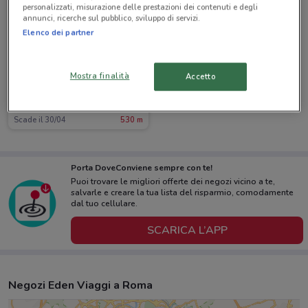
personalizzati, misurazione delle prestazioni dei contenuti e degli
annunci, ricerche sul pubblico, sviluppo di servizi.
Elenco dei partner
Mostra finalità
Accetto
Eden Viaggi
Scade il 30/04
530 m
Porta DoveConviene sempre con te!
Puoi trovare le migliori offerte dei negozi vicino a te,
salvarle e creare la tua lista del risparmio, comodamente
dal tuo cellulare.
SCARICA L’APP
Negozi Eden Viaggi a Roma