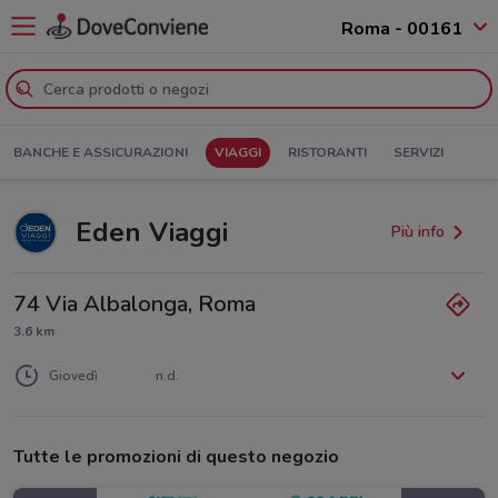
Roma - 00161
BANCHE E ASSICURAZIONI
VIAGGI
RISTORANTI
SERVIZI
Eden Viaggi
Più info
74 Via Albalonga, Roma
3.6 km
Lunedì
Martedì
Mercoledì
n.d.
n.d.
n.d.
Giovedì
n.d.
Venerdì
Sabato
Domenica
n.d.
n.d.
n.d.
Tutte le promozioni di questo negozio