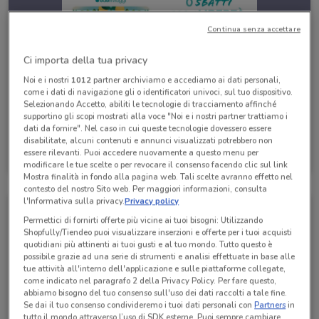
Continua senza accettare
Ci importa della tua privacy
Noi e i nostri
1012
partner archiviamo e accediamo ai dati personali,
come i dati di navigazione gli o identificatori univoci, sul tuo dispositivo.
Selezionando Accetto, abiliti le tecnologie di tracciamento affinché
supportino gli scopi mostrati alla voce "Noi e i nostri partner trattiamo i
dati da fornire". Nel caso in cui queste tecnologie dovessero essere
disabilitate, alcuni contenuti e annunci visualizzati potrebbero non
Eden Viaggi
essere rilevanti. Puoi accedere nuovamente a questo menu per
Scade il 30/04
530 m
modificare le tue scelte o per revocare il consenso facendo clic sul link
Mostra finalità in fondo alla pagina web. Tali scelte avranno effetto nel
contesto del nostro Sito web. Per maggiori informazioni, consulta
l'Informativa sulla privacy.
Privacy policy
Permettici di fornirti offerte più vicine ai tuoi bisogni: Utilizzando
Shopfully/Tiendeo puoi visualizzare inserzioni e offerte per i tuoi acquisti
quotidiani più attinenti ai tuoi gusti e al tuo mondo. Tutto questo è
possibile grazie ad una serie di strumenti e analisi effettuate in base alle
tue attività all'interno dell'applicazione e sulle piattaforme collegate,
come indicato nel paragrafo 2 della Privacy Policy. Per fare questo,
abbiamo bisogno del tuo consenso sull'uso dei dati raccolti a tale fine.
Se dai il tuo consenso condivideremo i tuoi dati personali con
Partners
in
tutto il mondo attraverso l’uso di SDK esterne. Puoi sempre cambiare