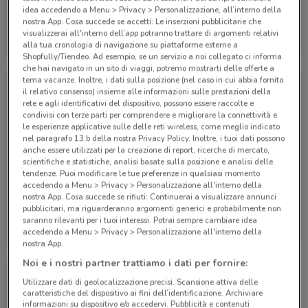
idea accedendo a Menu > Privacy > Personalizzazione, all’interno della
nostra App. Cosa succede se accetti: Le inserzioni pubblicitarie che
Eden Viaggi
Eden Viaggi
visualizzerai all'interno dell’app potranno trattare di argomenti relativi
alla tua cronologia di navigazione su piattaforme esterne a
Scade il 30/04
530 m
Scade il 30/04
530 m
Shopfully/Tiendeo. Ad esempio, se un servizio a noi collegato ci informa
che hai navigato in un sito di viaggi, potremo mostrarti delle offerte a
tema vacanze. Inoltre, i dati sulla posizione (nel caso in cui abbia fornito
il relativo consenso) insieme alle informazioni sulle prestazioni della
rete e agli identificativi del dispositivo, possono essere raccolte e
condivisi con terze parti per comprendere e migliorare la connettività e
le esperienze applicative sulle delle reti wireless, come meglio indicato
nel paragrafo 13.b della nostra Privacy Policy. Inoltre, i tuoi dati possono
anche essere utilizzati per la creazione di report, ricerche di mercato,
scientifiche e statistiche, analisi basate sulla posizione e analisi delle
tendenze. Puoi modificare le tue preferenze in qualsiasi momento
accedendo a Menu > Privacy > Personalizzazione all'interno della
nostra App. Cosa succede se rifiuti: Continuerai a visualizzare annunci
pubblicitari, ma riguarderanno argomenti generici e probabilmente non
Eden Viaggi
Eden Viaggi
saranno rilevanti per i tuoi interessi. Potrai sempre cambiare idea
accedendo a Menu > Privacy > Personalizzazione all'interno della
Scade il 30/04
530 m
Scade il 31/10
530 m
nostra App.
Noi e i nostri partner trattiamo i dati per fornire:
Utilizzare dati di geolocalizzazione precisi. Scansione attiva delle
caratteristiche del dispositivo ai fini dell’identificazione. Archiviare
informazioni su dispositivo e/o accedervi. Pubblicità e contenuti