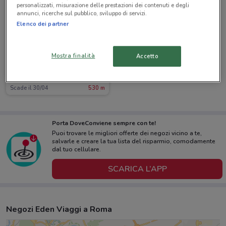
personalizzati, misurazione delle prestazioni dei contenuti e degli
annunci, ricerche sul pubblico, sviluppo di servizi.
Elenco dei partner
Mostra finalità
Accetto
Eden Viaggi
Scade il 30/04
530 m
Porta DoveConviene sempre con te!
Puoi trovare le migliori offerte dei negozi vicino a te,
salvarle e creare la tua lista del risparmio, comodamente
dal tuo cellulare.
SCARICA L’APP
Negozi Eden Viaggi a Roma