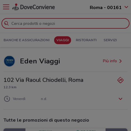
Roma - 00161
BANCHE E ASSICURAZIONI
VIAGGI
RISTORANTI
SERVIZI
Eden Viaggi
Più info
102 Via Raoul Chiodelli, Roma
12.3 km
Lunedì
Martedì
Mercoledì
Giovedì
n.d.
n.d.
n.d.
n.d.
Venerdì
n.d.
Sabato
Domenica
n.d.
n.d.
Tutte le promozioni di questo negozio