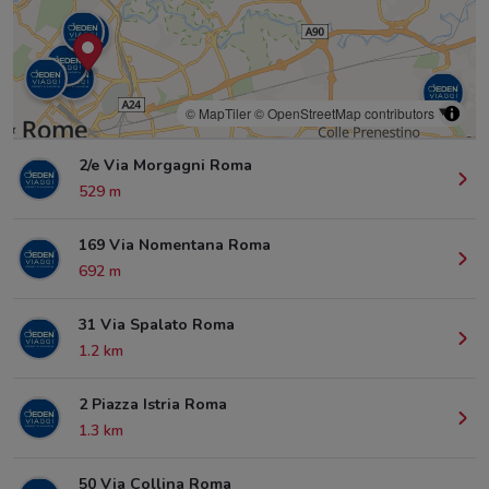
© MapTiler
© OpenStreetMap contributors
2/e Via Morgagni Roma
529 m
169 Via Nomentana Roma
692 m
31 Via Spalato Roma
1.2 km
2 Piazza Istria Roma
1.3 km
50 Via Collina Roma