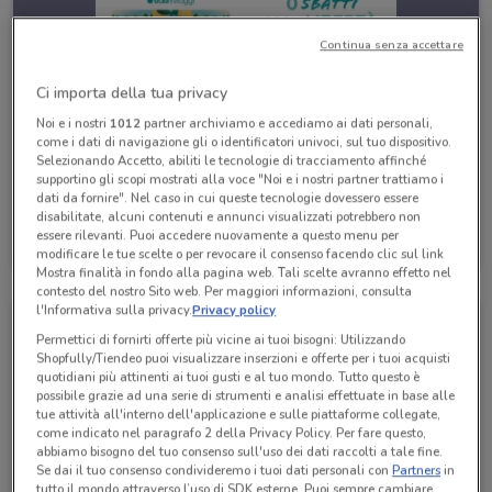
Continua senza accettare
Ci importa della tua privacy
Noi e i nostri
1012
partner archiviamo e accediamo ai dati personali,
come i dati di navigazione gli o identificatori univoci, sul tuo dispositivo.
Selezionando Accetto, abiliti le tecnologie di tracciamento affinché
supportino gli scopi mostrati alla voce "Noi e i nostri partner trattiamo i
dati da fornire". Nel caso in cui queste tecnologie dovessero essere
disabilitate, alcuni contenuti e annunci visualizzati potrebbero non
Eden Viaggi
essere rilevanti. Puoi accedere nuovamente a questo menu per
Scade il 30/04
530 m
modificare le tue scelte o per revocare il consenso facendo clic sul link
Mostra finalità in fondo alla pagina web. Tali scelte avranno effetto nel
contesto del nostro Sito web. Per maggiori informazioni, consulta
l'Informativa sulla privacy.
Privacy policy
Permettici di fornirti offerte più vicine ai tuoi bisogni: Utilizzando
Shopfully/Tiendeo puoi visualizzare inserzioni e offerte per i tuoi acquisti
quotidiani più attinenti ai tuoi gusti e al tuo mondo. Tutto questo è
possibile grazie ad una serie di strumenti e analisi effettuate in base alle
tue attività all'interno dell'applicazione e sulle piattaforme collegate,
come indicato nel paragrafo 2 della Privacy Policy. Per fare questo,
abbiamo bisogno del tuo consenso sull'uso dei dati raccolti a tale fine.
Se dai il tuo consenso condivideremo i tuoi dati personali con
Partners
in
tutto il mondo attraverso l’uso di SDK esterne. Puoi sempre cambiare