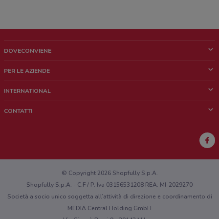
DOVECONVIENE
Cos'è DoveConviene
PER LE AZIENDE
Chi siamo
Cosa facciamo
INTERNATIONAL
News e media
Richieste commerciali e marketing
Brazil
CONTATTI
Lavora con noi
Mexico
Segnalazione punto vendita
France
Segnalazione Volantino
Australia
Hai un malfunzionamento sul web o sull'app?
New Zealand
© Copyright 2026 Shopfully S.p.A.
Shopfully S.p.A. - C.F / P. Iva 03156531208 REA: MI-2029270
Società a socio unico soggetta all’attività di direzione e coordinamento di
MEDIA Central Holding GmbH