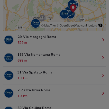
© MapTiler
© OpenStreetMap contributors
2/e Via Morgagni Roma
529 m
169 Via Nomentana Roma
692 m
31 Via Spalato Roma
1.2 km
2 Piazza Istria Roma
1.3 km
50 Via Collina Roma