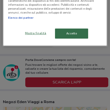
caratteristiche del dispositivo ai fini dell’identificazione. Archiviare
informazioni su dispositivo e/o accedervi. Pubblicità e contenuti
personalizzati, misurazione delle prestazioni dei contenuti e degli
annunci, ricerche sul pubblico, sviluppo di servizi.
Elenco dei partner
Mostra finalità
Accetto
Eden Viaggi
Scade il 30/04
530 m
Porta DoveConviene sempre con te!
Puoi trovare le migliori offerte dei negozi vicino a te,
salvarle e creare la tua lista del risparmio, comodamente
dal tuo cellulare.
SCARICA L’APP
Negozi Eden Viaggi a Roma