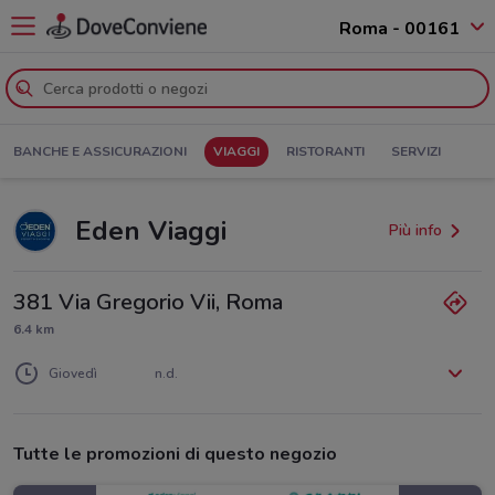
Roma - 00161
BANCHE E ASSICURAZIONI
VIAGGI
RISTORANTI
SERVIZI
Eden Viaggi
Più info
381 Via Gregorio Vii, Roma
6.4 km
Lunedì
Martedì
Mercoledì
n.d.
n.d.
n.d.
Giovedì
n.d.
Venerdì
Sabato
Domenica
n.d.
n.d.
n.d.
Tutte le promozioni di questo negozio