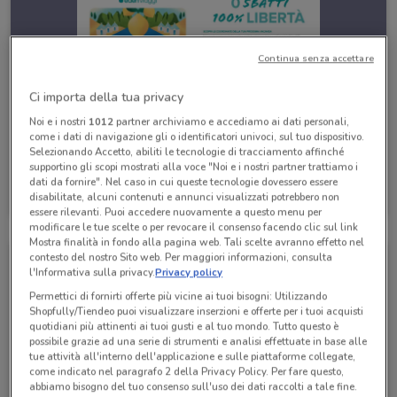
Continua senza accettare
Ci importa della tua privacy
Noi e i nostri
1012
partner archiviamo e accediamo ai dati personali,
come i dati di navigazione gli o identificatori univoci, sul tuo dispositivo.
Selezionando Accetto, abiliti le tecnologie di tracciamento affinché
supportino gli scopi mostrati alla voce "Noi e i nostri partner trattiamo i
Eden Viaggi
dati da fornire". Nel caso in cui queste tecnologie dovessero essere
disabilitate, alcuni contenuti e annunci visualizzati potrebbero non
Scade il 30/04
530 m
essere rilevanti. Puoi accedere nuovamente a questo menu per
modificare le tue scelte o per revocare il consenso facendo clic sul link
Mostra finalità in fondo alla pagina web. Tali scelte avranno effetto nel
contesto del nostro Sito web. Per maggiori informazioni, consulta
l'Informativa sulla privacy.
Privacy policy
Permettici di fornirti offerte più vicine ai tuoi bisogni: Utilizzando
Shopfully/Tiendeo puoi visualizzare inserzioni e offerte per i tuoi acquisti
quotidiani più attinenti ai tuoi gusti e al tuo mondo. Tutto questo è
possibile grazie ad una serie di strumenti e analisi effettuate in base alle
tue attività all'interno dell'applicazione e sulle piattaforme collegate,
come indicato nel paragrafo 2 della Privacy Policy. Per fare questo,
abbiamo bisogno del tuo consenso sull'uso dei dati raccolti a tale fine.