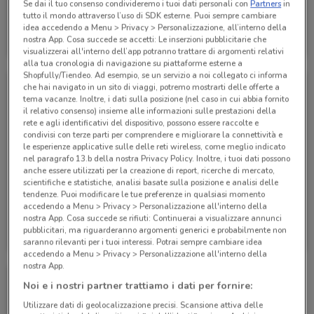
Se dai il tuo consenso condivideremo i tuoi dati personali con
Partners
in
tutto il mondo attraverso l’uso di SDK esterne. Puoi sempre cambiare
Eden Viaggi
Eden Viaggi
idea accedendo a Menu > Privacy > Personalizzazione, all’interno della
nostra App. Cosa succede se accetti: Le inserzioni pubblicitarie che
Scade il 30/04
530 m
Scade il 30/04
530 m
visualizzerai all'interno dell’app potranno trattare di argomenti relativi
alla tua cronologia di navigazione su piattaforme esterne a
Shopfully/Tiendeo. Ad esempio, se un servizio a noi collegato ci informa
che hai navigato in un sito di viaggi, potremo mostrarti delle offerte a
tema vacanze. Inoltre, i dati sulla posizione (nel caso in cui abbia fornito
il relativo consenso) insieme alle informazioni sulle prestazioni della
rete e agli identificativi del dispositivo, possono essere raccolte e
condivisi con terze parti per comprendere e migliorare la connettività e
le esperienze applicative sulle delle reti wireless, come meglio indicato
nel paragrafo 13.b della nostra Privacy Policy. Inoltre, i tuoi dati possono
anche essere utilizzati per la creazione di report, ricerche di mercato,
scientifiche e statistiche, analisi basate sulla posizione e analisi delle
tendenze. Puoi modificare le tue preferenze in qualsiasi momento
accedendo a Menu > Privacy > Personalizzazione all'interno della
nostra App. Cosa succede se rifiuti: Continuerai a visualizzare annunci
Eden Viaggi
Eden Viaggi
pubblicitari, ma riguarderanno argomenti generici e probabilmente non
saranno rilevanti per i tuoi interessi. Potrai sempre cambiare idea
Scade il 30/04
530 m
Scade il 31/10
530 m
accedendo a Menu > Privacy > Personalizzazione all'interno della
nostra App.
Noi e i nostri partner trattiamo i dati per fornire:
Utilizzare dati di geolocalizzazione precisi. Scansione attiva delle