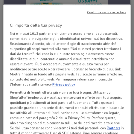
Continua senza accettare
Ci importa della tua privacy
Noi e i nostri
1012
partner archiviamo e accediamo ai dati personali,
come i dati di navigazione gli o identificatori univoci, sul tuo dispositivo.
Selezionando Accetto, abiliti le tecnologie di tracciamento affinché
supportino gli scopi mostrati alla voce "Noi e i nostri partner trattiamo i
dati da fornire". Nel caso in cui queste tecnologie dovessero essere
disabilitate, alcuni contenuti e annunci visualizzati potrebbero non
Eden Viaggi
essere rilevanti. Puoi accedere nuovamente a questo menu per
Scade il 30/04
1.1 km
modificare le tue scelte o per revocare il consenso facendo clic sul link
Mostra finalità in fondo alla pagina web. Tali scelte avranno effetto nel
contesto del nostro Sito web. Per maggiori informazioni, consulta
l'Informativa sulla privacy.
Privacy policy
Permettici di fornirti offerte più vicine ai tuoi bisogni: Utilizzando
Shopfully/Tiendeo puoi visualizzare inserzioni e offerte per i tuoi acquisti
quotidiani più attinenti ai tuoi gusti e al tuo mondo. Tutto questo è
possibile grazie ad una serie di strumenti e analisi effettuate in base alle
tue attività all'interno dell'applicazione e sulle piattaforme collegate,
come indicato nel paragrafo 2 della Privacy Policy. Per fare questo,
abbiamo bisogno del tuo consenso sull'uso dei dati raccolti a tale fine.
Se dai il tuo consenso condivideremo i tuoi dati personali con
Partners
in
tutto il mondo attraverso l’uso di SDK esterne. Puoi sempre cambiare