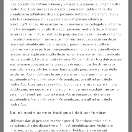
idea accedendo a Menu > Privacy > Personalizzazione, all’interno della
nostra App. Cosa succede se accetti: Le inserzioni pubblicitarie che
Eden Viaggi
Eden Viaggi
visualizzerai all'interno dell’app potranno trattare di argomenti relativi
alla tua cronologia di navigazione su piattaforme esterne a
Scade il 30/04
1.1 km
Scade il 30/04
1.1 km
Shopfully/Tiendeo. Ad esempio, se un servizio a noi collegato ci informa
che hai navigato in un sito di viaggi, potremo mostrarti delle offerte a
tema vacanze. Inoltre, i dati sulla posizione (nel caso in cui abbia fornito
il relativo consenso) insieme alle informazioni sulle prestazioni della
rete e agli identificativi del dispositivo, possono essere raccolte e
condivisi con terze parti per comprendere e migliorare la connettività e
le esperienze applicative sulle delle reti wireless, come meglio indicato
nel paragrafo 13.b della nostra Privacy Policy. Inoltre, i tuoi dati possono
anche essere utilizzati per la creazione di report, ricerche di mercato,
scientifiche e statistiche, analisi basate sulla posizione e analisi delle
tendenze. Puoi modificare le tue preferenze in qualsiasi momento
accedendo a Menu > Privacy > Personalizzazione all'interno della
nostra App. Cosa succede se rifiuti: Continuerai a visualizzare annunci
pubblicitari, ma riguarderanno argomenti generici e probabilmente non
Eden Viaggi
Eden Viaggi
saranno rilevanti per i tuoi interessi. Potrai sempre cambiare idea
accedendo a Menu > Privacy > Personalizzazione all'interno della
Scade il 30/04
1.1 km
Scade il 31/10
1.1 km
nostra App.
Noi e i nostri partner trattiamo i dati per fornire:
Utilizzare dati di geolocalizzazione precisi. Scansione attiva delle
caratteristiche del dispositivo ai fini dell’identificazione. Archiviare
informazioni su dispositivo e/o accedervi. Pubblicità e contenuti