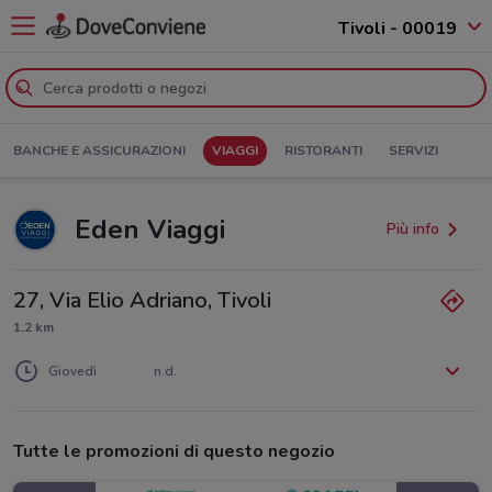
Tivoli - 00019
BANCHE E ASSICURAZIONI
VIAGGI
RISTORANTI
SERVIZI
Eden Viaggi
Più info
27, Via Elio Adriano, Tivoli
1.2 km
Lunedì
Martedì
Mercoledì
n.d.
n.d.
n.d.
Giovedì
n.d.
Venerdì
Sabato
Domenica
n.d.
n.d.
n.d.
Tutte le promozioni di questo negozio