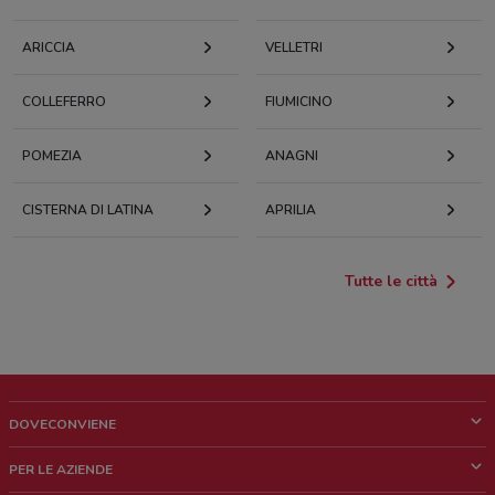
ARICCIA
VELLETRI
COLLEFERRO
FIUMICINO
POMEZIA
ANAGNI
CISTERNA DI LATINA
APRILIA
Tutte le città
DOVECONVIENE
Cos'è DoveConviene
PER LE AZIENDE
Chi siamo