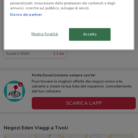
personalizzati, misurazione delle prestazioni dei contenuti e degli
annunci, ricerche sul pubblico, sviluppo di servizi.
Elenco dei partner
Mostra finalità
Accetto
Eden Viaggi
Scade il 30/04
1.1 km
Porta DoveConviene sempre con te!
Puoi trovare le migliori offerte dei negozi vicino a te,
salvarle e creare la tua lista del risparmio, comodamente
dal tuo cellulare.
SCARICA L’APP
Negozi Eden Viaggi a Tivoli