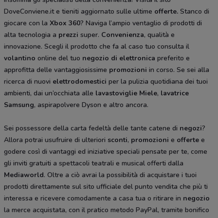
DoveConviene.it e tieniti aggiornato sulle ultime
offerte.
Stanco di
giocare con la
Xbox 360
? Naviga l’ampio ventaglio di prodotti di
alta tecnologia a
prezzi
super.
Convenienza
, qualità e
innovazione. Scegli il prodotto che fa al caso tuo consulta il
volantino
online del tuo
negozio di elettronica
preferito e
approfitta delle vantaggiosissime
promozioni
in corso. Se sei alla
ricerca di nuovi
elettrodomestici
per la pulizia quotidiana dei tuoi
ambienti, dai un’occhiata alle
lavastoviglie Miele
,
lavatrice
Samsung
, aspirapolvere Dyson
e altro ancora.
Sei possessore della carta fedeltà delle tante catene di
negozi
?
Allora potrai usufruire di ulteriori
sconti
,
promozioni
e
offerte
e
godere così di vantaggi ed iniziative speciali pensate per te, come
gli inviti gratuiti a spettacoli teatrali e musical offerti dalla
Mediaworld
. Oltre a ciò avrai la possibilità di acquistare i tuoi
prodotti direttamente sul sito ufficiale del punto vendita che più ti
interessa e ricevere comodamente a casa tua o ritirare in
negozio
la merce acquistata, con il pratico metodo PayPal, tramite bonifico