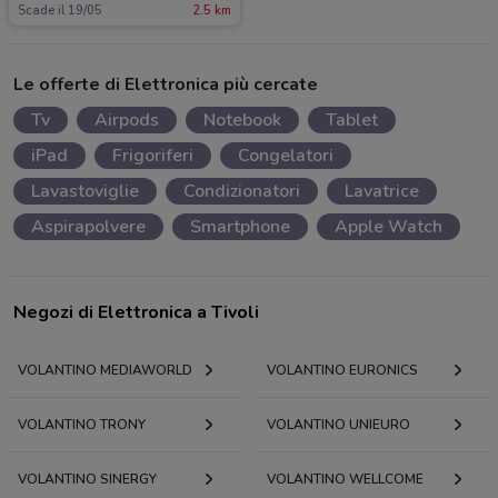
Scade il 19/05
2.5 km
Le offerte di Elettronica più cercate
Tv
Airpods
Notebook
Tablet
iPad
Frigoriferi
Congelatori
Lavastoviglie
Condizionatori
Lavatrice
Aspirapolvere
Smartphone
Apple Watch
Negozi di Elettronica a Tivoli
VOLANTINO MEDIAWORLD
VOLANTINO EURONICS
VOLANTINO TRONY
VOLANTINO UNIEURO
VOLANTINO SINERGY
VOLANTINO WELLCOME