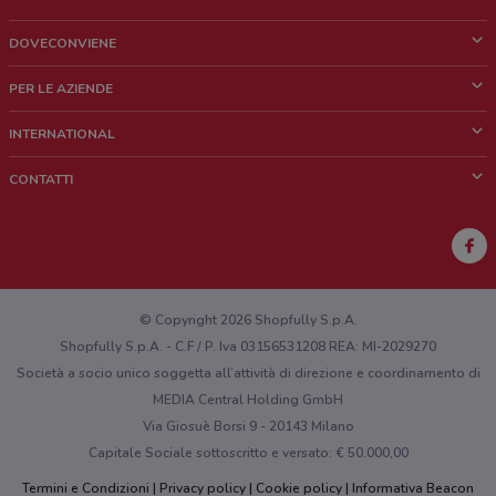
DOVECONVIENE
Cos'è DoveConviene
PER LE AZIENDE
Chi siamo
Cosa facciamo
INTERNATIONAL
News e media
Richieste commerciali e marketing
Brazil
CONTATTI
Lavora con noi
Mexico
Segnalazione punto vendita
France
Segnalazione Volantino
Australia
Hai un malfunzionamento sul web o sull'app?
New Zealand
© Copyright 2026 Shopfully S.p.A.
Shopfully S.p.A. - C.F / P. Iva 03156531208 REA: MI-2029270
Società a socio unico soggetta all’attività di direzione e coordinamento di
MEDIA Central Holding GmbH
Via Giosuè Borsi 9 - 20143 Milano
Capitale Sociale sottoscritto e versato: € 50.000,00
Termini e Condizioni
Privacy policy
Cookie policy
Informativa Beacon