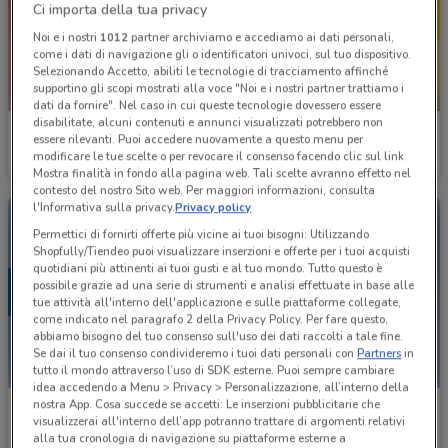
Ci importa della tua privacy
Noi e i nostri
1012
partner archiviamo e accediamo ai dati personali,
come i dati di navigazione gli o identificatori univoci, sul tuo dispositivo.
Selezionando Accetto, abiliti le tecnologie di tracciamento affinché
supportino gli scopi mostrati alla voce "Noi e i nostri partner trattiamo i
NUOVO
dati da fornire". Nel caso in cui queste tecnologie dovessero essere
disabilitate, alcuni contenuti e annunci visualizzati potrebbero non
Fiducia & Convenienza
Mondadori Store
essere rilevanti. Puoi accedere nuovamente a questo menu per
modificare le tue scelte o per revocare il consenso facendo clic sul link
Scade il 15/08
2.5 km
Scade il 31/08
2.5 km
Mostra finalità in fondo alla pagina web. Tali scelte avranno effetto nel
contesto del nostro Sito web. Per maggiori informazioni, consulta
l'Informativa sulla privacy.
Privacy policy
Permettici di fornirti offerte più vicine ai tuoi bisogni: Utilizzando
Shopfully/Tiendeo puoi visualizzare inserzioni e offerte per i tuoi acquisti
quotidiani più attinenti ai tuoi gusti e al tuo mondo. Tutto questo è
possibile grazie ad una serie di strumenti e analisi effettuate in base alle
tue attività all'interno dell'applicazione e sulle piattaforme collegate,
come indicato nel paragrafo 2 della Privacy Policy. Per fare questo,
abbiamo bisogno del tuo consenso sull'uso dei dati raccolti a tale fine.
Se dai il tuo consenso condivideremo i tuoi dati personali con
Partners
in
tutto il mondo attraverso l’uso di SDK esterne. Puoi sempre cambiare
idea accedendo a Menu > Privacy > Personalizzazione, all’interno della
nostra App. Cosa succede se accetti: Le inserzioni pubblicitarie che
Mondadori Store
Amico Shop
visualizzerai all'interno dell’app potranno trattare di argomenti relativi
alla tua cronologia di navigazione su piattaforme esterne a
Scade il 23/08
2.5 km
Scade il 31/08
2.6 km