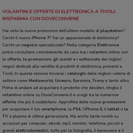
VOLANTINI E OFFERTE DI ELETTRONICA A TIVOLI:
RISPARMIA CON DOVECONVIENE
Hai visto le nuove promozioni dell’ultimo modello di
playstation
?
Cerchi il nuovo
iPhone 7
? Sei un appassionato di elettronica?
Cerchi un
negozio
specializzato? Nella categoria
Elettronica
potrai consultare comodamente da casa tua i
volantini
online con
le
offerte, le promozioni, gli sconti e i sottocosto
dei migliori
negozi dedicati alla vendita di prodotti di elettronica
,
presenti a
Tivoli. In questa sezione troverai i
cataloghi
delle migliori catene di
settore come
Mediaworld
,
Unieuro, Euronics, Trony
e tanto altro.
Prima di andare ad acquistare il prodotto che desideri
,
sfoglia il
volantino
online su DoveConviene.it e scegli tra le numerose
offerte
che più ti soddisfano. Approfitta delle nuove
promozioni
per acquistare il tuo
smartphone
, la
PS4
, l’
iPhone 6
, il
tablet
o
la
TV
a plasma di ultima generazione. Ma anche tante novità su
accessori per computer, ebook, mp3, monitor, telefonia, piccoli e
grandi
elettrodomestici
, tutto per la fotografia, il benessere e il