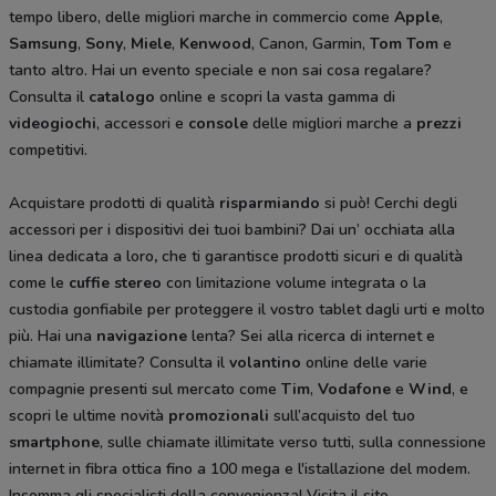
tempo libero, delle migliori marche in commercio come
Apple
,
Samsung
,
Sony
,
Miele
,
Kenwood
, Canon, Garmin,
Tom Tom
e
tanto altro. Hai un evento speciale e non sai cosa regalare?
Consulta il
catalogo
online e scopri la vasta gamma di
videogiochi
, accessori e
console
delle migliori marche a
prezzi
competitivi.
Acquistare prodotti di qualità
risparmiando
si può! Cerchi degli
accessori per i dispositivi dei tuoi bambini? Dai un’ occhiata alla
linea dedicata a loro
,
che ti garantisce prodotti sicuri e di qualità
come le
cuffie stereo
con limitazione volume integrata o la
custodia gonfiabile per proteggere il vostro tablet dagli urti e molto
più. Hai una
navigazione
lenta? Sei alla ricerca di internet e
chiamate illimitate? Consulta il
volantino
online delle varie
compagnie presenti sul mercato come
Tim
,
Vodafone
e
Wind
, e
scopri le ultime novità
promozionali
sull’acquisto del tuo
smartphone
, sulle chiamate illimitate verso tutti, sulla connessione
internet in fibra ottica fino a 100 mega e l'istallazione del modem.
Insomma gli specialisti della convenienza! Visita il sito