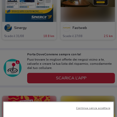
Sinergy
Fastweb
Scade il 31/08
18.8 km
Scade il 27/08
2.5 km
Porta DoveConviene sempre con te!
Puoi trovare le migliori offerte dei negozi vicino a te,
salvarle e creare la tua lista del risparmio, comodamente
dal tuo cellulare.
SCARICA L’APP
Continua senza accettare