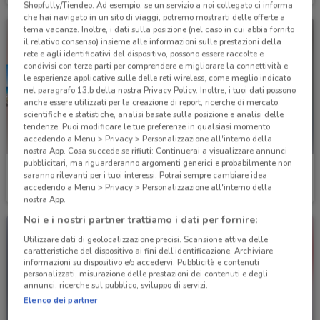
Shopfully/Tiendeo. Ad esempio, se un servizio a noi collegato ci informa
che hai navigato in un sito di viaggi, potremo mostrarti delle offerte a
tema vacanze. Inoltre, i dati sulla posizione (nel caso in cui abbia fornito
il relativo consenso) insieme alle informazioni sulle prestazioni della
rete e agli identificativi del dispositivo, possono essere raccolte e
condivisi con terze parti per comprendere e migliorare la connettività e
le esperienze applicative sulle delle reti wireless, come meglio indicato
nel paragrafo 13.b della nostra Privacy Policy. Inoltre, i tuoi dati possono
anche essere utilizzati per la creazione di report, ricerche di mercato,
scientifiche e statistiche, analisi basate sulla posizione e analisi delle
tendenze. Puoi modificare le tue preferenze in qualsiasi momento
accedendo a Menu > Privacy > Personalizzazione all'interno della
nostra App. Cosa succede se rifiuti: Continuerai a visualizzare annunci
pubblicitari, ma riguarderanno argomenti generici e probabilmente non
Foto Digital Discount
GBC
saranno rilevanti per i tuoi interessi. Potrai sempre cambiare idea
accedendo a Menu > Privacy > Personalizzazione all'interno della
Scade il 31/08
2.6 km
Scade il 30/09
2.9 km
nostra App.
Noi e i nostri partner trattiamo i dati per fornire:
Utilizzare dati di geolocalizzazione precisi. Scansione attiva delle
caratteristiche del dispositivo ai fini dell’identificazione. Archiviare
informazioni su dispositivo e/o accedervi. Pubblicità e contenuti
personalizzati, misurazione delle prestazioni dei contenuti e degli
annunci, ricerche sul pubblico, sviluppo di servizi.
Elenco dei partner