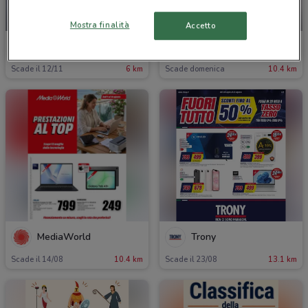
NUOVO
-2 GIORNI
Mostra finalità
Accetto
Gamelife
MediaWorld
Scade il 12/11
6 km
Scade domenica
10.4 km
MediaWorld
Trony
Scade il 14/08
10.4 km
Scade il 23/08
13.1 km