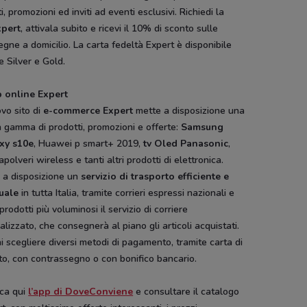
i, promozioni ed inviti ad eventi esclusivi. Richiedi la
pert
, attivala subito e ricevi il 10% di sconto sulle
gne a domicilio. La carta fedeltà Expert è disponibile
 Silver e Gold.
 online Expert
ovo sito di
e-commerce Expert
mette a disposizione una
 gamma di prodotti, promozioni e offerte:
Samsung
xy s10e
, Huawei p smart+ 2019,
tv Oled Panasonic
,
apolveri wireless e tanti altri prodotti di elettronica.
i a disposizione un
servizio di trasporto efficiente e
uale
in tutta Italia, tramite corrieri espressi nazionali e
 prodotti più voluminosi il servizio di corriere
alizzato, che consegnerà al piano gli articoli acquistati.
i scegliere diversi metodi di pagamento, tramite carta di
to, con contrassegno o con bonifico bancario.
ica qui
l’app di DoveConviene
e consultare il catalogo