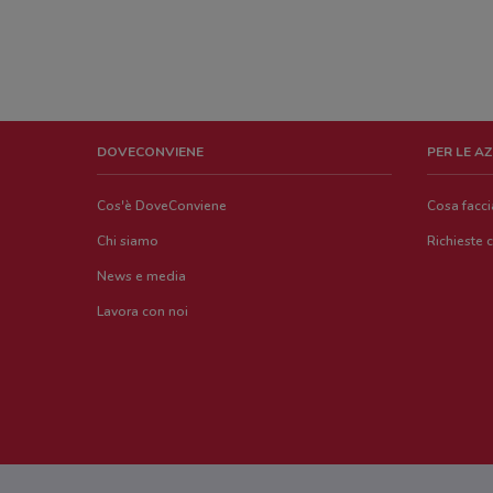
DOVECONVIENE
PER LE A
Cos'è DoveConviene
Cosa facc
Chi siamo
Richieste 
News e media
Lavora con noi