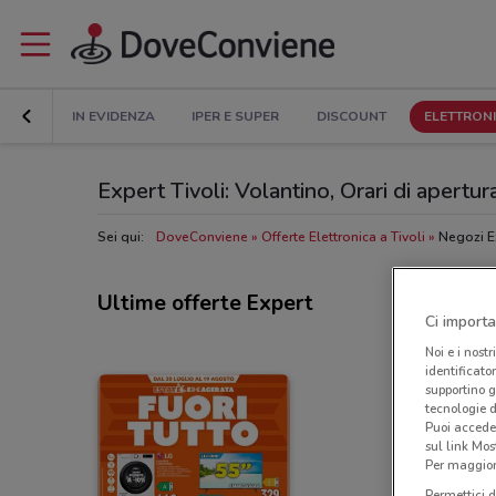
IN EVIDENZA
IPER E SUPER
DISCOUNT
ELETTRON
Expert Tivoli: Volantino, Orari di apertura
Sei qui:
DoveConviene
Offerte Elettronica a Tivoli
Negozi Ex
Ultime offerte Expert
Ci importa
Noi e i nostr
identificato
supportino g
tecnologie d
Puoi accede
sul link Mos
Per maggiori
Permettici d