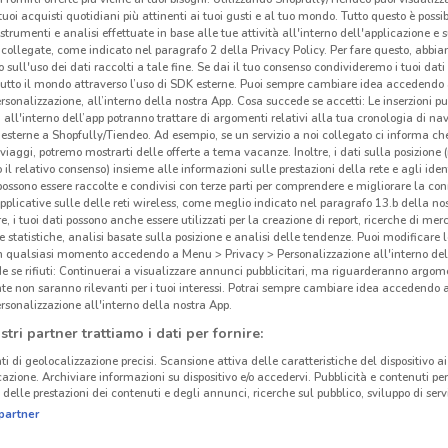
i tuoi acquisti quotidiani più attinenti ai tuoi gusti e al tuo mondo. Tutto questo è possi
Gli
 strumenti e analisi effettuate in base alle tue attività all'interno dell'applicazione e 
neg
collegate, come indicato nel paragrafo 2 della Privacy Policy. Per fare questo, abbi
 sull'uso dei dati raccolti a tale fine. Se dai il tuo consenso condivideremo i tuoi dati
tutto il mondo attraverso l’uso di SDK esterne. Puoi sempre cambiare idea accedend
Exper
rsonalizzazione, all’interno della nostra App. Cosa succede se accetti: Le inserzioni pu
i all'interno dell’app potranno trattare di argomenti relativi alla tua cronologia di na
Marem
esterne a Shopfully/Tiendeo. Ad esempio, se un servizio a noi collegato ci informa ch
apert
i viaggi, potremo mostrarti delle offerte a tema vacanze. Inoltre, i dati sulla posizione 
prodo
o il relativo consenso) insieme alle informazioni sulle prestazioni della rete e agli ident
 possono essere raccolte e condivisi con terze parti per comprendere e migliorare la conn
Expe
pplicative sulle delle reti wireless, come meglio indicato nel paragrafo 13.b della no
e del
re, i tuoi dati possono anche essere utilizzati per la creazione di report, ricerche di mer
 e statistiche, analisi basate sulla posizione e analisi delle tendenze. Puoi modificare l
Itali
in qualsiasi momento accedendo a Menu > Privacy > Personalizzazione all'interno del
cinanze
tutto
 se rifiuti: Continuerai a visualizzare annunci pubblicitari, ma riguarderanno argome
esper
te non saranno rilevanti per i tuoi interessi. Potrai sempre cambiare idea accedendo
rsonalizzazione all'interno della nostra App.
MONTEROTONDO
FRASCATI
Da Ex
stri partner trattiamo i dati per fornire:
di el
picc
ti di geolocalizzazione precisi. Scansione attiva delle caratteristiche del dispositivo ai 
icazione. Archiviare informazioni su dispositivo e/o accedervi. Pubblicità e contenuti per
VALMONTONE
ALBANO LAZIALE
acces
delle prestazioni dei contenuti e degli annunci, ricerche sul pubblico, sviluppo di servi
sempr
partner
COLLEFERRO
FIUMICINO