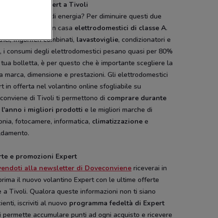
trodomestici Expert a Tivoli
rmio di tempo e di energia? Per diminuire questi due
ri bisogna avere in casa
elettrodomestici di classe A
.
rici, frigoriferi combinati,
lavastoviglie
, condizionatori e
i
, i consumi degli elettrodomestici pesano quasi per 80%
 tua bolletta, è per questo che è importante scegliere la
a marca, dimensione e prestazioni. Gli elettrodomestici
t in offerta nel volantino online sfogliabile su
onviene di Tivoli ti permettono di
comprare durante
 l'anno i migliori prodotti
e le migliori marche di
onia, fotocamere, informatica,
climatizzazione
e
aldamento.
rte e promozioni Expert
ivendoti alla newsletter di Doveconviene
riceverai in
rima il nuovo volantino Expert con le ultime offerte
e a Tivoli. Qualora queste informazioni non ti siano
cienti, iscriviti al nuovo
programma fedeltà di Expert
i permette accumulare punti ad ogni acquisto e ricevere