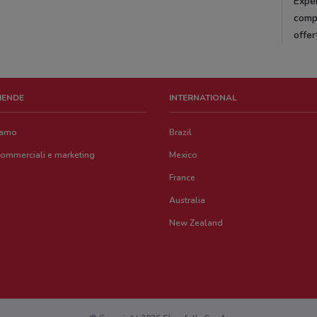
Exper
compe
offer
ZIENDE
INTERNATIONAL
iamo
Brazil
commerciali e marketing
Mexico
France
Australia
New Zealand