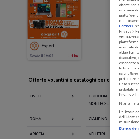
offerte per 
una serie di
piattaforme 
tuo consenso
Partners
in 
Privacy > Pe
visualizzera
piattaforme 
Expert
in un sito d
abbia fornit
Scade il 19/08
1.4 km
dispositivo,
esperienze a
Policy. Inolt
scientifiche
preferenze 
Offerte volantini e cataloghi per città nelle vi
Cosa succede
probabilmen
Privacy > Pe
TIVOLI
GUIDONIA
Noi e i no
MONTECELIO
Utilizzare da
dell’identif
ROMA
CIAMPINO
misurazione 
Elenco dei 
ARICCIA
VELLETRI