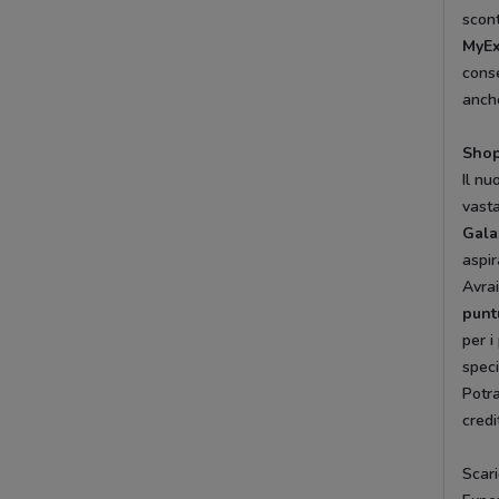
scont
MyEx
conse
anche
Shop
Il nu
vasta
Gala
aspir
Avra
punt
per i
speci
Potra
credi
Scar