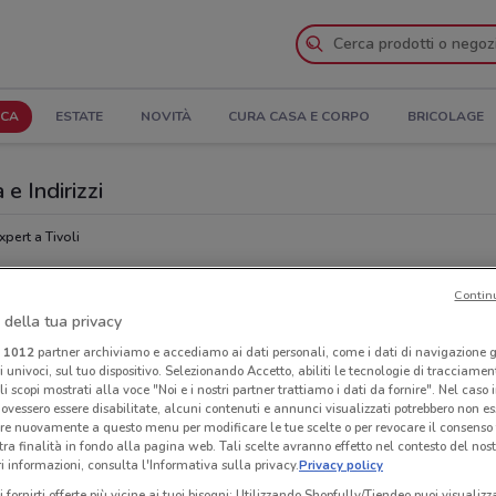
ICA
ESTATE
NOVITÀ
CURA CASA E CORPO
BRICOLAGE
 e Indirizzi
pert a Tivoli
Contin
Ora
 della tua privacy
i
1012
partner archiviamo e accediamo ai dati personali, come i dati di navigazione g
ri univoci, sul tuo dispositivo. Selezionando Accetto, abiliti le tecnologie di tracciame
li scopi mostrati alla voce "Noi e i nostri partner trattiamo i dati da fornire". Nel caso 
ovessero essere disabilitate, alcuni contenuti e annunci visualizzati potrebbero non ess
re nuovamente a questo menu per modificare le tue scelte o per revocare il consenso
tra finalità in fondo alla pagina web. Tali scelte avranno effetto nel contesto del nost
 informazioni, consulta l'Informativa sulla privacy.
Privacy policy
i fornirti offerte più vicine ai tuoi bisogni: Utilizzando Shopfully/Tiendeo puoi visualizz