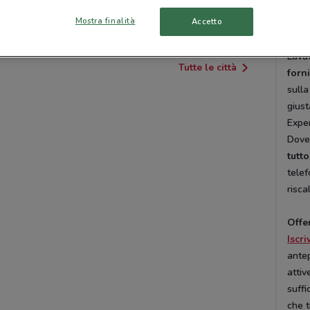
Elet
Mostra finalità
Accetto
Rispa
CISTERNA DI LATINA
APRILIA
fatto
Lavat
Tutte le città
forn
sulla
giust
Exper
Dovec
tutto
telef
risc
Offe
Iscr
antep
attiv
suffi
che t