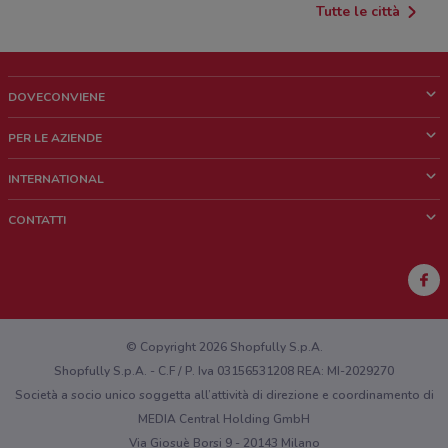
Tutte le città
DOVECONVIENE
Cos'è DoveConviene
PER LE AZIENDE
Chi siamo
Cosa facciamo
INTERNATIONAL
News e media
Richieste commerciali e marketing
Brazil
CONTATTI
Lavora con noi
Mexico
Segnalazione punto vendita
France
Segnalazione Volantino
Australia
Hai un malfunzionamento sul web o sull'app?
New Zealand
© Copyright 2026 Shopfully S.p.A.
Shopfully S.p.A. - C.F / P. Iva 03156531208 REA: MI-2029270
Società a socio unico soggetta all’attività di direzione e coordinamento di
MEDIA Central Holding GmbH
Via Giosuè Borsi 9 - 20143 Milano