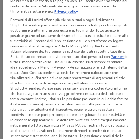
Mostra finalità in fondo alla pagina web. Tali scelte avranno effetto nel
contesto del nostro Sito web. Per maggiori informazioni, consulta
l'Informativa sulla privacy.
Privacy policy
Permettici di fornirti offerte più vicine ai tuoi bisogni: Utilizzando
Expert
Shopfully/Tiendeo puoi visualizzare inserzioni e offerte per i tuoi acquisti
2.9 km
quotidiani più attinenti ai tuoi gusti e al tuo mondo. Tutto questo è
possibile grazie ad una serie di strumenti e analisi effettuate in base alle
iPad 11th Gen 11” Chip A16 Wi-Fi
tue attività all'interno dell'applicazione e sulle piattaforme collegate,
256 GB
come indicato nel paragrafo 2 della Privacy Policy. Per fare questo,
579
abbiamo bisogno del tuo consenso sull'uso dei dati raccolti a tale fine.
Se dai il tuo consenso condivideremo i tuoi dati personali con
Partners
in
tutto il mondo attraverso l’uso di SDK esterne. Puoi sempre cambiare
idea accedendo a Menu > Privacy > Personalizzazione, all’interno della
nostra App. Cosa succede se accetti: Le inserzioni pubblicitarie che
Expert
visualizzerai all'interno dell’app potranno trattare di argomenti relativi
2.9 km
alla tua cronologia di navigazione su piattaforme esterne a
iPad 11”
Shopfully/Tiendeo. Ad esempio, se un servizio a noi collegato ci informa
che hai navigato in un sito di viaggi, potremo mostrarti delle offerte a
579
tema vacanze. Inoltre, i dati sulla posizione (nel caso in cui abbia fornito
il relativo consenso) insieme alle informazioni sulle prestazioni della
rete e agli identificativi del dispositivo, possono essere raccolte e
condivisi con terze parti per comprendere e migliorare la connettività e
le esperienze applicative sulle delle reti wireless, come meglio indicato
Prodotti consigliati
nel paragrafo 13.b della nostra Privacy Policy. Inoltre, i tuoi dati possono
anche essere utilizzati per la creazione di report, ricerche di mercato,
scientifiche e statistiche, analisi basate sulla posizione e analisi delle