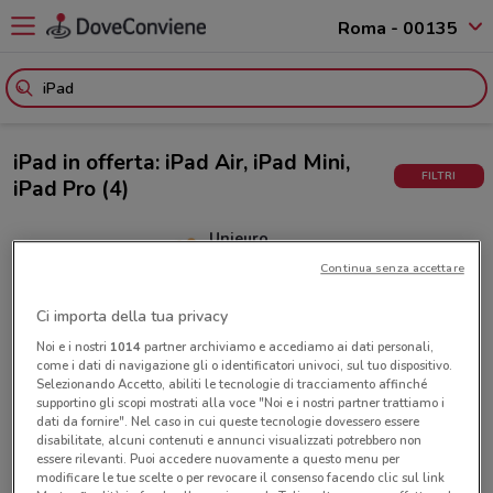
Roma - 00135
iPad in offerta: iPad Air, iPad Mini,
FILTRI
iPad Pro
(4)
Unieuro
5.2 km
Continua senza accettare
APPLE PENCIL USB-C
85
Ci importa della tua privacy
Noi e i nostri
1014
partner archiviamo e accediamo ai dati personali,
come i dati di navigazione gli o identificatori univoci, sul tuo dispositivo.
Selezionando Accetto, abiliti le tecnologie di tracciamento affinché
supportino gli scopi mostrati alla voce "Noi e i nostri partner trattiamo i
Unieuro
dati da fornire". Nel caso in cui queste tecnologie dovessero essere
5.2 km
disabilitate, alcuni contenuti e annunci visualizzati potrebbero non
iPad 11th gen
essere rilevanti. Puoi accedere nuovamente a questo menu per
modificare le tue scelte o per revocare il consenso facendo clic sul link
469