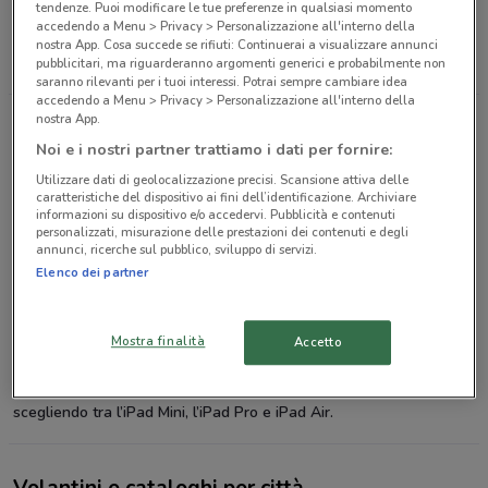
Informatica
tendenze. Puoi modificare le tue preferenze in qualsiasi momento
accedendo a Menu > Privacy > Personalizzazione all'interno della
Tablet
nostra App. Cosa succede se rifiuti: Continuerai a visualizzare annunci
pubblicitari, ma riguarderanno argomenti generici e probabilmente non
saranno rilevanti per i tuoi interessi. Potrai sempre cambiare idea
accedendo a Menu > Privacy > Personalizzazione all'interno della
nostra App.
iPad
Noi e i nostri partner trattiamo i dati per fornire:
Uno dei prodotti Apple più conosciuti è l’
iPad
, perfetto per chi è
Utilizzare dati di geolocalizzazione precisi. Scansione attiva delle
caratteristiche del dispositivo ai fini dell’identificazione. Archiviare
sempre in viaggio e ha bisogno di un prodotto più leggero e
informazioni su dispositivo e/o accedervi. Pubblicità e contenuti
pratico di un notebook. L’iPad può essere anche utilizzato come e-
personalizzati, misurazione delle prestazioni dei contenuti e degli
annunci, ricerche sul pubblico, sviluppo di servizi.
reader, quindi per leggere libri e quotidiani, ma è ottimo anche per
Elenco dei partner
guardare film, ascoltare musica e navigare su internet. Rispetto a
molti altri tablet, l’iPad si differenzia per le sue alte prestazioni,
design, funzionalità e per la vasta gamma di accessori disponibili
Mostra finalità
Accetto
tra cui l’Apple Pencil, lo Smart Folio e la Magic Keyboard. Non farti
scappare gli ultimi sconti e approfitta degli
iPad in offerta
,
scegliendo tra l’iPad Mini, l’iPad Pro e iPad Air.
Volantini e cataloghi per città