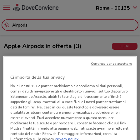
Roma - 00135
Apple Airpods in offerta
(3)
FILTRI
Expert
Continua senza accettare
2.9 km
AirPods 4
Ci importa della tua privacy
129,90
Noi e i nostri
1012
partner archiviamo e accediamo ai dati personali,
come i dati di navigazione gli o identificatori univoci, sul tuo dispositivo.
Selezionando Accetto, abiliti le tecnologie di tracciamento affinché
supportino gli scopi mostrati alla voce "Noi e i nostri partner trattiamo i
dati da fornire". Nel caso in cui queste tecnologie dovessero essere
MediaWorld
disabilitate, alcuni contenuti e annunci visualizzati potrebbero non
6.4 km
essere rilevanti. Puoi accedere nuovamente a questo menu per
Airpods Pro 3
modificare le tue scelte o per revocare il consenso facendo clic sul link
Mostra finalità in fondo alla pagina web. Tali scelte avranno effetto nel
197.10
contesto del nostro Sito web. Per maggiori informazioni, consulta
229.00
l'Informativa sulla privacy.
Privacy policy