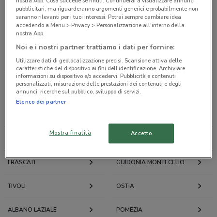
nostra App. Cosa succede se rifiuti: Continuerai a visualizzare annunci
sistema di cancellazione attiva del rumore. Le
AirPods Max
pubblicitari, ma riguarderanno argomenti generici e probabilmente non
saranno rilevanti per i tuoi interessi. Potrai sempre cambiare idea
invece sono perfette per chi ama le cuffie over-ear, dal design
accedendo a Menu > Privacy > Personalizzazione all'interno della
retrò e dall’audio ad alta risoluzione.
nostra App.
Non perderti i modelli
AirPods 2022
in offerta e scegli le cuffie
Noi e i nostri partner trattiamo i dati per fornire:
migliori per te.
Utilizzare dati di geolocalizzazione precisi. Scansione attiva delle
caratteristiche del dispositivo ai fini dell’identificazione. Archiviare
informazioni su dispositivo e/o accedervi. Pubblicità e contenuti
personalizzati, misurazione delle prestazioni dei contenuti e degli
Volantini e cataloghi per città
annunci, ricerche sul pubblico, sviluppo di servizi.
Elenco dei partner
ROMA
FIUMICINO
Mostra finalità
Accetto
MONTEROTONDO
CIAMPINO
FRASCATI
GUIDONIA MONTECELIO
TIVOLI
OSTIA
ALBANO LAZIALE
POMEZIA