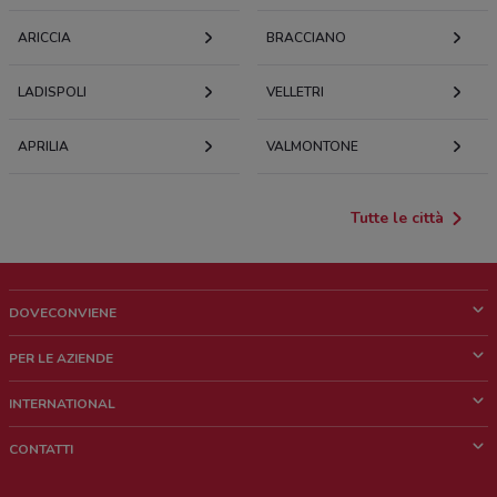
ARICCIA
BRACCIANO
LADISPOLI
VELLETRI
APRILIA
VALMONTONE
Tutte le città
DOVECONVIENE
Cos'è DoveConviene
PER LE AZIENDE
Chi siamo
Cosa facciamo
INTERNATIONAL
News e media
Richieste commerciali e marketing
Brazil
CONTATTI
Lavora con noi
Mexico
Segnalazione punto vendita