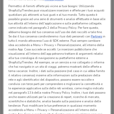
-10%
Permettici di fornirti offerte più vicine ai tuoi bisogni: Utilizzando
Shopfully/Tiendeo puoi visualizzare inserzioni e offerte per i tuoi acquisti
Trony
quotidiani più attinenti ai tuoi gusti e al tuo mondo. Tutto questo è
15.8 km
possibile grazie ad una serie di strumenti e analisi effettuate in base alle
tue attività all'interno dell'applicazione e sulle piattaforme collegate,
Apple - Airpods Pro 3
come indicato nel paragrafo 2 della Privacy Policy. Per fare questo,
249.95
abbiamo bisogno del tuo consenso sull'uso dei dati raccolti a tale fine.
Se dai il tuo consenso condivideremo i tuoi dati personali con
Partners
in
tutto il mondo attraverso l’uso di SDK esterne. Puoi sempre cambiare
idea accedendo a Menu > Privacy > Personalizzazione, all’interno della
nostra App. Cosa succede se accetti: Le inserzioni pubblicitarie che
visualizzerai all'interno dell’app potranno trattare di argomenti relativi
alla tua cronologia di navigazione su piattaforme esterne a
Airpods
Shopfully/Tiendeo. Ad esempio, se un servizio a noi collegato ci informa
che hai navigato in un sito di viaggi, potremo mostrarti delle offerte a
Gli
AirPods
sono tra gli accessori Apple più venduti, per le loro
tema vacanze. Inoltre, i dati sulla posizione (nel caso in cui abbia fornito
il relativo consenso) insieme alle informazioni sulle prestazioni della
strabilianti caratteristiche e per la loro grande comodità. Sono
rete e agli identificativi del dispositivo, possono essere raccolte e
auricolari wireless che permettono di ascoltare musica mentre si
condivisi con terze parti per comprendere e migliorare la connettività e
fa sport e chiamare mentre si è alla guida, in totale sicurezza.
le esperienze applicative sulle delle reti wireless, come meglio indicato
nel paragrafo 13.b della nostra Privacy Policy. Inoltre, i tuoi dati possono
Prima di acquistarli è importante capire le differenze tra le varie
anche essere utilizzati per la creazione di report, ricerche di mercato,
versioni disponibili sul mercato. Gli AirPods originali hanno il
scientifiche e statistiche, analisi basate sulla posizione e analisi delle
tendenze. Puoi modificare le tue preferenze in qualsiasi momento
gambo allungato e la forma molto simile agli storici EarPods. Gli
accedendo a Menu > Privacy > Personalizzazione all'interno della
AirPods Pro
sono più corti rispetto agli originali, con un notevole