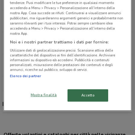
3.3 km
CHIUSO
tendenze. Puoi modificare le tue preferenze in qualsiasi momento
accedendo a Menu > Privacy > Personalizzazione all'interno della
nostra App. Cosa succede se rifiuti: Continuerai a visualizzare annunci
Via Prenestina, 257 Roma
pubblicitari, ma riguarderanno argomenti generici e probabilmente non
saranno rilevanti per i tuoi interessi. Potrai sempre cambiare idea
19.9 km
accedendo a Menu > Privacy > Personalizzazione all'interno della
nostra App.
Via A. Volta, 32 Roma
Noi e i nostri partner trattiamo i dati per fornire:
25.7 km
APERTO
Utilizzare dati di geolocalizzazione precisi. Scansione attiva delle
caratteristiche del dispositivo ai fini dell’identificazione. Archiviare
informazioni su dispositivo e/o accedervi. Pubblicità e contenuti
Via Fasana, 8 Roma
personalizzati, misurazione delle prestazioni dei contenuti e degli
26.1 km
APERTO
annunci, ricerche sul pubblico, sviluppo di servizi.
Elenco dei partner
Tutti i negozi Fiducia & Convenienza
Mostra finalità
Accetto
Fiducia & Convenienza, offerte e negozi
Offerte volantini e cataloghi per città nelle vicinanze