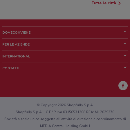
Tutte le città
DOVECONVIENE
Cos'è DoveConviene
PER LE AZIENDE
Chi siamo
Cosa facciamo
INTERNATIONAL
News e media
Richieste commerciali e marketing
Brazil
CONTATTI
Lavora con noi
Mexico
Segnalazione punto vendita
France
Segnalazione Volantino
Australia
Hai un malfunzionamento sul web o sull'app?
New Zealand
© Copyright 2026 Shopfully S.p.A.
Shopfully S.p.A. - C.F / P. Iva 03156531208 REA: MI-2029270
Società a socio unico soggetta all’attività di direzione e coordinamento di
MEDIA Central Holding GmbH