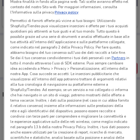
Mostra finalità in fondo alla pagina web. Tali scelte avranno effetto nel
contesto del nostro Sito web. Per maggiori informazioni, consulta
l'Informativa sulla privacy.
Privacy policy
Fiducia & Convenienza
Permettici di fornirti offerte più vicine ai tuoi bisogni: Utilizzando
Scade il 15/08
2.5 km
Shopfully/Tiendeo puoi visualizzare inserzioni e offerte per i tuoi acquisti
quotidiani più attinenti ai tuoi gusti e al tuo mondo. Tutto questo è
possibile grazie ad una serie di strumenti e analisi effettuate in base alle
Porta DoveConviene sempre con te!
tue attività all'interno dell'applicazione e sulle piattaforme collegate,
Puoi trovare le migliori offerte dei negozi vicino a te,
come indicato nel paragrafo 2 della Privacy Policy. Per fare questo,
salvarle e creare la tua lista del risparmio, comodamente
abbiamo bisogno del tuo consenso sull'uso dei dati raccolti a tale fine.
dal tuo cellulare.
Se dai il tuo consenso condivideremo i tuoi dati personali con
Partners
in
tutto il mondo attraverso l’uso di SDK esterne. Puoi sempre cambiare
SCARICA L’APP
idea accedendo a Menu > Privacy > Personalizzazione, all’interno della
nostra App. Cosa succede se accetti: Le inserzioni pubblicitarie che
visualizzerai all'interno dell’app potranno trattare di argomenti relativi
alla tua cronologia di navigazione su piattaforme esterne a
Shopfully/Tiendeo. Ad esempio, se un servizio a noi collegato ci informa
Negozi Fiducia & Convenienza a Tivoli
che hai navigato in un sito di viaggi, potremo mostrarti delle offerte a
tema vacanze. Inoltre, i dati sulla posizione (nel caso in cui abbia fornito
il relativo consenso) insieme alle informazioni sulle prestazioni della
rete e agli identificativi del dispositivo, possono essere raccolte e
Piazza Palatina, 19 Tivoli
condivisi con terze parti per comprendere e migliorare la connettività e
2.5 km
le esperienze applicative sulle delle reti wireless, come meglio indicato
nel paragrafo 13.b della nostra Privacy Policy. Inoltre, i tuoi dati possono
anche essere utilizzati per la creazione di report, ricerche di mercato,
CORSO ITALIA, 44 Guidonia Montecelio
scientifiche e statistiche, analisi basate sulla posizione e analisi delle