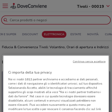
Tivoli - 00019
ER E SUPER
DISCOUNT
ELETTRONICA
ESTATE
NOVITÀ
CUR
Fiducia & Convenienza Tivoli: Volantino, Orari di apertura e Indirizzi
Ultime offerte del volantino Fiducia & Convenienza
Continua senza accettare
Ci importa della tua privacy
Noi e i nostri
1012
partner archiviamo e accediamo ai dati personali,
come i dati di navigazione gli o identificatori univoci, sul tuo dispositivo.
Selezionando Accetto, abiliti le tecnologie di tracciamento affinché
supportino gli scopi mostrati alla voce "Noi e i nostri partner trattiamo i
dati da fornire". Nel caso in cui queste tecnologie dovessero essere
disabilitate, alcuni contenuti e annunci visualizzati potrebbero non
essere rilevanti. Puoi accedere nuovamente a questo menu per
modificare le tue scelte o per revocare il consenso facendo clic sul link