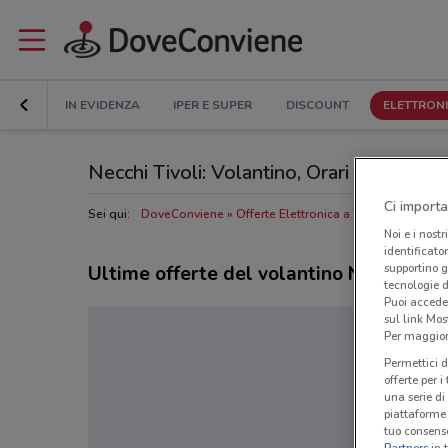
IN EVIDENZA
IPER E SUPER
DISCOUNT
ELETTRON
Necchi Tivoli: Volantino, Orari di apertura
Ci importa
Sei qui:
DoveConviene
Offerte Elettronica a Tivoli
Negozi Ne
Noi e i nostr
identificato
supportino g
Ultime offerte del volantino Necchi
tecnologie d
Puoi accede
sul link Mos
Per maggiori
Permettici d
offerte per 
una serie di
piattaforme 
tuo consenso
Partners
in 