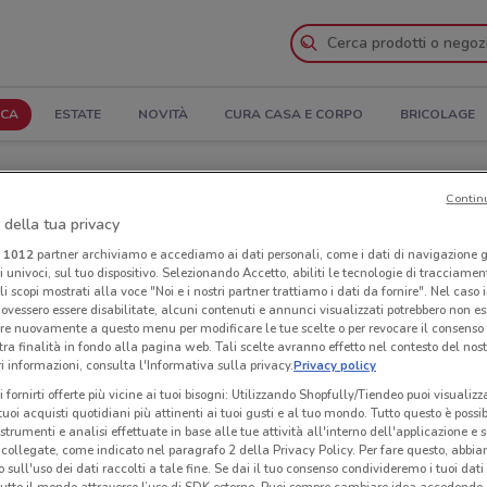
ICA
ESTATE
NOVITÀ
CURA CASA E CORPO
BRICOLAGE
 e Indirizzi
Contin
 della tua privacy
cchi a Tivoli
i
1012
partner archiviamo e accediamo ai dati personali, come i dati di navigazione g
ri univoci, sul tuo dispositivo. Selezionando Accetto, abiliti le tecnologie di tracciame
li scopi mostrati alla voce "Noi e i nostri partner trattiamo i dati da fornire". Nel caso 
Neg
ovessero essere disabilitate, alcuni contenuti e annunci visualizzati potrebbero non ess
re nuovamente a questo menu per modificare le tue scelte o per revocare il consenso
tra finalità in fondo alla pagina web. Tali scelte avranno effetto nel contesto del nost
 informazioni, consulta l'Informativa sulla privacy.
Privacy policy
i fornirti offerte più vicine ai tuoi bisogni: Utilizzando Shopfully/Tiendeo puoi visualizz
i tuoi acquisti quotidiani più attinenti ai tuoi gusti e al tuo mondo. Tutto questo è possi
 strumenti e analisi effettuate in base alle tue attività all'interno dell'applicazione e 
collegate, come indicato nel paragrafo 2 della Privacy Policy. Per fare questo, abbi
 sull'uso dei dati raccolti a tale fine. Se dai il tuo consenso condivideremo i tuoi dati
tutto il mondo attraverso l’uso di SDK esterne. Puoi sempre cambiare idea accedend