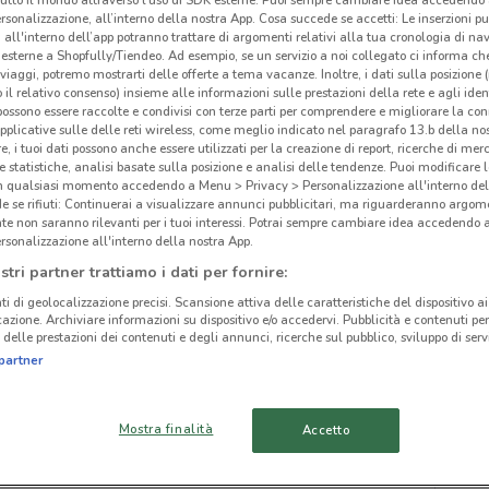
rsonalizzazione, all’interno della nostra App. Cosa succede se accetti: Le inserzioni pu
Nec
i all'interno dell’app potranno trattare di argomenti relativi alla tua cronologia di na
esterne a Shopfully/Tiendeo. Ad esempio, se un servizio a noi collegato ci informa ch
i viaggi, potremo mostrarti delle offerte a tema vacanze. Inoltre, i dati sulla posizione 
-
o il relativo consenso) insieme alle informazioni sulle prestazioni della rete e agli ident
 possono essere raccolte e condivisi con terze parti per comprendere e migliorare la conn
ato volantini nella tua zona. Riprova più tardi.
pplicative sulle delle reti wireless, come meglio indicato nel paragrafo 13.b della no
re, i tuoi dati possono anche essere utilizzati per la creazione di report, ricerche di mer
 e statistiche, analisi basate sulla posizione e analisi delle tendenze. Puoi modificare l
in qualsiasi momento accedendo a Menu > Privacy > Personalizzazione all'interno del
 se rifiuti: Continuerai a visualizzare annunci pubblicitari, ma riguarderanno argome
te non saranno rilevanti per i tuoi interessi. Potrai sempre cambiare idea accedendo
rsonalizzazione all'interno della nostra App.
cinanze
stri partner trattiamo i dati per fornire:
ti di geolocalizzazione precisi. Scansione attiva delle caratteristiche del dispositivo ai 
icazione. Archiviare informazioni su dispositivo e/o accedervi. Pubblicità e contenuti per
MONTEROTONDO
FRASCATI
delle prestazioni dei contenuti e degli annunci, ricerche sul pubblico, sviluppo di servi
partner
VALMONTONE
ALBANO LAZIALE
Mostra finalità
Accetto
COLLEFERRO
FIUMICINO