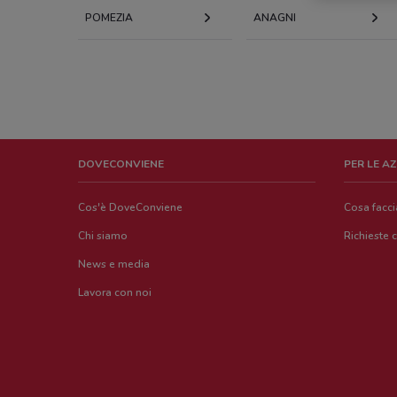
POMEZIA
ANAGNI
DOVECONVIENE
PER LE A
Cos'è DoveConviene
Cosa facc
Chi siamo
Richieste 
News e media
Lavora con noi