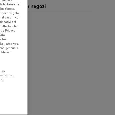
bblicitarie che
chi, offerte e negozi
vigazione su
e hai navigato
(nel caso in cui
ificativi del
ettività e le
stra Privacy
cato,
e tue
la nostra App.
nti generici e
 a Menu >
fini
sonalizzati,
zi.