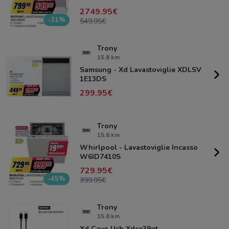
2749.95
-31%
549.95
Trony
15.8 km
Samsung - Xd Lavastoviglie XDLSV
1E13DS
299.95
Trony
15.8 km
Whirlpool - Lavastoviglie Incasso
W6ID7410S
729.95
-45%
399.95
Trony
15.8 km
Xd Cavo Usb Xdce39gt