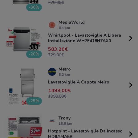
779.00
-30%
MediaWorld
6.4 km
Whirlpool - Lavastoviglie A Libera
Installazione WH7F418N7AX0
583.20
-20%
729.00
Metro
8.2 km
Lavastoviglie A Capote Meiro
1499.00
1990.00
-25%
Trony
15.8 km
Hotpoint - Lavastoviglie Da Incasso
HDILYMA5R