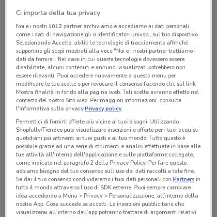
Ci importa della tua privacy
Noi e i nostri
1012
partner archiviamo e accediamo ai dati personali,
come i dati di navigazione gli o identificatori univoci, sul tuo dispositivo.
Prodotti consigliati
Selezionando Accetto, abiliti le tecnologie di tracciamento affinché
supportino gli scopi mostrati alla voce "Noi e i nostri partner trattiamo i
dati da fornire". Nel caso in cui queste tecnologie dovessero essere
Grandi elettrodomestici
disabilitate, alcuni contenuti e annunci visualizzati potrebbero non
essere rilevanti. Puoi accedere nuovamente a questo menu per
Lavastoviglie da incasso
modificare le tue scelte o per revocare il consenso facendo clic sul link
Lavastoviglie Bosch
Mostra finalità in fondo alla pagina web. Tali scelte avranno effetto nel
contesto del nostro Sito web. Per maggiori informazioni, consulta
l'Informativa sulla privacy.
Privacy policy
Permettici di fornirti offerte più vicine ai tuoi bisogni: Utilizzando
Unieuro
Shopfully/Tiendeo puoi visualizzare inserzioni e offerte per i tuoi acquisti
5.2 km
quotidiani più attinenti ai tuoi gusti e al tuo mondo. Tutto questo è
LAVASTOVIGLIE DWEM13L2S
possibile grazie ad una serie di strumenti e analisi effettuate in base alle
tue attività all'interno dell'applicazione e sulle piattaforme collegate,
299,90
come indicato nel paragrafo 2 della Privacy Policy. Per fare questo,
abbiamo bisogno del tuo consenso sull'uso dei dati raccolti a tale fine.
Se dai il tuo consenso condivideremo i tuoi dati personali con
Partners
in
tutto il mondo attraverso l’uso di SDK esterne. Puoi sempre cambiare
idea accedendo a Menu > Privacy > Personalizzazione, all’interno della
Unieuro
nostra App. Cosa succede se accetti: Le inserzioni pubblicitarie che
5.2 km
visualizzerai all'interno dell’app potranno trattare di argomenti relativi