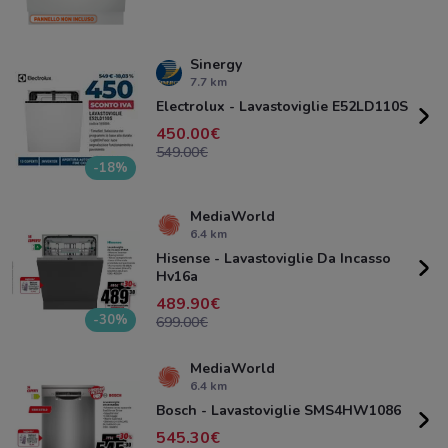
Sinergy
7.7 km
Electrolux - Lavastoviglie E52LD110S
450.00
549.00
-18%
MediaWorld
6.4 km
Hisense - Lavastoviglie Da Incasso
Hv16a
489.90
-30%
699.00
MediaWorld
6.4 km
Bosch - Lavastoviglie SMS4HW1086
545.30