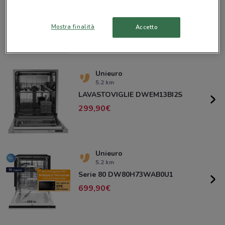
5.2 km
Serie 5 DW60CG530B00ET
Mostra finalità
379,90
Accetto
Unieuro
5.2 km
LAVASTOVIGLIE DWEM13BI2S
299,90
Unieuro
5.2 km
Serie 80 DW80H73WAB0U1
699,90