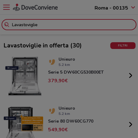
Roma - 00135
Lavastoviglie in offerta
(30)
FILTRI
Unieuro
5.2 km
Serie 5 DW60CG530B00ET
379,90
Unieuro
5.2 km
Serie 80 DW60CG770
549,90