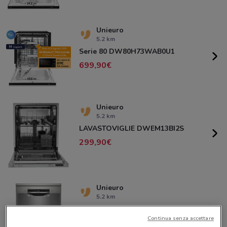
Unieuro
5.2 km
Serie 80 DW80H73WAB0U1
699,90
Unieuro
5.2 km
LAVASTOVIGLIE DWEM13BI2S
299,90
Unieuro
5.2 km
LAVASTOVIGLIE SMS4HMI08E
Continua senza accettare
599,90