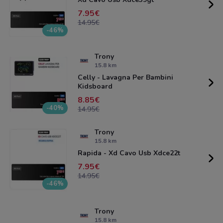
7.95
14.95
-46%
Trony
15.8 km
Celly - Lavagna Per Bambini
Kidsboard
8.85
-40%
14.95
Trony
15.8 km
Rapida - Xd Cavo Usb Xdce22t
7.95
14.95
-46%
Trony
15.8 km