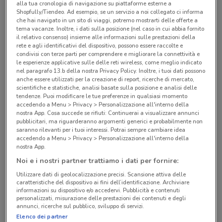
LAVASTOVIGLIE HA4IUFD14B
alla tua cronologia di navigazione su piattaforme esterne a
Shopfully/Tiendeo. Ad esempio, se un servizio a noi collegato ci informa
369,90
che hai navigato in un sito di viaggi, potremo mostrarti delle offerte a
tema vacanze. Inoltre, i dati sulla posizione (nel caso in cui abbia fornito
il relativo consenso) insieme alle informazioni sulle prestazioni della
rete e agli identificativi del dispositivo, possono essere raccolte e
condivisi con terze parti per comprendere e migliorare la connettività e
Unieuro
le esperienze applicative sulle delle reti wireless, come meglio indicato
5.2 km
nel paragrafo 13.b della nostra Privacy Policy. Inoltre, i tuoi dati possono
LAVASTOVIGLIE CIP3E7L0W
anche essere utilizzati per la creazione di report, ricerche di mercato,
scientifiche e statistiche, analisi basate sulla posizione e analisi delle
269,90
tendenze. Puoi modificare le tue preferenze in qualsiasi momento
accedendo a Menu > Privacy > Personalizzazione all'interno della
nostra App. Cosa succede se rifiuti: Continuerai a visualizzare annunci
pubblicitari, ma riguarderanno argomenti generici e probabilmente non
saranno rilevanti per i tuoi interessi. Potrai sempre cambiare idea
Unieuro
accedendo a Menu > Privacy > Personalizzazione all'interno della
5.2 km
nostra App.
LAVASTOVIGLIE SMS4HMI08E
Noi e i nostri partner trattiamo i dati per fornire:
599,90
Utilizzare dati di geolocalizzazione precisi. Scansione attiva delle
caratteristiche del dispositivo ai fini dell’identificazione. Archiviare
informazioni su dispositivo e/o accedervi. Pubblicità e contenuti
personalizzati, misurazione delle prestazioni dei contenuti e degli
annunci, ricerche sul pubblico, sviluppo di servizi.
Unieuro
Elenco dei partner