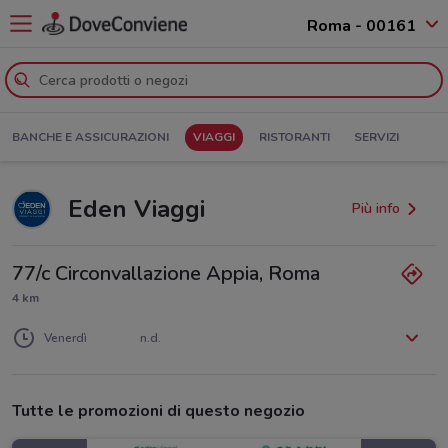
Roma - 00161
BANCHE E ASSICURAZIONI
VIAGGI
RISTORANTI
SERVIZI
Eden Viaggi
Più info
77/c Circonvallazione Appia, Roma
4 km
Lunedì
Martedì
Mercoledì
Giovedì
n.d.
n.d.
n.d.
n.d.
Venerdì
n.d.
Sabato
Domenica
n.d.
n.d.
Tutte le promozioni di questo negozio