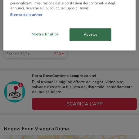
personalizzati, misurazione delle prestazioni dei contenuti e degli
annunci, ricerche sul pubblico, sviluppo di servizi.
Elenco dei partner
Mostra finalità
Accetto
Eden Viaggi
Scade il 30/04
530 m
Porta DoveConviene sempre con te!
Puoi trovare le migliori offerte dei negozi vicino a te,
salvarle e creare la tua lista del risparmio, comodamente
dal tuo cellulare.
SCARICA L’APP
Negozi Eden Viaggi a Roma