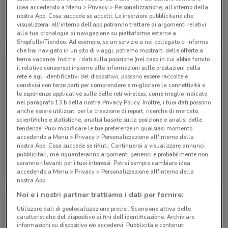
idea accedendo a Menu > Privacy > Personalizzazione, all’interno della
nostra App. Cosa succede se accetti: Le inserzioni pubblicitarie che
Eden Viaggi
Eden Viaggi
visualizzerai all'interno dell’app potranno trattare di argomenti relativi
alla tua cronologia di navigazione su piattaforme esterne a
Scade il 30/04
530 m
Scade il 30/04
530 m
Shopfully/Tiendeo. Ad esempio, se un servizio a noi collegato ci informa
che hai navigato in un sito di viaggi, potremo mostrarti delle offerte a
tema vacanze. Inoltre, i dati sulla posizione (nel caso in cui abbia fornito
il relativo consenso) insieme alle informazioni sulle prestazioni della
rete e agli identificativi del dispositivo, possono essere raccolte e
condivisi con terze parti per comprendere e migliorare la connettività e
le esperienze applicative sulle delle reti wireless, come meglio indicato
nel paragrafo 13.b della nostra Privacy Policy. Inoltre, i tuoi dati possono
anche essere utilizzati per la creazione di report, ricerche di mercato,
scientifiche e statistiche, analisi basate sulla posizione e analisi delle
tendenze. Puoi modificare le tue preferenze in qualsiasi momento
accedendo a Menu > Privacy > Personalizzazione all'interno della
nostra App. Cosa succede se rifiuti: Continuerai a visualizzare annunci
pubblicitari, ma riguarderanno argomenti generici e probabilmente non
Eden Viaggi
Eden Viaggi
saranno rilevanti per i tuoi interessi. Potrai sempre cambiare idea
accedendo a Menu > Privacy > Personalizzazione all'interno della
Scade il 30/04
530 m
Scade il 31/10
530 m
nostra App.
Noi e i nostri partner trattiamo i dati per fornire:
Utilizzare dati di geolocalizzazione precisi. Scansione attiva delle
caratteristiche del dispositivo ai fini dell’identificazione. Archiviare
informazioni su dispositivo e/o accedervi. Pubblicità e contenuti