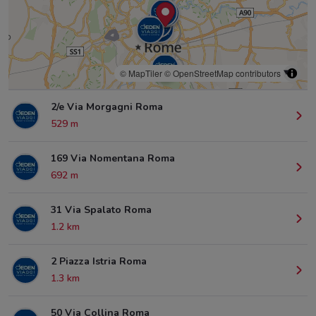
© MapTiler
© OpenStreetMap contributors
2/e Via Morgagni Roma
529 m
169 Via Nomentana Roma
692 m
31 Via Spalato Roma
1.2 km
2 Piazza Istria Roma
1.3 km
50 Via Collina Roma