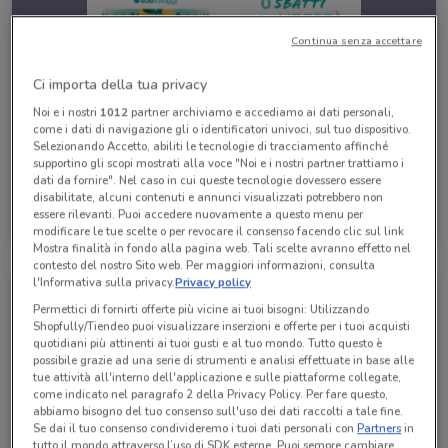
Continua senza accettare
Ci importa della tua privacy
Noi e i nostri
1012
partner archiviamo e accediamo ai dati personali,
come i dati di navigazione gli o identificatori univoci, sul tuo dispositivo.
Selezionando Accetto, abiliti le tecnologie di tracciamento affinché
supportino gli scopi mostrati alla voce "Noi e i nostri partner trattiamo i
dati da fornire". Nel caso in cui queste tecnologie dovessero essere
disabilitate, alcuni contenuti e annunci visualizzati potrebbero non
Eden Viaggi
essere rilevanti. Puoi accedere nuovamente a questo menu per
Scade il 30/04
530 m
modificare le tue scelte o per revocare il consenso facendo clic sul link
Mostra finalità in fondo alla pagina web. Tali scelte avranno effetto nel
contesto del nostro Sito web. Per maggiori informazioni, consulta
l'Informativa sulla privacy.
Privacy policy
Permettici di fornirti offerte più vicine ai tuoi bisogni: Utilizzando
Shopfully/Tiendeo puoi visualizzare inserzioni e offerte per i tuoi acquisti
quotidiani più attinenti ai tuoi gusti e al tuo mondo. Tutto questo è
possibile grazie ad una serie di strumenti e analisi effettuate in base alle
tue attività all'interno dell'applicazione e sulle piattaforme collegate,
come indicato nel paragrafo 2 della Privacy Policy. Per fare questo,
abbiamo bisogno del tuo consenso sull'uso dei dati raccolti a tale fine.
Se dai il tuo consenso condivideremo i tuoi dati personali con
Partners
in
tutto il mondo attraverso l’uso di SDK esterne. Puoi sempre cambiare