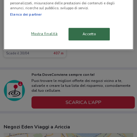
personalizzati, misurazione delle prestazioni dei contenuti e degli
annunci, ricerche sul pubblico, sviluppo di servizi.
Elenco dei partner
Mostra finalità
Accetto
Eden Viaggi
Scade il 30/04
407 m
Porta DoveConviene sempre con te!
Puoi trovare le migliori offerte dei negozi vicino a te,
salvarle e creare la tua lista del risparmio, comodamente
dal tuo cellulare.
SCARICA L’APP
Negozi Eden Viaggi a Ariccia