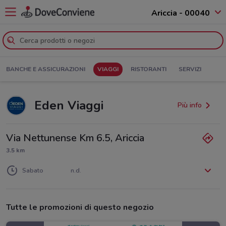
Ariccia - 00040
BANCHE E ASSICURAZIONI
VIAGGI
RISTORANTI
SERVIZI
Eden Viaggi
Più info
Via Nettunense Km 6.5, Ariccia
3.5 km
Lunedì
Martedì
Mercoledì
Giovedì
Venerdì
n.d.
n.d.
n.d.
n.d.
n.d.
Sabato
n.d.
Domenica
n.d.
Tutte le promozioni di questo negozio