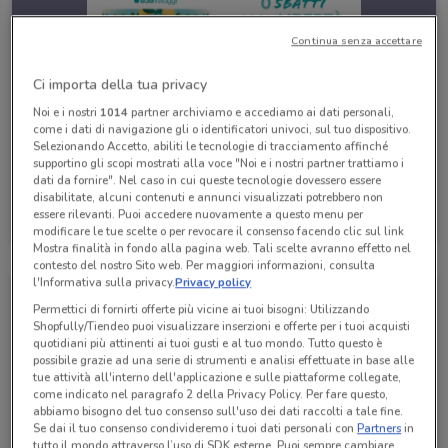
Continua senza accettare
Ci importa della tua privacy
Noi e i nostri
1014
partner archiviamo e accediamo ai dati personali,
come i dati di navigazione gli o identificatori univoci, sul tuo dispositivo.
Selezionando Accetto, abiliti le tecnologie di tracciamento affinché
supportino gli scopi mostrati alla voce "Noi e i nostri partner trattiamo i
dati da fornire". Nel caso in cui queste tecnologie dovessero essere
disabilitate, alcuni contenuti e annunci visualizzati potrebbero non
Eden Viaggi
essere rilevanti. Puoi accedere nuovamente a questo menu per
Scade il 30/04
407 m
modificare le tue scelte o per revocare il consenso facendo clic sul link
Mostra finalità in fondo alla pagina web. Tali scelte avranno effetto nel
contesto del nostro Sito web. Per maggiori informazioni, consulta
l'Informativa sulla privacy.
Privacy policy
Permettici di fornirti offerte più vicine ai tuoi bisogni: Utilizzando
Shopfully/Tiendeo puoi visualizzare inserzioni e offerte per i tuoi acquisti
quotidiani più attinenti ai tuoi gusti e al tuo mondo. Tutto questo è
possibile grazie ad una serie di strumenti e analisi effettuate in base alle
tue attività all'interno dell'applicazione e sulle piattaforme collegate,
come indicato nel paragrafo 2 della Privacy Policy. Per fare questo,
abbiamo bisogno del tuo consenso sull'uso dei dati raccolti a tale fine.
Se dai il tuo consenso condivideremo i tuoi dati personali con
Partners
in
tutto il mondo attraverso l’uso di SDK esterne. Puoi sempre cambiare