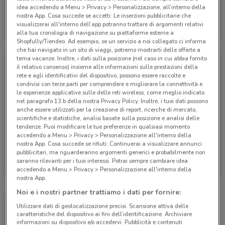
idea accedendo a Menu > Privacy > Personalizzazione, all’interno della
nostra App. Cosa succede se accetti: Le inserzioni pubblicitarie che
Eden Viaggi
Eden Viaggi
visualizzerai all'interno dell’app potranno trattare di argomenti relativi
alla tua cronologia di navigazione su piattaforme esterne a
Scade il 30/04
407 m
Scade il 30/04
407 m
Shopfully/Tiendeo. Ad esempio, se un servizio a noi collegato ci informa
che hai navigato in un sito di viaggi, potremo mostrarti delle offerte a
tema vacanze. Inoltre, i dati sulla posizione (nel caso in cui abbia fornito
il relativo consenso) insieme alle informazioni sulle prestazioni della
rete e agli identificativi del dispositivo, possono essere raccolte e
condivisi con terze parti per comprendere e migliorare la connettività e
le esperienze applicative sulle delle reti wireless, come meglio indicato
nel paragrafo 13.b della nostra Privacy Policy. Inoltre, i tuoi dati possono
anche essere utilizzati per la creazione di report, ricerche di mercato,
scientifiche e statistiche, analisi basate sulla posizione e analisi delle
tendenze. Puoi modificare le tue preferenze in qualsiasi momento
accedendo a Menu > Privacy > Personalizzazione all'interno della
nostra App. Cosa succede se rifiuti: Continuerai a visualizzare annunci
pubblicitari, ma riguarderanno argomenti generici e probabilmente non
Eden Viaggi
Eden Viaggi
saranno rilevanti per i tuoi interessi. Potrai sempre cambiare idea
accedendo a Menu > Privacy > Personalizzazione all'interno della
Scade il 30/04
407 m
Scade il 31/10
407 m
nostra App.
Noi e i nostri partner trattiamo i dati per fornire:
Utilizzare dati di geolocalizzazione precisi. Scansione attiva delle
caratteristiche del dispositivo ai fini dell’identificazione. Archiviare
informazioni su dispositivo e/o accedervi. Pubblicità e contenuti