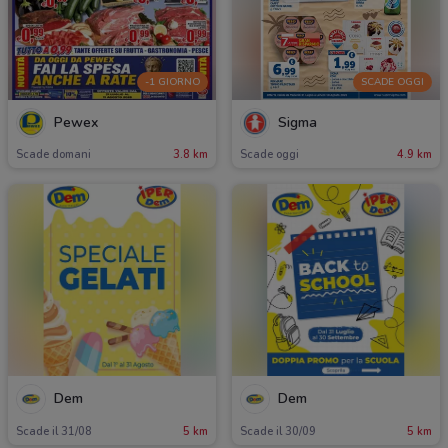
-1 GIORNO
SCADE OGGI
Pewex
Sigma
Scade domani
3.8 km
Scade oggi
4.9 km
Dem
Dem
Scade il 31/08
5 km
Scade il 30/09
5 km