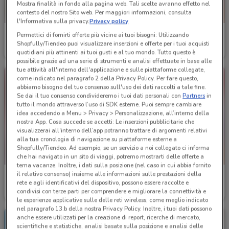
Mostra finalità in fondo alla pagina web. Tali scelte avranno effetto nel
contesto del nostro Sito web. Per maggiori informazioni, consulta
l'Informativa sulla privacy.
Privacy policy
Conad Superstore
Conad Superstore
Permettici di fornirti offerte più vicine ai tuoi bisogni: Utilizzando
Shopfully/Tiendeo puoi visualizzare inserzioni e offerte per i tuoi acquisti
Scade il 31/08
3.5 km
Scade il 30/09
3.5 km
quotidiani più attinenti ai tuoi gusti e al tuo mondo. Tutto questo è
possibile grazie ad una serie di strumenti e analisi effettuate in base alle
tue attività all'interno dell'applicazione e sulle piattaforme collegate,
come indicato nel paragrafo 2 della Privacy Policy. Per fare questo,
abbiamo bisogno del tuo consenso sull'uso dei dati raccolti a tale fine.
Se dai il tuo consenso condivideremo i tuoi dati personali con
Partners
in
tutto il mondo attraverso l’uso di SDK esterne. Puoi sempre cambiare
idea accedendo a Menu > Privacy > Personalizzazione, all’interno della
nostra App. Cosa succede se accetti: Le inserzioni pubblicitarie che
visualizzerai all'interno dell’app potranno trattare di argomenti relativi
alla tua cronologia di navigazione su piattaforme esterne a
Shopfully/Tiendeo. Ad esempio, se un servizio a noi collegato ci informa
che hai navigato in un sito di viaggi, potremo mostrarti delle offerte a
tema vacanze. Inoltre, i dati sulla posizione (nel caso in cui abbia fornito
il relativo consenso) insieme alle informazioni sulle prestazioni della
Spazio Conad
Conad
rete e agli identificativi del dispositivo, possono essere raccolte e
condivisi con terze parti per comprendere e migliorare la connettività e
Scade il 30/09
21.8 km
Scade il 30/09
1.2 km
le esperienze applicative sulle delle reti wireless, come meglio indicato
nel paragrafo 13.b della nostra Privacy Policy. Inoltre, i tuoi dati possono
anche essere utilizzati per la creazione di report, ricerche di mercato,
scientifiche e statistiche, analisi basate sulla posizione e analisi delle