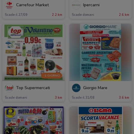
Carrefour Market
Ipercarni
Scade il 27/09
2.2 km
Scade domani
2.6 km
-1 GIORNO
Top Supermercati
Giorgio Mare
Scade domani
3 km
Scade il 31/08
3.6 km