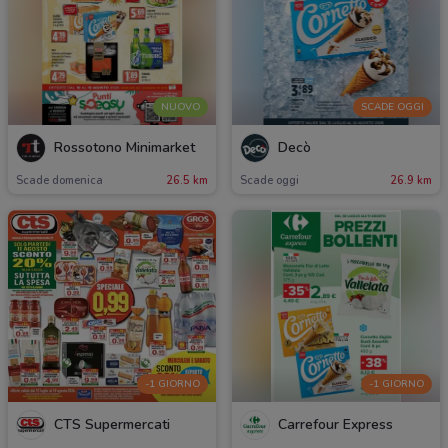
NUOVO
SCADE OGGI
Rossotono Minimarket
Decò
Scade domenica
26.5 km
Scade oggi
26.9 km
-1 GIORNO
-1 GIORNO
CTS Supermercati
Carrefour Express