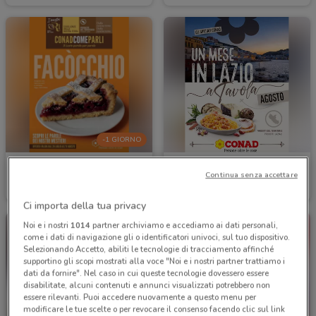
-1 GIORNO
Conad City
Conad
Continua senza accettare
Scade domani
20.6 km
Scade il 31/08
1.2 km
Ci importa della tua privacy
Noi e i nostri
1014
partner archiviamo e accediamo ai dati personali,
come i dati di navigazione gli o identificatori univoci, sul tuo dispositivo.
Selezionando Accetto, abiliti le tecnologie di tracciamento affinché
supportino gli scopi mostrati alla voce "Noi e i nostri partner trattiamo i
dati da fornire". Nel caso in cui queste tecnologie dovessero essere
disabilitate, alcuni contenuti e annunci visualizzati potrebbero non
essere rilevanti. Puoi accedere nuovamente a questo menu per
modificare le tue scelte o per revocare il consenso facendo clic sul link