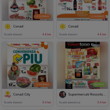
-1 GIORNO
-1 GIORNO
Conad
Conad
Scade domani
4.6 km
Scade domani
4.6 km
-1 GIORNO
NUOVO
Conad City
Supermercati Rossotono Easy
Scade domani
5.4 km
Scade domenica
5.4 km