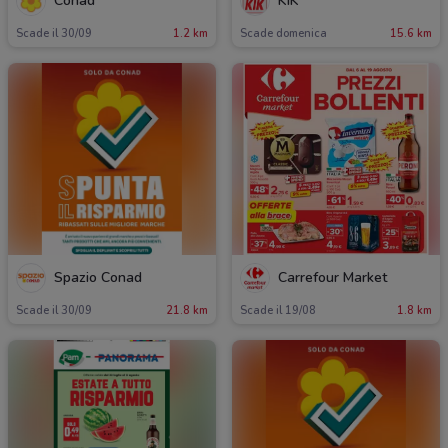
Conad
KiK
Scade il 30/09
1.2 km
Scade domenica
15.6 km
Spazio Conad
Carrefour Market
Scade il 30/09
21.8 km
Scade il 19/08
1.8 km