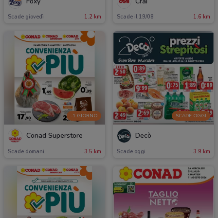
Foxy
Crai
Scade giovedì
1.2 km
Scade il 19/08
1.6 km
-1 GIORNO
SCADE OGGI
Conad Superstore
Decò
Scade domani
3.5 km
Scade oggi
3.9 km