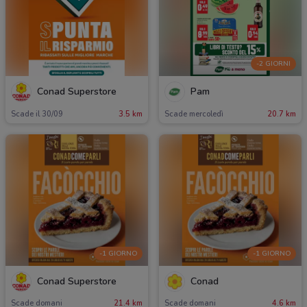
-2 GIORNI
Conad Superstore
Pam
Scade il 30/09
3.5 km
Scade mercoledì
20.7 km
-1 GIORNO
-1 GIORNO
Conad Superstore
Conad
Scade domani
21.4 km
Scade domani
4.6 km