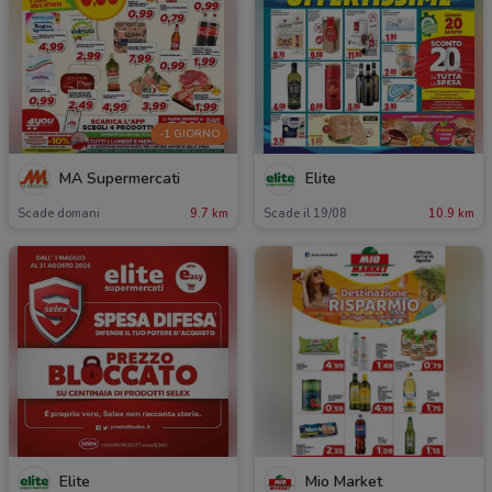
-1 GIORNO
MA Supermercati
Elite
Scade domani
9.7 km
Scade il 19/08
10.9 km
Elite
Mio Market