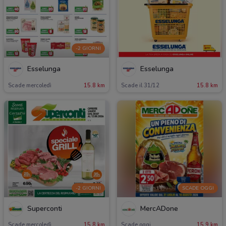
-2 GIORNI
Esselunga
Esselunga
Scade mercoledì
15.8 km
Scade il 31/12
15.8 km
-2 GIORNI
SCADE OGGI
Superconti
MercADone
Scade mercoledì
15.8 km
Scade oggi
15.9 km