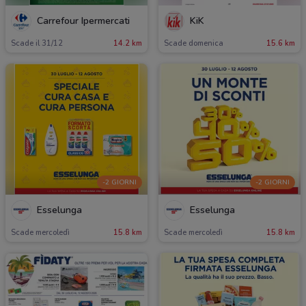
Carrefour Ipermercati
KiK
Scade il 31/12
14.2 km
Scade domenica
15.6 km
-2 GIORNI
-2 GIORNI
Esselunga
Esselunga
Scade mercoledì
15.8 km
Scade mercoledì
15.8 km