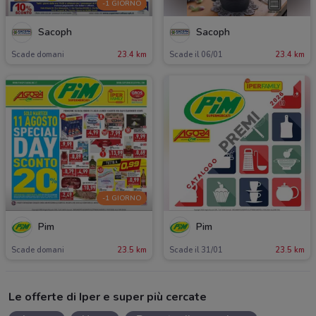
-1 GIORNO
Sacoph
Sacoph
Scade domani
23.4 km
Scade il 06/01
23.4 km
-1 GIORNO
Pim
Pim
Scade domani
23.5 km
Scade il 31/01
23.5 km
Le offerte di Iper e super più cercate