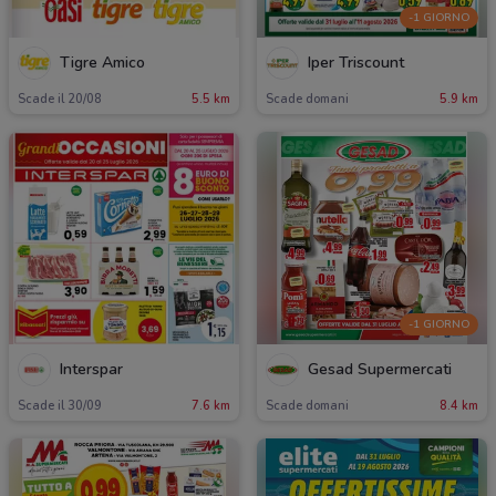
-1 GIORNO
Tigre Amico
Iper Triscount
Scade il 20/08
5.5 km
Scade domani
5.9 km
-1 GIORNO
Interspar
Gesad Supermercati
Scade il 30/09
7.6 km
Scade domani
8.4 km