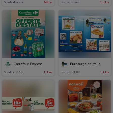
Scade domani
588 m
Scade domani
1.3 km
Carrefour Express
Eurosurgelati Italia
Scade il 31/08
1.3 km
Scade il 31/08
1.4 km