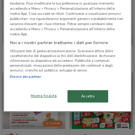
tendenze. Puoi modificare le tue preferenze in qualsiasi momento
accedendo a Menu > Privacy > Personalizzazione all'interno della
nostra App. Cosa succede se rifiuti: Continuerai a visualizzare annunci
pubblicitari, ma riguarderanno argomenti generici e probabilmente non
saranno rilevanti per i tuoi interessi. Potrai sempre cambiare idea
accedendo a Menu > Privacy > Personalizzazione all'interno della
nostra App.
-1 GIORNO
Noi e i nostri partner trattiamo i dati per fornire:
Utilizzare dati di geolocalizzazione precisi. Scansione attiva delle
Ferrarelle
Conad
caratteristiche del dispositivo ai fini dell’identificazione. Archiviare
informazioni su dispositivo e/o accedervi. Pubblicità e contenuti
Scade domenica
1.2 km
Scade domani
1.2 km
personalizzati, misurazione delle prestazioni dei contenuti e degli
annunci, ricerche sul pubblico, sviluppo di servizi.
Elenco dei partner
Mostra finalità
Accetto
-3 GIORNI