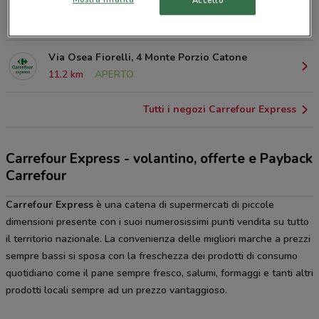
Accetto
Via Xxv Luglio, 7 Grottaferrata
7.2 km
APERTO
Via Osea Fiorelli, 4 Monte Porzio Catone
11.2 km
APERTO
Tutti i negozi Carrefour Express
Carrefour Express - volantino, offerte e Payback
Carrefour
Carrefour Express
è una catena di supermercati di piccole
dimensioni presente con i suoi numerosissimi punti vendita su tutto
il territorio nazionale. La convenienza delle migliori marche a prezzi
sempre bassi si sposa con la freschezza dei prodotti di consumo
quotidiano come il pane sempre fresco, salumi, formaggi e tanti altri
prodotti locali sempre ad un prezzo vantaggioso.