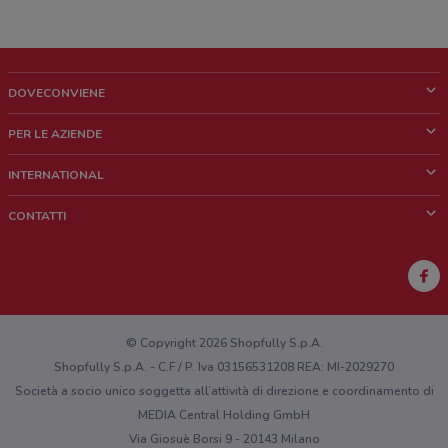
DOVECONVIENE
Cos'è DoveConviene
PER LE AZIENDE
Chi siamo
Cosa facciamo
INTERNATIONAL
News e media
Richieste commerciali e marketing
Brazil
CONTATTI
Lavora con noi
Mexico
Segnalazione punto vendita
France
Segnalazione Volantino
Australia
Hai un malfunzionamento sul web o sull'app?
New Zealand
© Copyright 2026 Shopfully S.p.A.
Shopfully S.p.A. - C.F / P. Iva 03156531208 REA: MI-2029270
Società a socio unico soggetta all’attività di direzione e coordinamento di
MEDIA Central Holding GmbH
Via Giosuè Borsi 9 - 20143 Milano