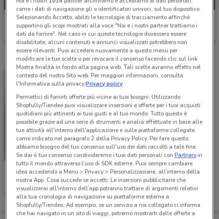
Noi e i nostri
1014
partner archiviamo e accediamo ai dati personali,
come i dati di navigazione gli o identificatori univoci, sul tuo dispositivo.
Selezionando Accetto, abiliti le tecnologie di tracciamento affinché
Carrefour Express
supportino gli scopi mostrati alla voce "Noi e i nostri partner trattiamo i
dati da fornire". Nel caso in cui queste tecnologie dovessero essere
Scade domani
1.3 km
disabilitate, alcuni contenuti e annunci visualizzati potrebbero non
essere rilevanti. Puoi accedere nuovamente a questo menu per
modificare le tue scelte o per revocare il consenso facendo clic sul link
Mostra finalità in fondo alla pagina web. Tali scelte avranno effetto nel
contesto del nostro Sito web. Per maggiori informazioni, consulta
l'Informativa sulla privacy.
Privacy policy
Permettici di fornirti offerte più vicine ai tuoi bisogni: Utilizzando
Shopfully/Tiendeo puoi visualizzare inserzioni e offerte per i tuoi acquisti
quotidiani più attinenti ai tuoi gusti e al tuo mondo. Tutto questo è
possibile grazie ad una serie di strumenti e analisi effettuate in base alle
tue attività all'interno dell'applicazione e sulle piattaforme collegate,
come indicato nel paragrafo 2 della Privacy Policy. Per fare questo,
abbiamo bisogno del tuo consenso sull'uso dei dati raccolti a tale fine.
Se dai il tuo consenso condivideremo i tuoi dati personali con
Partners
in
tutto il mondo attraverso l’uso di SDK esterne. Puoi sempre cambiare
Carrefour Express
idea accedendo a Menu > Privacy > Personalizzazione, all’interno della
nostra App. Cosa succede se accetti: Le inserzioni pubblicitarie che
Scade il 31/08
1.3 km
visualizzerai all'interno dell’app potranno trattare di argomenti relativi
alla tua cronologia di navigazione su piattaforme esterne a
Shopfully/Tiendeo. Ad esempio, se un servizio a noi collegato ci informa
che hai navigato in un sito di viaggi, potremo mostrarti delle offerte a