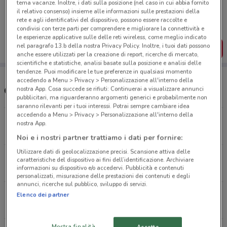
tema vacanze. Inoltre, i dati sulla posizione (nel caso in cui abbia fornito
Porta DoveConviene sempre con te!
il relativo consenso) insieme alle informazioni sulle prestazioni della
Puoi trovare le migliori offerte dei negozi vicino a te,
rete e agli identificativi del dispositivo, possono essere raccolte e
salvarle e creare la tua lista del risparmio, comodamente
condivisi con terze parti per comprendere e migliorare la connettività e
dal tuo cellulare.
le esperienze applicative sulle delle reti wireless, come meglio indicato
nel paragrafo 13.b della nostra Privacy Policy. Inoltre, i tuoi dati possono
SCARICA L’APP
anche essere utilizzati per la creazione di report, ricerche di mercato,
scientifiche e statistiche, analisi basate sulla posizione e analisi delle
tendenze. Puoi modificare le tue preferenze in qualsiasi momento
accedendo a Menu > Privacy > Personalizzazione all'interno della
nostra App. Cosa succede se rifiuti: Continuerai a visualizzare annunci
Orari e supermercati Carrefour Express
pubblicitari, ma riguarderanno argomenti generici e probabilmente non
saranno rilevanti per i tuoi interessi. Potrai sempre cambiare idea
accedendo a Menu > Privacy > Personalizzazione all'interno della
Via Vittorio Veneto, 12 Albano Laziale
nostra App.
1.3 km
APERTO
Noi e i nostri partner trattiamo i dati per fornire:
Utilizzare dati di geolocalizzazione precisi. Scansione attiva delle
Via Gioacchino Rossini 98 Albano Laziale
caratteristiche del dispositivo ai fini dell’identificazione. Archiviare
informazioni su dispositivo e/o accedervi. Pubblicità e contenuti
1.3 km
APERTO
personalizzati, misurazione delle prestazioni dei contenuti e degli
annunci, ricerche sul pubblico, sviluppo di servizi.
Piazzale Degli Eroi 4 Marino
Elenco dei partner
5.4 km
APERTO
Mostra finalità