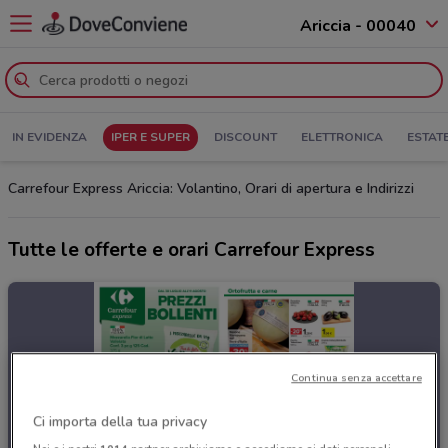
Ariccia - 00040
IN EVIDENZA
IPER E SUPER
DISCOUNT
ELETTRONICA
ESTAT
Carrefour Express Ariccia: Volantino, Orari di apertura e Indirizzi
Tutte le offerte e orari Carrefour Express
Continua senza accettare
Ci importa della tua privacy