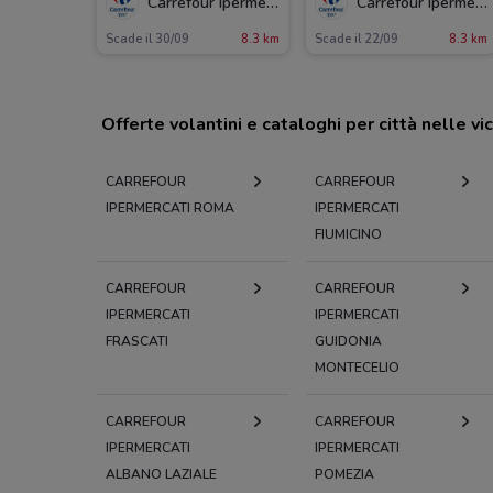
Carrefour Ipermercati
Carrefour Ipermercati
Scade il 30/09
8.3 km
Scade il 22/09
8.3 km
Offerte volantini e cataloghi per città nelle vi
CARREFOUR
CARREFOUR
IPERMERCATI ROMA
IPERMERCATI
FIUMICINO
CARREFOUR
CARREFOUR
IPERMERCATI
IPERMERCATI
FRASCATI
GUIDONIA
MONTECELIO
CARREFOUR
CARREFOUR
IPERMERCATI
IPERMERCATI
ALBANO LAZIALE
POMEZIA