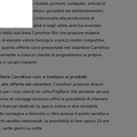
 detersivi Dash e Svelto, profumi, computer, articoli di
onia, cosmetici, farmaci, giocattoli ed elettrodomestici.
four è sempre più interessata alla produzione di
tti biologici di qualità e negli ultimi anni ha investito
 nella sua linea Carrefour Bio che propone materie
 di elevato valore biologico a prezzi molto competitivi.
 queste offerte sono presentate nel volantino Carrefour
ermette a ciascun cliente di programmare la propria
 e i propri risparmi.
fferte Carrefour non si limitano ai prodotti
 alle
offerte dei volantini
, Carrefour propone diversi
zi per i suoi clienti: la carta PayBack che assieme ad una
ione di vantaggi esclusivi offre la possibilità di ottenere
zi bancari dedicati, la spesa online in due modalità:
te consegna a domicilio e ritiro presso il punto vendita e,
nti vendita selezionati, la possibilità di fare spesa 24 ore
, sette giorni su sette.