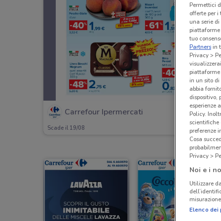
Permettici d
offerte per 
una serie di
piattaforme 
tuo consenso
Partners
in 
Privacy > Pe
visualizzera
piattaforme 
in un sito d
abbia fornit
dispositivo,
esperienze a
Carrefour Ipermercati
Policy. Inolt
scientifiche
Scade il 19/08
preferenze 
Cosa succede
probabilmen
Privacy > Pe
Noi e i no
Utilizzare da
dell’identif
misurazione 
Elenco dei 