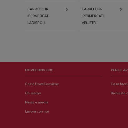
CARREFOUR
CARREFOUR
IPERMERCATI
IPERMERCATI
LADISPOLI
VELLETRI
DOVECONVIENE
PER LE A
Cos'è DoveConviene
Cosa facc
Chi siamo
Richieste 
News e media
Lavora con noi