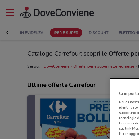
IN EVIDENZA
IPER E SUPER
DISCOUNT
ELETTRON
Catalogo Carrefour: scopri le Offerte pe
Sei qui:
DoveConviene
Offerte Iper e super nelle vicinanze
Ultime offerte Carrefour
Ci importa
Noi e i nostr
identificato
supportino g
tecnologie d
Puoi accede
sul link Mos
Per maggiori