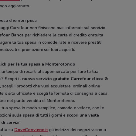
logo aggiornato.
pesa che non pesa
taggi Carrefour non finiscono mai: informati sul servizio
efour Banca
per richiedere la carta di credito gratuita
agare la tua spesa in comode rate e ricevere prestiti
nalizzati e promozioni sui tuoi acquisti.
lick per la tua spesa a Monterotondo
ai tempo di recarti al supermercato per fare la tua
a? Scopri
il nuovo servizio gratuito Carrefour clicca &
a
, scegli i prodotti che vuoi acquistare, ordinali online
te il sito ufficiale e scegli la formula di consegna a casa
ritiro nel punto vendita di Monterotondo.
a tua spesa in modo semplice, comodo e veloce, con le
zioni sulla spesa di tutti i giorni e scopri
una vasta
 di servizi!
ulta su
DoveConviene.it
gli indirizzi dei negozi vicino a