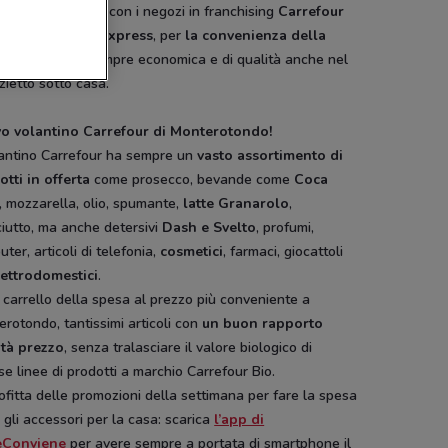
 in scala ridotta con i negozi in franchising
Carrefour
et e Carrefour Express
, per
la convenienza della
a alimentare
sempre economica e di qualità anche nel
ietto sotto casa.
o volantino Carrefour di Monterotondo!
olantino Carrefour ha sempre un
vasto assortimento di
tti in offerta
come prosecco, bevande come
Coca
, mozzarella, olio, spumante,
latte Granarolo
,
iutto, ma anche detersivi
Dash e Svelto
, profumi,
ter, articoli di telefonia,
cosmetici
, farmaci, giocattoli
lettrodomestici
.
o carrello della spesa al prezzo più conveniente a
rotondo, tantissimi articoli con
un buon rapporto
ità prezzo
, senza tralasciare il valore biologico di
se linee di prodotti a marchio Carrefour Bio.
fitta delle promozioni della settimana per fare la spesa
 gli accessori per la casa: scarica
l’app di
eConviene
per avere sempre a portata di smartphone il