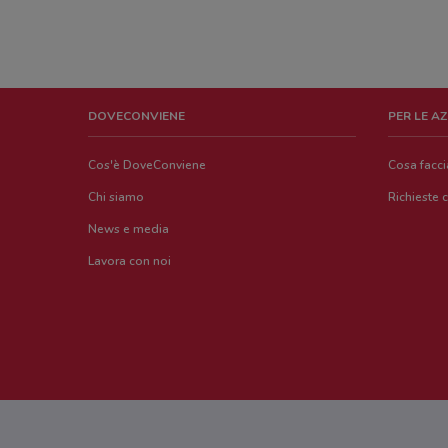
DOVECONVIENE
PER LE A
Cos'è DoveConviene
Cosa facc
Chi siamo
Richieste 
News e media
Lavora con noi