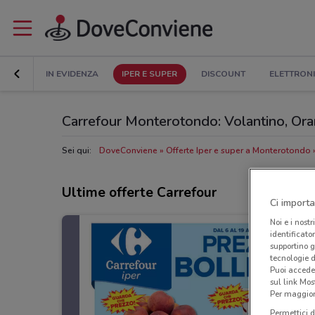
IN EVIDENZA
IPER E SUPER
DISCOUNT
ELETTRON
Carrefour Monterotondo: Volantino, Orari 
Sei qui:
DoveConviene
Offerte Iper e super a Monterotondo
Ultime offerte Carrefour
Ci importa
Noi e i nostr
identificato
supportino g
tecnologie d
Puoi accede
sul link Mos
Per maggiori
Permettici d