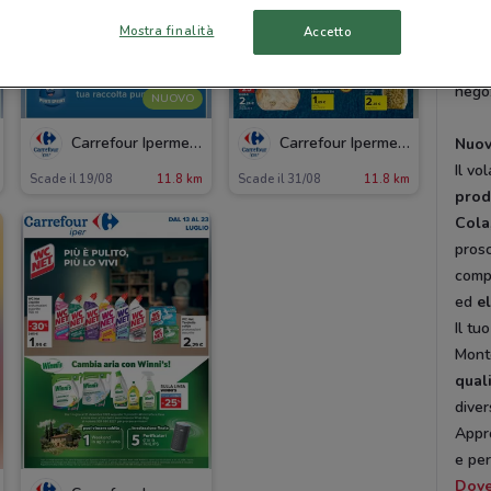
anche
Mostra finalità
Accetto
Mark
spes
negoz
NUOVO
Carrefour Ipermercati
Carrefour Ipermercati
Nuov
Il v
Scade il 19/08
11.8 km
Scade il 31/08
11.8 km
prodo
Cola
prosc
compu
ed
e
Il tu
Monte
qual
diver
Appro
e per
Dov