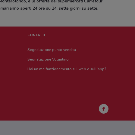
Monterotondo, e le offerte dei supermercati Carrefour
imarranno aperti 24 ore su 24, sette giorni su sette.
CONTATTI
Segnalazione punto vendita
Segnalazione Volantino
Hai un malfunzionamento sul web o sull'app?