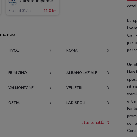
Carrefour Ipermercati
cata
Scade il 31/12
11.8 km
La s
I van
cinanze
Carr
per p
perso
TIVOLI
ROMA
Un c
Non h
FIUMICINO
ALBANO LAZIALE
spes
ritir
VALMONTONE
VELLETRI
trami
o il 
OSTIA
LADISPOLI
Fai l
promo
Tutte le città
serie
Cons