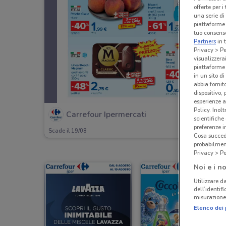
offerte per 
una serie di
piattaforme 
tuo consenso
Partners
in 
Privacy > Pe
visualizzera
piattaforme 
in un sito d
abbia fornit
dispositivo,
esperienze a
Policy. Inolt
Carrefour Ipermercati
scientifiche
preferenze 
Scade il 19/08
Cosa succede
probabilmen
Privacy > Pe
Noi e i no
Utilizzare da
dell’identif
misurazione 
Elenco dei 