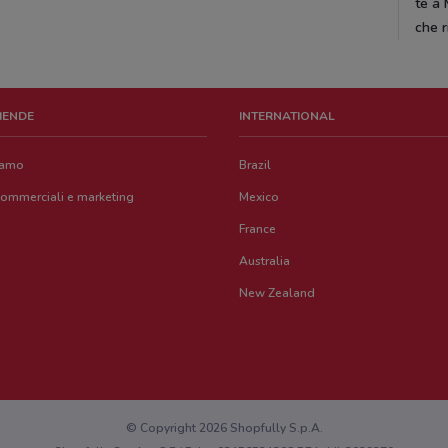
te a 
che r
ZIENDE
INTERNATIONAL
iamo
Brazil
commerciali e marketing
Mexico
France
Australia
New Zealand
© Copyright 2026 Shopfully S.p.A.