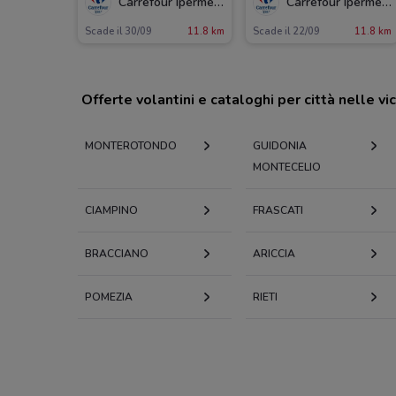
Carrefour Ipermercati
Carrefour Ipermercati
Scade il 30/09
11.8 km
Scade il 22/09
11.8 km
Offerte volantini e cataloghi per città nelle vi
MONTEROTONDO
GUIDONIA
MONTECELIO
CIAMPINO
FRASCATI
BRACCIANO
ARICCIA
POMEZIA
RIETI