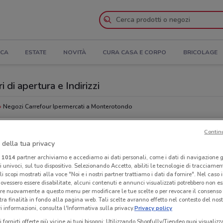
ICA
ESTATE
NOVITÀ
CURA CASA E CORPO
BRICOLAGE
di apertura e Indirizzi
Negozi Carrefour Ipermercati a Monterotondo
Contin
Ora
 della tua privacy
i
1014
partner archiviamo e accediamo ai dati personali, come i dati di navigazione g
ri univoci, sul tuo dispositivo. Selezionando Accetto, abiliti le tecnologie di tracciame
li scopi mostrati alla voce "Noi e i nostri partner trattiamo i dati da fornire". Nel caso 
ovessero essere disabilitate, alcuni contenuti e annunci visualizzati potrebbero non ess
re nuovamente a questo menu per modificare le tue scelte o per revocare il consenso
tra finalità in fondo alla pagina web. Tali scelte avranno effetto nel contesto del nost
 informazioni, consulta l'Informativa sulla privacy.
Privacy policy
i fornirti offerte più vicine ai tuoi bisogni: Utilizzando Shopfully/Tiendeo puoi visualizz