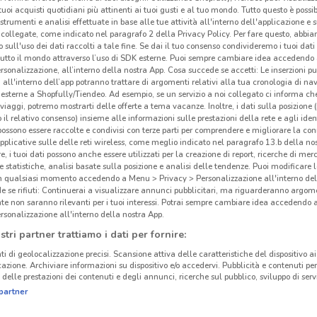
i tuoi acquisti quotidiani più attinenti ai tuoi gusti e al tuo mondo. Tutto questo è possi
 strumenti e analisi effettuate in base alle tue attività all'interno dell'applicazione e 
collegate, come indicato nel paragrafo 2 della Privacy Policy. Per fare questo, abbi
 sull'uso dei dati raccolti a tale fine. Se dai il tuo consenso condivideremo i tuoi dati
tutto il mondo attraverso l’uso di SDK esterne. Puoi sempre cambiare idea accedend
rsonalizzazione, all’interno della nostra App. Cosa succede se accetti: Le inserzioni pu
i all'interno dell’app potranno trattare di argomenti relativi alla tua cronologia di na
esterne a Shopfully/Tiendeo. Ad esempio, se un servizio a noi collegato ci informa ch
i viaggi, potremo mostrarti delle offerte a tema vacanze. Inoltre, i dati sulla posizione 
Gli
o il relativo consenso) insieme alle informazioni sulle prestazioni della rete e agli ident
 possono essere raccolte e condivisi con terze parti per comprendere e migliorare la conn
neg
pplicative sulle delle reti wireless, come meglio indicato nel paragrafo 13.b della no
re, i tuoi dati possono anche essere utilizzati per la creazione di report, ricerche di mer
 e statistiche, analisi basate sulla posizione e analisi delle tendenze. Puoi modificare l
Carre
in qualsiasi momento accedendo a Menu > Privacy > Personalizzazione all'interno del
11.8 km
dell
 se rifiuti: Continuerai a visualizzare annunci pubblicitari, ma riguarderanno argome
te non saranno rilevanti per i tuoi interessi. Potrai sempre cambiare idea accedendo
L.SC
rsonalizzazione all'interno della nostra App.
apert
stri partner trattiamo i dati per fornire:
prodo
ti di geolocalizzazione precisi. Scansione attiva delle caratteristiche del dispositivo ai 
Carr
icazione. Archiviare informazioni su dispositivo e/o accedervi. Pubblicità e contenuti per
oltre
delle prestazioni dei contenuti e degli annunci, ricerche sul pubblico, sviluppo di servi
Mont
partner
vant