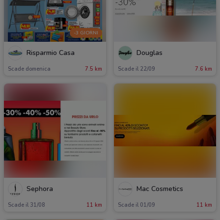
-3 GIORNI
Risparmio Casa
Douglas
Scade domenica
7.5 km
Scade il 22/09
7.6 km
Sephora
Mac Cosmetics
Scade il 31/08
11 km
Scade il 01/09
11 km