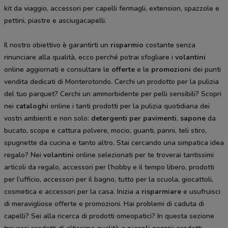
kit da viaggio, accessori per capelli fermagli, extension, spazzole e
pettini, piastre e asciugacapelli.
Il nostro obiettivo è garantirti un
risparmio
costante senza
rinunciare alla qualità, ecco perché potrai sfogliare i
volantini
online aggiornati e consultare le
offerte
e le
promozioni
dei punti
vendita dedicati di Monterotondo. Cerchi un prodotto per la pulizia
del tuo parquet? Cerchi un ammorbidente per pelli sensibili? Scopri
nei
cataloghi
online i tanti prodotti per la pulizia quotidiana dei
vostri ambienti e non solo:
detergenti per pavimenti
,
sapone
da
bucato, scope e cattura polvere, mocio, guanti, panni, teli stiro,
spugnette da cucina e tanto altro. Stai cercando una simpatica idea
regalo? Nei
volantini
online selezionati per te troverai tantissimi
articoli da regalo, accessori per l’hobby e il tempo libero, prodotti
per l’ufficio, accessori per il bagno, tutto per la scuola, giocattoli,
cosmetica e accessori per la casa. Inizia a
risparmiare
e usufruisci
di meravigliose offerte e promozioni. Hai problemi di caduta di
capelli? Sei alla ricerca di prodotti omeopatici? In questa sezione