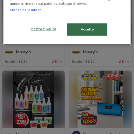
annunci, ricerche sul pubblico, sviluppo di servizi.
Elenco dei partner
Mostra finalità
Accetto
Maury's
Maury's
Scade il 31/12
2.8 km
Scade il 31/12
2.8 km