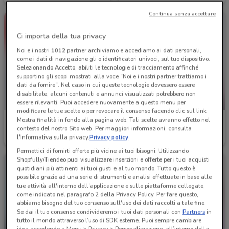
Continua senza accettare
Ci importa della tua privacy
Noi e i nostri
1012
partner archiviamo e accediamo ai dati personali,
come i dati di navigazione gli o identificatori univoci, sul tuo dispositivo.
Selezionando Accetto, abiliti le tecnologie di tracciamento affinché
supportino gli scopi mostrati alla voce "Noi e i nostri partner trattiamo i
dati da fornire". Nel caso in cui queste tecnologie dovessero essere
disabilitate, alcuni contenuti e annunci visualizzati potrebbero non
-5 GIORNI
essere rilevanti. Puoi accedere nuovamente a questo menu per
modificare le tue scelte o per revocare il consenso facendo clic sul link
Mostra finalità in fondo alla pagina web. Tali scelte avranno effetto nel
Acqua & Sapone
Acqua & Sapone
contesto del nostro Sito web. Per maggiori informazioni, consulta
l'Informativa sulla privacy.
Privacy policy
Scade il 15/08
2.5 km
Scade martedì
2.5 km
Permettici di fornirti offerte più vicine ai tuoi bisogni: Utilizzando
Shopfully/Tiendeo puoi visualizzare inserzioni e offerte per i tuoi acquisti
quotidiani più attinenti ai tuoi gusti e al tuo mondo. Tutto questo è
possibile grazie ad una serie di strumenti e analisi effettuate in base alle
tue attività all'interno dell'applicazione e sulle piattaforme collegate,
come indicato nel paragrafo 2 della Privacy Policy. Per fare questo,
abbiamo bisogno del tuo consenso sull'uso dei dati raccolti a tale fine.
Se dai il tuo consenso condivideremo i tuoi dati personali con
Partners
in
tutto il mondo attraverso l’uso di SDK esterne. Puoi sempre cambiare