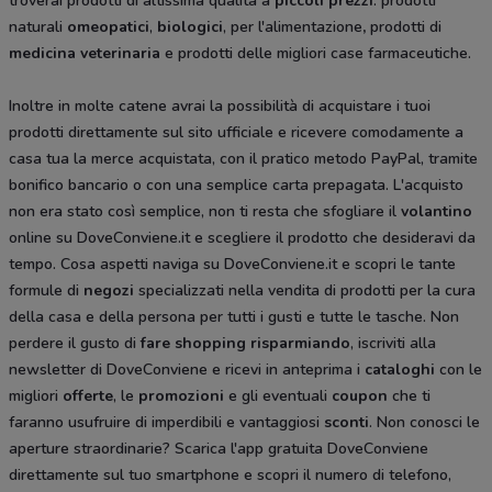
troverai prodotti di altissima qualità a
piccoli prezzi
: prodotti
naturali
omeopatici
,
biologici
, per l'alimentazione
,
prodotti di
medicina veterinaria
e prodotti delle migliori case farmaceutiche.
Inoltre in molte catene avrai la possibilità di acquistare i tuoi
prodotti direttamente sul sito ufficiale e ricevere comodamente a
casa tua la merce acquistata, con il pratico metodo PayPal, tramite
bonifico bancario o con una semplice carta prepagata. L'acquisto
non era stato così semplice, non ti resta che sfogliare il
volantino
online su DoveConviene.it e scegliere il prodotto che desideravi da
tempo. Cosa aspetti naviga su DoveConviene.it e scopri le tante
formule di
negozi
specializzati nella vendita di prodotti per la cura
della casa e della persona per tutti i gusti e tutte le tasche. Non
perdere il gusto di
fare shopping risparmiando
, iscriviti alla
newsletter di DoveConviene e ricevi in anteprima i
cataloghi
con le
migliori
offerte
, le
promozioni
e gli eventuali
coupon
che ti
faranno usufruire di imperdibili e vantaggiosi
sconti
. Non conosci le
aperture straordinarie? Scarica l'app gratuita DoveConviene
direttamente sul tuo smartphone e scopri il numero di telefono,