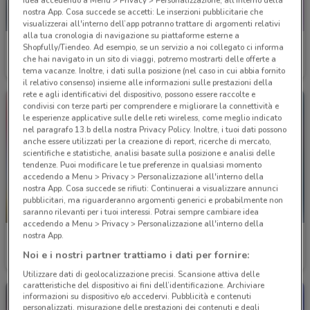
idea accedendo a Menu > Privacy > Personalizzazione, all’interno della
nostra App. Cosa succede se accetti: Le inserzioni pubblicitarie che
visualizzerai all'interno dell’app potranno trattare di argomenti relativi
alla tua cronologia di navigazione su piattaforme esterne a
Acqua & Sapone
Maury's
Shopfully/Tiendeo. Ad esempio, se un servizio a noi collegato ci informa
che hai navigato in un sito di viaggi, potremo mostrarti delle offerte a
Scade il 31/01
2.5 km
Scade il 14/08
2.8 km
tema vacanze. Inoltre, i dati sulla posizione (nel caso in cui abbia fornito
il relativo consenso) insieme alle informazioni sulle prestazioni della
rete e agli identificativi del dispositivo, possono essere raccolte e
condivisi con terze parti per comprendere e migliorare la connettività e
le esperienze applicative sulle delle reti wireless, come meglio indicato
nel paragrafo 13.b della nostra Privacy Policy. Inoltre, i tuoi dati possono
anche essere utilizzati per la creazione di report, ricerche di mercato,
scientifiche e statistiche, analisi basate sulla posizione e analisi delle
tendenze. Puoi modificare le tue preferenze in qualsiasi momento
accedendo a Menu > Privacy > Personalizzazione all'interno della
nostra App. Cosa succede se rifiuti: Continuerai a visualizzare annunci
pubblicitari, ma riguarderanno argomenti generici e probabilmente non
-2 GIORNI
saranno rilevanti per i tuoi interessi. Potrai sempre cambiare idea
accedendo a Menu > Privacy > Personalizzazione all'interno della
nostra App.
Maury's
Maury's
Noi e i nostri partner trattiamo i dati per fornire:
Scade sabato
2.8 km
Scade il 31/12
2.8 km
Utilizzare dati di geolocalizzazione precisi. Scansione attiva delle
caratteristiche del dispositivo ai fini dell’identificazione. Archiviare
informazioni su dispositivo e/o accedervi. Pubblicità e contenuti
personalizzati, misurazione delle prestazioni dei contenuti e degli