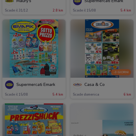
Maury's
Supermercati Emark
Scade il 31/12
2.8 km
Scade il 15/08
5.4 km
-3 GIORNI
Supermercati Emark
Casa & Co
Scade il 15/08
5.4 km
Scade domenica
6 km