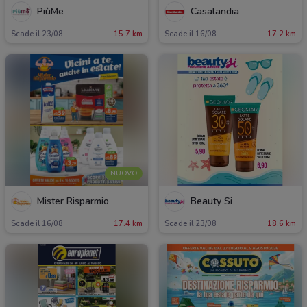
PiùMe
Casalandia
Scade il 23/08
15.7 km
Scade il 16/08
17.2 km
NUOVO
Mister Risparmio
Beauty Si
Scade il 16/08
17.4 km
Scade il 23/08
18.6 km