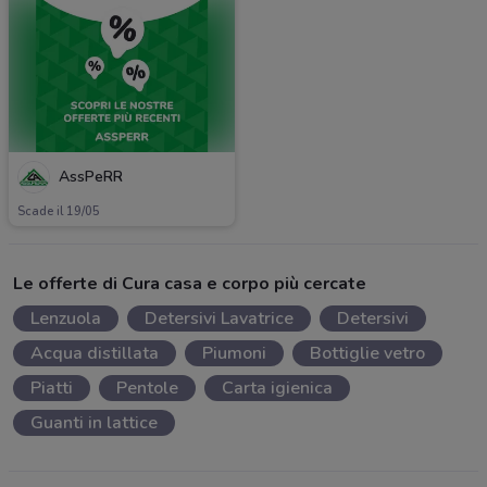
AssPeRR
Scade il 19/05
Le offerte di Cura casa e corpo più cercate
Lenzuola
Detersivi Lavatrice
Detersivi
Acqua distillata
Piumoni
Bottiglie vetro
Piatti
Pentole
Carta igienica
Guanti in lattice