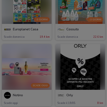
-3 GIORNI
-3 GIORNI
Europlanet Casa
Cossuto
Scade domenica
19.4 km
Scade domenica
22.6 km
SCADE OGGI
Notino
Orly
Scade oggi
Scade il 19/05
8 km