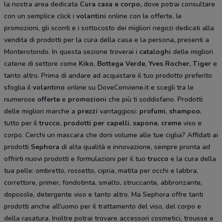
la nostra area dedicata
Cura casa e corpo
,
dove potrai consultare
con un semplice click i
volantini
online con le offerte, le
promozioni, gli sconti e i sottocosto dei migliori negozi dedicati alla
vendita di prodotti per la cura della casa e la persona
,
presenti a
Monterotondo. In questa sezione troverai i
cataloghi
delle migliori
catene di settore come
Kiko
,
Bottega Verde
,
Yves Rocher,
Tiger
e
tanto altro. Prima di andare ad acquistare il tuo prodotto preferito
sfoglia il
volantino
online su DoveConviene.it e scegli tra le
numerose
offerte
e
promozioni
che più ti soddisfano. Prodotti
delle migliori marche a
prezzi
vantaggiosi:
profumi
,
shampoo
,
tutto per il
trucco
,
prodotti per capelli
,
sapone
,
creme
viso e
corpo. Cerchi un mascara che doni volume alle tue ciglia? Affidati ai
prodotti
Sephora
di alta qualità e innovazione, sempre pronta ad
offrirti nuovi prodotti e formulazioni per il tuo
trucco
e la cura della
tua pelle: ombretto, rossetto, cipria, matita per occhi e labbra,
correttore, primer, fondotinta, smalto, struccante, abbronzante,
doposole, detergente viso e tanto altro. Ma
Sephora offre tanti
prodotti anche all'uomo per il trattamento del viso, del corpo e
della rasatura. Inoltre potrai trovare accessori cosmetici, trousse e