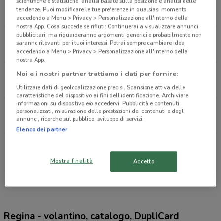
Via Nomentana Km, 25.700 Monterotondo
scientifiche e statistiche, analisi basate sulla posizione e analisi delle
tendenze. Puoi modificare le tue preferenze in qualsiasi momento
698 m
APERTO
accedendo a Menu > Privacy > Personalizzazione all'interno della
nostra App. Cosa succede se rifiuti: Continuerai a visualizzare annunci
pubblicitari, ma riguarderanno argomenti generici e probabilmente non
Via Salaria, 199 Monterotondo
saranno rilevanti per i tuoi interessi. Potrai sempre cambiare idea
2.5 km
APERTO
accedendo a Menu > Privacy > Personalizzazione all'interno della
nostra App.
Via Della Rimessa, 5 Mentana
Noi e i nostri partner trattiamo i dati per fornire:
2.6 km
APERTO
Utilizzare dati di geolocalizzazione precisi. Scansione attiva delle
caratteristiche del dispositivo ai fini dell’identificazione. Archiviare
informazioni su dispositivo e/o accedervi. Pubblicità e contenuti
Via Nomentana 331 Fonte Nuova
personalizzati, misurazione delle prestazioni dei contenuti e degli
annunci, ricerche sul pubblico, sviluppo di servizi.
5.7 km
APERTO
Elenco dei partner
Via Delle Molette, 243 Fonte Nuova
6.7 km
APERTO
Mostra finalità
Accetto
Tutti i negozi Regina
Regina - volantino, catalogo, DupliCard