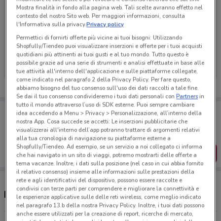
Mostra finalità in fondo alla pagina web. Tali scelte avranno effetto nel
contesto del nostro Sito web. Per maggiori informazioni, consulta
l'Informativa sulla privacy.
Privacy policy
Permettici di fornirti offerte più vicine ai tuoi bisogni: Utilizzando
Ci dispiace, al momento non abbiamo pubblicato
Shopfully/Tiendeo puoi visualizzare inserzioni e offerte per i tuoi acquisti
volantini nella tua zona. Riprova più tardi.
quotidiani più attinenti ai tuoi gusti e al tuo mondo. Tutto questo è
possibile grazie ad una serie di strumenti e analisi effettuate in base alle
tue attività all'interno dell'applicazione e sulle piattaforme collegate,
come indicato nel paragrafo 2 della Privacy Policy. Per fare questo,
abbiamo bisogno del tuo consenso sull'uso dei dati raccolti a tale fine.
Se dai il tuo consenso condivideremo i tuoi dati personali con
Partners
in
tutto il mondo attraverso l’uso di SDK esterne. Puoi sempre cambiare
Porta DoveConviene sempre con te!
idea accedendo a Menu > Privacy > Personalizzazione, all’interno della
Puoi trovare le migliori offerte dei negozi vicino a te,
nostra App. Cosa succede se accetti: Le inserzioni pubblicitarie che
salvarle e creare la tua lista del risparmio, comodamente
visualizzerai all'interno dell’app potranno trattare di argomenti relativi
dal tuo cellulare.
alla tua cronologia di navigazione su piattaforme esterne a
Shopfully/Tiendeo. Ad esempio, se un servizio a noi collegato ci informa
SCARICA L’APP
che hai navigato in un sito di viaggi, potremo mostrarti delle offerte a
tema vacanze. Inoltre, i dati sulla posizione (nel caso in cui abbia fornito
il relativo consenso) insieme alle informazioni sulle prestazioni della
rete e agli identificativi del dispositivo, possono essere raccolte e
condivisi con terze parti per comprendere e migliorare la connettività e
Regina supermercati e orari
le esperienze applicative sulle delle reti wireless, come meglio indicato
nel paragrafo 13.b della nostra Privacy Policy. Inoltre, i tuoi dati possono
anche essere utilizzati per la creazione di report, ricerche di mercato,