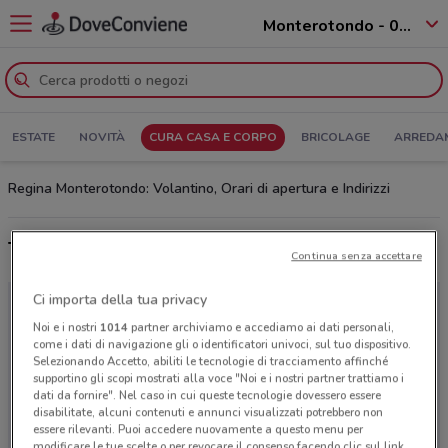
Monterotondo - 00015
ESTATE
NOVITÀ
CURA CASA E CORPO
BRICOLAGE
ARREDA
Regina Monterotondo: Volantino, Orari di apertura e Indirizzi
Tutte le offerte del catalogo Regina
Continua senza accettare
Ci importa della tua privacy
Noi e i nostri
1014
partner archiviamo e accediamo ai dati personali,
come i dati di navigazione gli o identificatori univoci, sul tuo dispositivo.
Selezionando Accetto, abiliti le tecnologie di tracciamento affinché
supportino gli scopi mostrati alla voce "Noi e i nostri partner trattiamo i
dati da fornire". Nel caso in cui queste tecnologie dovessero essere
disabilitate, alcuni contenuti e annunci visualizzati potrebbero non
essere rilevanti. Puoi accedere nuovamente a questo menu per
modificare le tue scelte o per revocare il consenso facendo clic sul link