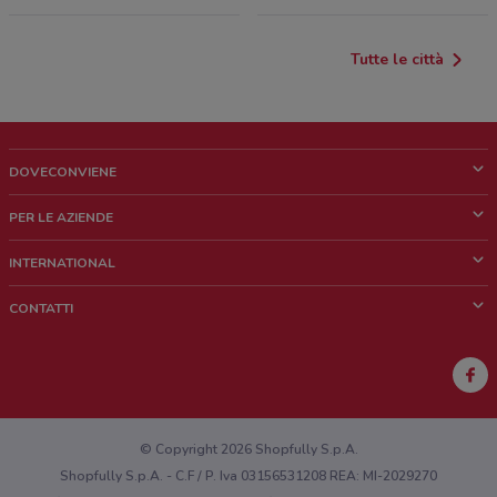
Tutte le città
DOVECONVIENE
Cos'è DoveConviene
PER LE AZIENDE
Chi siamo
Cosa facciamo
INTERNATIONAL
News e media
Richieste commerciali e marketing
Brazil
CONTATTI
Lavora con noi
Mexico
Segnalazione punto vendita
France
Segnalazione Volantino
Australia
Hai un malfunzionamento sul web o sull'app?
New Zealand
© Copyright 2026 Shopfully S.p.A.
Shopfully S.p.A. - C.F / P. Iva 03156531208 REA: MI-2029270