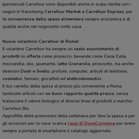
ipermercati Carrefour sono disponibili anche in scala ridotta con i
negozi in franchising
Carrefour Market e Carrefour Express
, per
la convenienza della spesa alimentare
sempre economica e di
qualità anche nel negozietto sotto casa.
Nuovo volantino Carrefour di Roma!
Il volantino Carrefour ha sempre un
vasto assortimento di
prodotti in offerta
come prosecco, bevande come
Coca Cola
,
mozzarella, olio, spumante,
latte Granarolo
, prosciutto, ma anche
detersivi
Dash e Svelto
, profumi, computer, articoli di telefonia,
cosmetici
, farmaci, giocattoli ed
elettrodomestici
.
Il tuo carrello della spesa al prezzo più conveniente a Roma,
tantissimi articoli con
un buon rapporto qualità prezzo
, senza
tralasciare il valore biologico di diverse linee di prodotti a marchio
Carrefour Bio.
Approfitta delle promozioni della settimana per fare la spesa e per
gli accessori per la casa: scarica
l’app di DoveConviene
per avere
sempre a portata di smartphone il catalogo aggiornato.