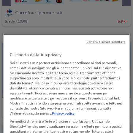
Carrefour Ipermercati
Scade il 19/08
5.9 km
Continua senza accettare
Ci importa della tua privacy
Noi e i nostri
1012
partner archiviamo e accediamo ai dati personali,
come i dati di navigazione gli o identificatori univoci, sul tuo dispositivo.
Selezionando Accetto, abiliti le tecnologie di tracciamento affinché
supportino gli scopi mostrati alla voce "Noi e i nostri partner trattiamo i
dati da fornire". Nel caso in cui queste tecnologie dovessero essere
disabilitate, alcuni contenuti e annunci visualizzati potrebbero non
NUOVO
essere rilevanti. Puoi accedere nuovamente a questo menu per
modificare le tue scelte o per revocare il consenso facendo clic sul link
Mostra finalità in fondo alla pagina web. Tali scelte avranno effetto nel
Carrefour Ipermercati
Carrefour Ipermercati
contesto del nostro Sito web. Per maggiori informazioni, consulta
l'Informativa sulla privacy.
Privacy policy
Scade il 19/08
5.9 km
Scade il 30/09
5.9 km
Permettici di fornirti offerte più vicine ai tuoi bisogni: Utilizzando
Shopfully/Tiendeo puoi visualizzare inserzioni e offerte per i tuoi acquisti
quotidiani più attinenti ai tuoi gusti e al tuo mondo. Tutto questo è