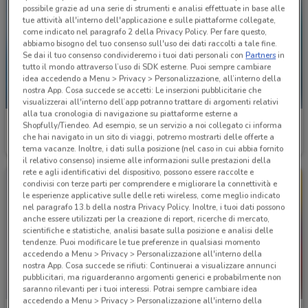
possibile grazie ad una serie di strumenti e analisi effettuate in base alle
tue attività all'interno dell'applicazione e sulle piattaforme collegate,
come indicato nel paragrafo 2 della Privacy Policy. Per fare questo,
abbiamo bisogno del tuo consenso sull'uso dei dati raccolti a tale fine.
Se dai il tuo consenso condivideremo i tuoi dati personali con
Partners
in
tutto il mondo attraverso l’uso di SDK esterne. Puoi sempre cambiare
idea accedendo a Menu > Privacy > Personalizzazione, all’interno della
nostra App. Cosa succede se accetti: Le inserzioni pubblicitarie che
NUOVO
visualizzerai all'interno dell’app potranno trattare di argomenti relativi
alla tua cronologia di navigazione su piattaforme esterne a
Carrefour Ipermercati
Carrefour Ipermercati
Shopfully/Tiendeo. Ad esempio, se un servizio a noi collegato ci informa
che hai navigato in un sito di viaggi, potremo mostrarti delle offerte a
Scade il 19/08
5.9 km
Scade il 31/08
5.9 km
tema vacanze. Inoltre, i dati sulla posizione (nel caso in cui abbia fornito
il relativo consenso) insieme alle informazioni sulle prestazioni della
rete e agli identificativi del dispositivo, possono essere raccolte e
condivisi con terze parti per comprendere e migliorare la connettività e
le esperienze applicative sulle delle reti wireless, come meglio indicato
nel paragrafo 13.b della nostra Privacy Policy. Inoltre, i tuoi dati possono
anche essere utilizzati per la creazione di report, ricerche di mercato,
scientifiche e statistiche, analisi basate sulla posizione e analisi delle
tendenze. Puoi modificare le tue preferenze in qualsiasi momento
accedendo a Menu > Privacy > Personalizzazione all'interno della
nostra App. Cosa succede se rifiuti: Continuerai a visualizzare annunci
pubblicitari, ma riguarderanno argomenti generici e probabilmente non
saranno rilevanti per i tuoi interessi. Potrai sempre cambiare idea
accedendo a Menu > Privacy > Personalizzazione all'interno della