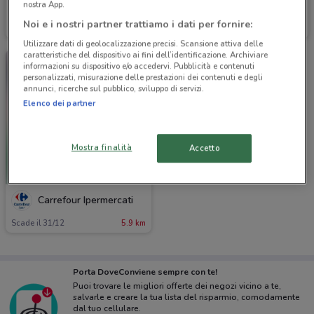
nostra App.
Carrefour Ipermercati
Carrefour Ipermercati
Noi e i nostri partner trattiamo i dati per fornire:
Scade il 30/09
5.9 km
Scade il 22/09
5.9 km
Utilizzare dati di geolocalizzazione precisi. Scansione attiva delle
caratteristiche del dispositivo ai fini dell’identificazione. Archiviare
informazioni su dispositivo e/o accedervi. Pubblicità e contenuti
personalizzati, misurazione delle prestazioni dei contenuti e degli
annunci, ricerche sul pubblico, sviluppo di servizi.
Elenco dei partner
Mostra finalità
Accetto
Carrefour Ipermercati
Scade il 31/12
5.9 km
Porta DoveConviene sempre con te!
Puoi trovare le migliori offerte dei negozi vicino a te,
salvarle e creare la tua lista del risparmio, comodamente
dal tuo cellulare.