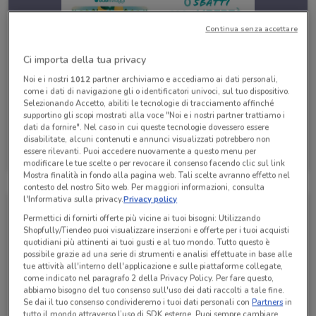
Continua senza accettare
Ci importa della tua privacy
Noi e i nostri
1012
partner archiviamo e accediamo ai dati personali,
come i dati di navigazione gli o identificatori univoci, sul tuo dispositivo.
Selezionando Accetto, abiliti le tecnologie di tracciamento affinché
supportino gli scopi mostrati alla voce "Noi e i nostri partner trattiamo i
dati da fornire". Nel caso in cui queste tecnologie dovessero essere
disabilitate, alcuni contenuti e annunci visualizzati potrebbero non
Eden Viaggi
essere rilevanti. Puoi accedere nuovamente a questo menu per
Scade il 30/04
530 m
modificare le tue scelte o per revocare il consenso facendo clic sul link
Mostra finalità in fondo alla pagina web. Tali scelte avranno effetto nel
contesto del nostro Sito web. Per maggiori informazioni, consulta
l'Informativa sulla privacy.
Privacy policy
Permettici di fornirti offerte più vicine ai tuoi bisogni: Utilizzando
Shopfully/Tiendeo puoi visualizzare inserzioni e offerte per i tuoi acquisti
quotidiani più attinenti ai tuoi gusti e al tuo mondo. Tutto questo è
possibile grazie ad una serie di strumenti e analisi effettuate in base alle
tue attività all'interno dell'applicazione e sulle piattaforme collegate,
come indicato nel paragrafo 2 della Privacy Policy. Per fare questo,
abbiamo bisogno del tuo consenso sull'uso dei dati raccolti a tale fine.
Se dai il tuo consenso condivideremo i tuoi dati personali con
Partners
in
tutto il mondo attraverso l’uso di SDK esterne. Puoi sempre cambiare