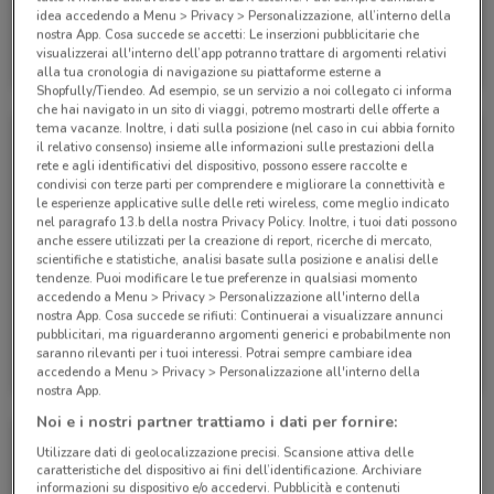
idea accedendo a Menu > Privacy > Personalizzazione, all’interno della
nostra App. Cosa succede se accetti: Le inserzioni pubblicitarie che
Eden Viaggi
Eden Viaggi
visualizzerai all'interno dell’app potranno trattare di argomenti relativi
alla tua cronologia di navigazione su piattaforme esterne a
Scade il 30/04
530 m
Scade il 30/04
530 m
Shopfully/Tiendeo. Ad esempio, se un servizio a noi collegato ci informa
che hai navigato in un sito di viaggi, potremo mostrarti delle offerte a
tema vacanze. Inoltre, i dati sulla posizione (nel caso in cui abbia fornito
il relativo consenso) insieme alle informazioni sulle prestazioni della
rete e agli identificativi del dispositivo, possono essere raccolte e
condivisi con terze parti per comprendere e migliorare la connettività e
le esperienze applicative sulle delle reti wireless, come meglio indicato
nel paragrafo 13.b della nostra Privacy Policy. Inoltre, i tuoi dati possono
anche essere utilizzati per la creazione di report, ricerche di mercato,
scientifiche e statistiche, analisi basate sulla posizione e analisi delle
tendenze. Puoi modificare le tue preferenze in qualsiasi momento
accedendo a Menu > Privacy > Personalizzazione all'interno della
nostra App. Cosa succede se rifiuti: Continuerai a visualizzare annunci
pubblicitari, ma riguarderanno argomenti generici e probabilmente non
Eden Viaggi
Eden Viaggi
saranno rilevanti per i tuoi interessi. Potrai sempre cambiare idea
accedendo a Menu > Privacy > Personalizzazione all'interno della
Scade il 30/04
530 m
Scade il 31/10
530 m
nostra App.
Noi e i nostri partner trattiamo i dati per fornire:
Utilizzare dati di geolocalizzazione precisi. Scansione attiva delle
caratteristiche del dispositivo ai fini dell’identificazione. Archiviare
informazioni su dispositivo e/o accedervi. Pubblicità e contenuti