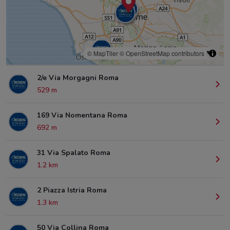
© MapTiler
© OpenStreetMap contributors
2/e Via Morgagni Roma
529 m
169 Via Nomentana Roma
692 m
31 Via Spalato Roma
1.2 km
2 Piazza Istria Roma
1.3 km
50 Via Collina Roma