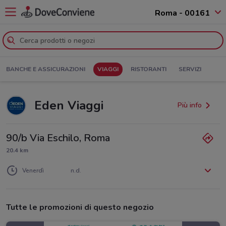
Roma - 00161
BANCHE E ASSICURAZIONI
VIAGGI
RISTORANTI
SERVIZI
Eden Viaggi
Più info
90/b Via Eschilo, Roma
20.4 km
Lunedì
Martedì
Mercoledì
Giovedì
n.d.
n.d.
n.d.
n.d.
Venerdì
n.d.
Sabato
Domenica
n.d.
n.d.
Tutte le promozioni di questo negozio