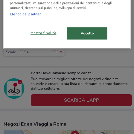
personalizzati, misurazione delle prestazioni dei contenuti e degli
annunci, ricerche sul pubblico, sviluppo di servizi.
Elenco dei partner
Mostra finalità
Accetto
Eden Viaggi
Scade il 30/04
530 m
Porta DoveConviene sempre con te!
Puoi trovare le migliori offerte dei negozi vicino a te,
salvarle e creare la tua lista del risparmio, comodamente
dal tuo cellulare.
SCARICA L’APP
Negozi Eden Viaggi a Roma