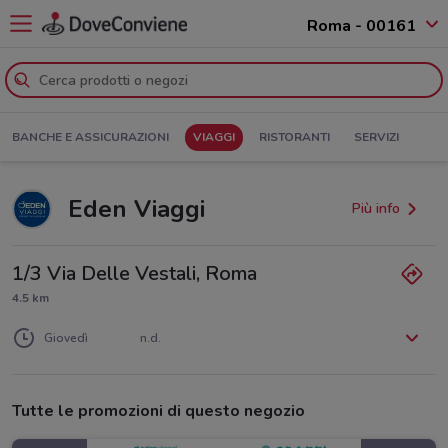
Roma - 00161
BANCHE E ASSICURAZIONI
VIAGGI
RISTORANTI
SERVIZI
Eden Viaggi
Più info
1/3 Via Delle Vestali, Roma
4.5 km
Lunedì
Martedì
Mercoledì
n.d.
n.d.
n.d.
Giovedì
n.d.
Venerdì
Sabato
Domenica
n.d.
n.d.
n.d.
Tutte le promozioni di questo negozio