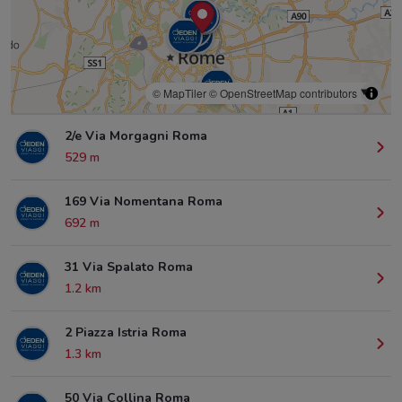
© MapTiler
© OpenStreetMap contributors
2/e Via Morgagni Roma
529 m
169 Via Nomentana Roma
692 m
31 Via Spalato Roma
1.2 km
2 Piazza Istria Roma
1.3 km
50 Via Collina Roma