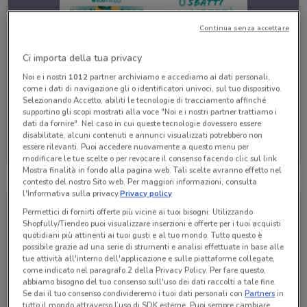
Continua senza accettare
Ci importa della tua privacy
Noi e i nostri
1012
partner archiviamo e accediamo ai dati personali,
come i dati di navigazione gli o identificatori univoci, sul tuo dispositivo.
Selezionando Accetto, abiliti le tecnologie di tracciamento affinché
supportino gli scopi mostrati alla voce "Noi e i nostri partner trattiamo i
dati da fornire". Nel caso in cui queste tecnologie dovessero essere
disabilitate, alcuni contenuti e annunci visualizzati potrebbero non
Eden Viaggi
essere rilevanti. Puoi accedere nuovamente a questo menu per
Scade il 30/04
530 m
modificare le tue scelte o per revocare il consenso facendo clic sul link
Mostra finalità in fondo alla pagina web. Tali scelte avranno effetto nel
contesto del nostro Sito web. Per maggiori informazioni, consulta
l'Informativa sulla privacy.
Privacy policy
Permettici di fornirti offerte più vicine ai tuoi bisogni: Utilizzando
Shopfully/Tiendeo puoi visualizzare inserzioni e offerte per i tuoi acquisti
quotidiani più attinenti ai tuoi gusti e al tuo mondo. Tutto questo è
possibile grazie ad una serie di strumenti e analisi effettuate in base alle
tue attività all'interno dell'applicazione e sulle piattaforme collegate,
come indicato nel paragrafo 2 della Privacy Policy. Per fare questo,
abbiamo bisogno del tuo consenso sull'uso dei dati raccolti a tale fine.
Se dai il tuo consenso condivideremo i tuoi dati personali con
Partners
in
tutto il mondo attraverso l’uso di SDK esterne. Puoi sempre cambiare