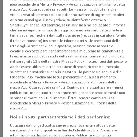
idea accedendo a Menu > Privacy > Personalizzazione, all’interno della
nostra App. Cosa succede se accetti: Le inserzioni pubblicitarie che
Eden Viaggi
Eden Viaggi
visualizzerai all'interno dell’app potranno trattare di argomenti relativi
alla tua cronologia di navigazione su piattaforme esterne a
Scade il 30/04
530 m
Scade il 30/04
530 m
Shopfully/Tiendeo. Ad esempio, se un servizio a noi collegato ci informa
che hai navigato in un sito di viaggi, potremo mostrarti delle offerte a
tema vacanze. Inoltre, i dati sulla posizione (nel caso in cui abbia fornito
il relativo consenso) insieme alle informazioni sulle prestazioni della
rete e agli identificativi del dispositivo, possono essere raccolte e
condivisi con terze parti per comprendere e migliorare la connettività e
le esperienze applicative sulle delle reti wireless, come meglio indicato
nel paragrafo 13.b della nostra Privacy Policy. Inoltre, i tuoi dati possono
anche essere utilizzati per la creazione di report, ricerche di mercato,
scientifiche e statistiche, analisi basate sulla posizione e analisi delle
tendenze. Puoi modificare le tue preferenze in qualsiasi momento
accedendo a Menu > Privacy > Personalizzazione all'interno della
nostra App. Cosa succede se rifiuti: Continuerai a visualizzare annunci
pubblicitari, ma riguarderanno argomenti generici e probabilmente non
Eden Viaggi
Eden Viaggi
saranno rilevanti per i tuoi interessi. Potrai sempre cambiare idea
accedendo a Menu > Privacy > Personalizzazione all'interno della
Scade il 30/04
530 m
Scade il 31/10
530 m
nostra App.
Noi e i nostri partner trattiamo i dati per fornire:
Utilizzare dati di geolocalizzazione precisi. Scansione attiva delle
caratteristiche del dispositivo ai fini dell’identificazione. Archiviare
informazioni su dispositivo e/o accedervi. Pubblicità e contenuti