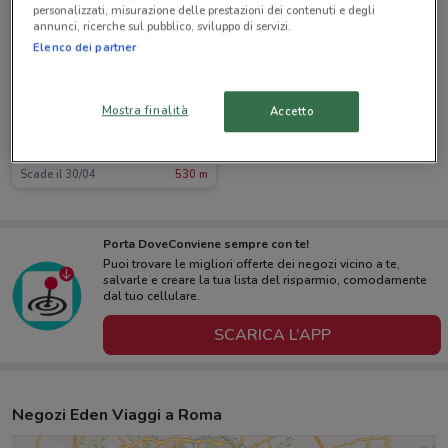
personalizzati, misurazione delle prestazioni dei contenuti e degli
annunci, ricerche sul pubblico, sviluppo di servizi.
Elenco dei partner
Mostra finalità
Accetto
Eden Viaggi
Scade il 30/04
530 m
Porta DoveConviene sempre con te!
Puoi trovare le migliori offerte dei negozi vicino a te,
salvarle e creare la tua lista del risparmio, comodamente
dal tuo cellulare.
SCARICA L’APP
Negozi Eden Viaggi a Roma