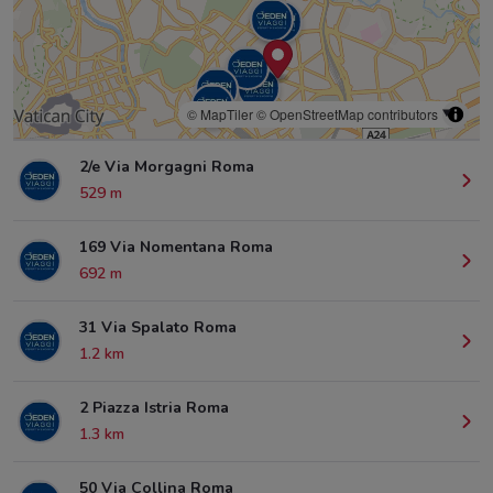
© MapTiler
© OpenStreetMap contributors
2/e Via Morgagni Roma
529 m
169 Via Nomentana Roma
692 m
31 Via Spalato Roma
1.2 km
2 Piazza Istria Roma
1.3 km
50 Via Collina Roma