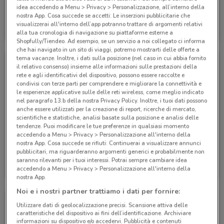
idea accedendo a Menu > Privacy > Personalizzazione, all’interno della
nostra App. Cosa succede se accetti: Le inserzioni pubblicitarie che
Eden Viaggi
Eden Viaggi
visualizzerai all'interno dell’app potranno trattare di argomenti relativi
alla tua cronologia di navigazione su piattaforme esterne a
Scade il 30/04
530 m
Scade il 30/04
530 m
Shopfully/Tiendeo. Ad esempio, se un servizio a noi collegato ci informa
che hai navigato in un sito di viaggi, potremo mostrarti delle offerte a
tema vacanze. Inoltre, i dati sulla posizione (nel caso in cui abbia fornito
il relativo consenso) insieme alle informazioni sulle prestazioni della
rete e agli identificativi del dispositivo, possono essere raccolte e
condivisi con terze parti per comprendere e migliorare la connettività e
le esperienze applicative sulle delle reti wireless, come meglio indicato
nel paragrafo 13.b della nostra Privacy Policy. Inoltre, i tuoi dati possono
anche essere utilizzati per la creazione di report, ricerche di mercato,
scientifiche e statistiche, analisi basate sulla posizione e analisi delle
tendenze. Puoi modificare le tue preferenze in qualsiasi momento
accedendo a Menu > Privacy > Personalizzazione all'interno della
nostra App. Cosa succede se rifiuti: Continuerai a visualizzare annunci
pubblicitari, ma riguarderanno argomenti generici e probabilmente non
Eden Viaggi
Eden Viaggi
saranno rilevanti per i tuoi interessi. Potrai sempre cambiare idea
accedendo a Menu > Privacy > Personalizzazione all'interno della
Scade il 30/04
530 m
Scade il 31/10
530 m
nostra App.
Noi e i nostri partner trattiamo i dati per fornire:
Utilizzare dati di geolocalizzazione precisi. Scansione attiva delle
caratteristiche del dispositivo ai fini dell’identificazione. Archiviare
informazioni su dispositivo e/o accedervi. Pubblicità e contenuti