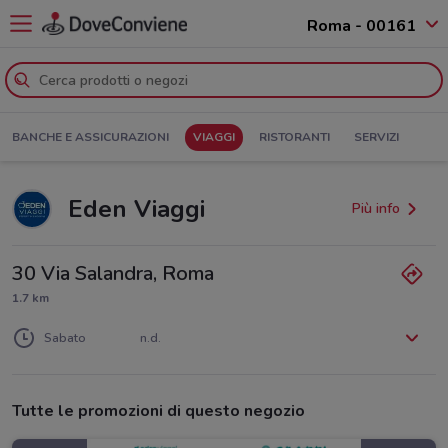
Roma - 00161
BANCHE E ASSICURAZIONI
VIAGGI
RISTORANTI
SERVIZI
Eden Viaggi
Più info
30 Via Salandra, Roma
1.7 km
Lunedì
Martedì
Mercoledì
Giovedì
Venerdì
n.d.
n.d.
n.d.
n.d.
n.d.
Sabato
n.d.
Domenica
n.d.
Tutte le promozioni di questo negozio