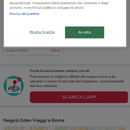
personalizzati, misurazione delle prestazioni dei contenuti e degli
annunci, ricerche sul pubblico, sviluppo di servizi.
Elenco dei partner
Mostra finalità
Accetto
Eden Viaggi
Scade il 30/04
530 m
Porta DoveConviene sempre con te!
Puoi trovare le migliori offerte dei negozi vicino a te,
salvarle e creare la tua lista del risparmio, comodamente
dal tuo cellulare.
SCARICA L’APP
Negozi Eden Viaggi a Roma