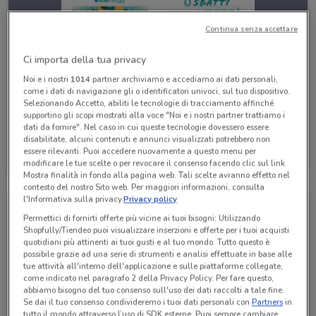
Continua senza accettare
Ci importa della tua privacy
Noi e i nostri
1014
partner archiviamo e accediamo ai dati personali,
come i dati di navigazione gli o identificatori univoci, sul tuo dispositivo.
Selezionando Accetto, abiliti le tecnologie di tracciamento affinché
supportino gli scopi mostrati alla voce "Noi e i nostri partner trattiamo i
dati da fornire". Nel caso in cui queste tecnologie dovessero essere
disabilitate, alcuni contenuti e annunci visualizzati potrebbero non
Eden Viaggi
essere rilevanti. Puoi accedere nuovamente a questo menu per
Scade il 30/04
530 m
modificare le tue scelte o per revocare il consenso facendo clic sul link
Mostra finalità in fondo alla pagina web. Tali scelte avranno effetto nel
contesto del nostro Sito web. Per maggiori informazioni, consulta
l'Informativa sulla privacy.
Privacy policy
Permettici di fornirti offerte più vicine ai tuoi bisogni: Utilizzando
Shopfully/Tiendeo puoi visualizzare inserzioni e offerte per i tuoi acquisti
quotidiani più attinenti ai tuoi gusti e al tuo mondo. Tutto questo è
possibile grazie ad una serie di strumenti e analisi effettuate in base alle
tue attività all'interno dell'applicazione e sulle piattaforme collegate,
come indicato nel paragrafo 2 della Privacy Policy. Per fare questo,
abbiamo bisogno del tuo consenso sull'uso dei dati raccolti a tale fine.
Se dai il tuo consenso condivideremo i tuoi dati personali con
Partners
in
tutto il mondo attraverso l’uso di SDK esterne. Puoi sempre cambiare