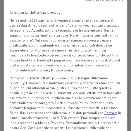
Chiama il negozio
Ci importa della tua privacy
Noi e i nostri
1014
partner archiviamo e accediamo ai dati personali,
Lunedì
Martedì
Mercoledì
Giovedì
Venerdì
n.d.
n.d.
n.d.
n.d.
n.d.
Sabato
n.d.
come i dati di navigazione gli o identificatori univoci, sul tuo dispositivo.
Domenica
n.d.
Selezionando Accetto, abiliti le tecnologie di tracciamento affinché
supportino gli scopi mostrati alla voce "Noi e i nostri partner trattiamo i
06 5250499
dati da fornire". Nel caso in cui queste tecnologie dovessero essere
disabilitate, alcuni contenuti e annunci visualizzati potrebbero non
Il Tempio Dei Giocattoli
essere rilevanti. Puoi accedere nuovamente a questo menu per
modificare le tue scelte o per revocare il consenso facendo clic sul link
Mostra finalità in fondo alla pagina web. Tali scelte avranno effetto nel
contesto del nostro Sito web. Per maggiori informazioni, consulta
Tutte le promozioni di questo negozio
l'Informativa sulla privacy.
Privacy policy
Permettici di fornirti offerte più vicine ai tuoi bisogni: Utilizzando
Shopfully/Tiendeo puoi visualizzare inserzioni e offerte per i tuoi acquisti
quotidiani più attinenti ai tuoi gusti e al tuo mondo. Tutto questo è
possibile grazie ad una serie di strumenti e analisi effettuate in base alle
tue attività all'interno dell'applicazione e sulle piattaforme collegate,
come indicato nel paragrafo 2 della Privacy Policy. Per fare questo,
abbiamo bisogno del tuo consenso sull'uso dei dati raccolti a tale fine.
Se dai il tuo consenso condivideremo i tuoi dati personali con
Partners
in
tutto il mondo attraverso l’uso di SDK esterne. Puoi sempre cambiare
idea accedendo a Menu > Privacy > Personalizzazione, all’interno della
nostra App. Cosa succede se accetti: Le inserzioni pubblicitarie che