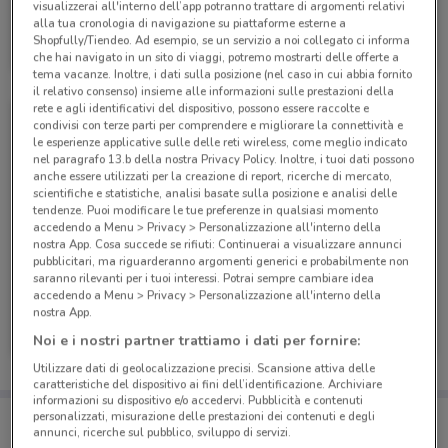
visualizzerai all'interno dell’app potranno trattare di argomenti relativi
alla tua cronologia di navigazione su piattaforme esterne a
Giocheria
Shopfully/Tiendeo. Ad esempio, se un servizio a noi collegato ci informa
che hai navigato in un sito di viaggi, potremo mostrarti delle offerte a
Scade giovedì
3.3 km
tema vacanze. Inoltre, i dati sulla posizione (nel caso in cui abbia fornito
il relativo consenso) insieme alle informazioni sulle prestazioni della
rete e agli identificativi del dispositivo, possono essere raccolte e
condivisi con terze parti per comprendere e migliorare la connettività e
le esperienze applicative sulle delle reti wireless, come meglio indicato
nel paragrafo 13.b della nostra Privacy Policy. Inoltre, i tuoi dati possono
anche essere utilizzati per la creazione di report, ricerche di mercato,
scientifiche e statistiche, analisi basate sulla posizione e analisi delle
tendenze. Puoi modificare le tue preferenze in qualsiasi momento
accedendo a Menu > Privacy > Personalizzazione all'interno della
nostra App. Cosa succede se rifiuti: Continuerai a visualizzare annunci
pubblicitari, ma riguarderanno argomenti generici e probabilmente non
-4 GIORNI
-4 GIORNI
saranno rilevanti per i tuoi interessi. Potrai sempre cambiare idea
accedendo a Menu > Privacy > Personalizzazione all'interno della
Giocheria
Giocheria
nostra App.
Noi e i nostri partner trattiamo i dati per fornire:
Scade mercoledì
3.3 km
Scade mercoledì
3.3 km
Utilizzare dati di geolocalizzazione precisi. Scansione attiva delle
caratteristiche del dispositivo ai fini dell’identificazione. Archiviare
informazioni su dispositivo e/o accedervi. Pubblicità e contenuti
Porta DoveConviene sempre con te!
personalizzati, misurazione delle prestazioni dei contenuti e degli
annunci, ricerche sul pubblico, sviluppo di servizi.
Puoi trovare le migliori offerte dei negozi vicino a te,