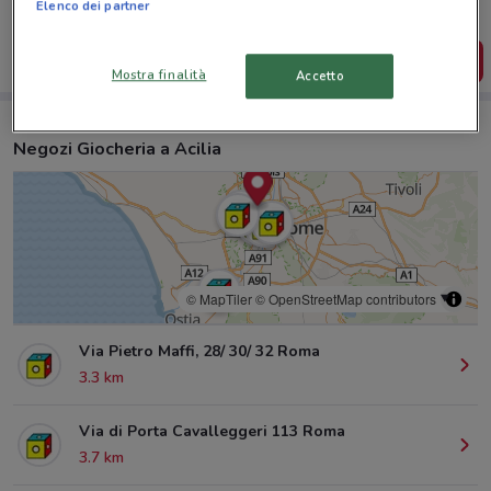
salvarle e creare la tua lista del risparmio, comodamente
Elenco dei partner
dal tuo cellulare.
SCARICA L’APP
Mostra finalità
Accetto
Negozi Giocheria a Acilia
© MapTiler
© OpenStreetMap contributors
Via Pietro Maffi, 28/ 30/ 32 Roma
3.3 km
Via di Porta Cavalleggeri 113 Roma
3.7 km