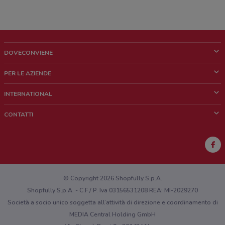
DOVECONVIENE
Cos'è DoveConviene
PER LE AZIENDE
Chi siamo
Cosa facciamo
INTERNATIONAL
News e media
Richieste commerciali e marketing
Brazil
CONTATTI
Lavora con noi
Mexico
Segnalazione punto vendita
France
Segnalazione Volantino
Australia
Hai un malfunzionamento sul web o sull'app?
New Zealand
© Copyright 2026 Shopfully S.p.A.
Shopfully S.p.A. - C.F / P. Iva 03156531208 REA: MI-2029270
Società a socio unico soggetta all’attività di direzione e coordinamento di
MEDIA Central Holding GmbH