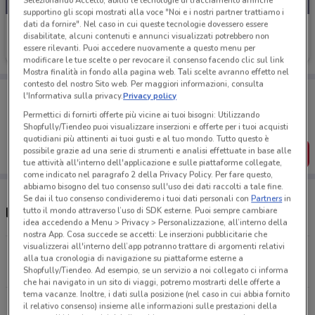
Selezionando Accetto, abiliti le tecnologie di tracciamento affinché
supportino gli scopi mostrati alla voce "Noi e i nostri partner trattiamo i
dati da fornire". Nel caso in cui queste tecnologie dovessero essere
Prenatal
disabilitate, alcuni contenuti e annunci visualizzati potrebbero non
essere rilevanti. Puoi accedere nuovamente a questo menu per
Scade il 17/08
4.2 km
modificare le tue scelte o per revocare il consenso facendo clic sul link
Mostra finalità in fondo alla pagina web. Tali scelte avranno effetto nel
contesto del nostro Sito web. Per maggiori informazioni, consulta
Porta DoveConviene sempre con te!
l'Informativa sulla privacy.
Privacy policy
Puoi trovare le migliori offerte dei negozi vicino a te,
Permettici di fornirti offerte più vicine ai tuoi bisogni: Utilizzando
salvarle e creare la tua lista del risparmio, comodamente
Shopfully/Tiendeo puoi visualizzare inserzioni e offerte per i tuoi acquisti
dal tuo cellulare.
quotidiani più attinenti ai tuoi gusti e al tuo mondo. Tutto questo è
possibile grazie ad una serie di strumenti e analisi effettuate in base alle
SCARICA L’APP
tue attività all'interno dell'applicazione e sulle piattaforme collegate,
come indicato nel paragrafo 2 della Privacy Policy. Per fare questo,
abbiamo bisogno del tuo consenso sull'uso dei dati raccolti a tale fine.
Se dai il tuo consenso condivideremo i tuoi dati personali con
Partners
in
Negozi e orari Prénatal
tutto il mondo attraverso l’uso di SDK esterne. Puoi sempre cambiare
idea accedendo a Menu > Privacy > Personalizzazione, all’interno della
nostra App. Cosa succede se accetti: Le inserzioni pubblicitarie che
visualizzerai all'interno dell’app potranno trattare di argomenti relativi
Via Gregorio Vii Roma
alla tua cronologia di navigazione su piattaforme esterne a
4.1 km
APERTO
Shopfully/Tiendeo. Ad esempio, se un servizio a noi collegato ci informa
che hai navigato in un sito di viaggi, potremo mostrarti delle offerte a
tema vacanze. Inoltre, i dati sulla posizione (nel caso in cui abbia fornito
Via Gregorio VII, 226 Roma
il relativo consenso) insieme alle informazioni sulle prestazioni della