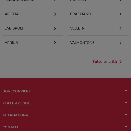
ARICCIA
BRACCIANO
LADISPOLI
VELLETRI
APRILIA
VALMONTONE
Tutte le città
DOVECONVIENE
Cos'è DoveConviene
PER LE AZIENDE
Chi siamo
Cosa facciamo
INTERNATIONAL
News e media
Richieste commerciali e marketing
Brazil
CONTATTI
Lavora con noi