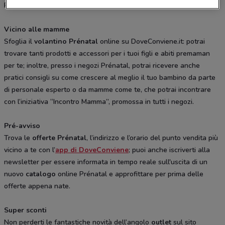
Prénatal per i più piccini.
Vicino alle mamme
Sfoglia il
volantino Prénatal
online su DoveConviene.it: potrai
trovare tanti prodotti e accessori per i tuoi figli e abiti premaman
per te; inoltre, presso i negozi Prénatal, potrai ricevere anche
pratici consigli su come crescere al meglio il tuo bambino da parte
di personale esperto o da mamme come te, che potrai incontrare
con l’iniziativa “Incontro Mamma”, promossa in tutti i negozi.
Pré-avviso
Trova le
offerte Prénatal
, l’indirizzo e l’orario del punto vendita più
vicino a te con l’
app di DoveConviene
; puoi anche iscriverti alla
newsletter per essere informata in tempo reale sull'uscita di un
nuovo
catalogo
online Prénatal e approfittare per prima delle
offerte appena nate.
Super sconti
Non perderti le fantastiche novità dell’angolo
outlet
sul sito