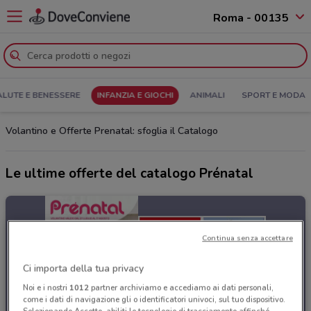
Roma - 00135
ALUTE E BENESSERE
INFANZIA E GIOCHI
ANIMALI
SPORT E MODA
Volantino e Offerte Prenatal: sfoglia il Catalogo
Le ultime offerte del catalogo Prénatal
Continua senza accettare
Ci importa della tua privacy
Noi e i nostri
1012
partner archiviamo e accediamo ai dati personali,
come i dati di navigazione gli o identificatori univoci, sul tuo dispositivo.