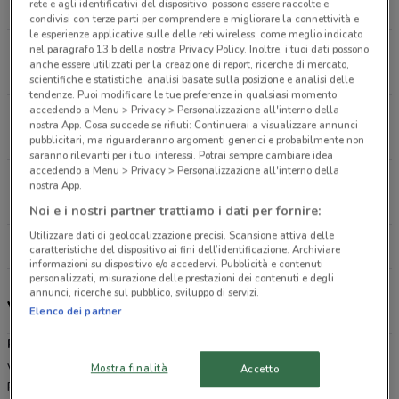
rete e agli identificativi del dispositivo, possono essere raccolte e
4.2 km
condivisi con terze parti per comprendere e migliorare la connettività e
le esperienze applicative sulle delle reti wireless, come meglio indicato
nel paragrafo 13.b della nostra Privacy Policy. Inoltre, i tuoi dati possono
Via Salaria 665 Roma
anche essere utilizzati per la creazione di report, ricerche di mercato,
4.3 km
APERTO
scientifiche e statistiche, analisi basate sulla posizione e analisi delle
tendenze. Puoi modificare le tue preferenze in qualsiasi momento
accedendo a Menu > Privacy > Personalizzazione all'interno della
Via Salaria, 741 Roma
nostra App. Cosa succede se rifiuti: Continuerai a visualizzare annunci
4.4 km
APERTO
pubblicitari, ma riguarderanno argomenti generici e probabilmente non
saranno rilevanti per i tuoi interessi. Potrai sempre cambiare idea
accedendo a Menu > Privacy > Personalizzazione all'interno della
Via Nazionale, 45 Roma
nostra App.
4.8 km
Noi e i nostri partner trattiamo i dati per fornire:
Utilizzare dati di geolocalizzazione precisi. Scansione attiva delle
Tutti i negozi Prenatal
caratteristiche del dispositivo ai fini dell’identificazione. Archiviare
informazioni su dispositivo e/o accedervi. Pubblicità e contenuti
personalizzati, misurazione delle prestazioni dei contenuti e degli
annunci, ricerche sul pubblico, sviluppo di servizi.
Volantino, offerte e negozi Prénatal
Elenco dei partner
Prénatal
è una catena di moda che da 50 anni a questa parte
veste neonati, bimbi e donne in dolce attesa. Scopri i passeggini
Mostra finalità
Accetto
Prénatal, pratici, leggeri e funzionali, o il fasciatoio e le culle