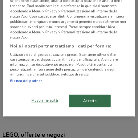
Via Tomacelli, 142 Roma
scientifiche e statistiche, analisi basate sulla posizione e analisi delle
tendenze. Puoi modificare le tue preferenze in qualsiasi momento
3.6 km
accedendo a Menu > Privacy > Personalizzazione all'interno della
nostra App. Cosa succede se rifiuti: Continuerai a visualizzare annunci
pubblicitari, ma riguarderanno argomenti generici e probabilmente non
Via Alberto Manzi, 9 Roma
saranno rilevanti per i tuoi interessi. Potrai sempre cambiare idea
4.6 km
CHIUSO
accedendo a Menu > Privacy > Personalizzazione all'interno della
nostra App.
Piazza Dei Cinquecento, 1 Roma
Noi e i nostri partner trattiamo i dati per fornire:
5.2 km
Utilizzare dati di geolocalizzazione precisi. Scansione attiva delle
caratteristiche del dispositivo ai fini dell’identificazione. Archiviare
informazioni su dispositivo e/o accedervi. Pubblicità e contenuti
Via Giovanni Conti, 11/25 Roma
personalizzati, misurazione delle prestazioni dei contenuti e degli
annunci, ricerche sul pubblico, sviluppo di servizi.
6.3 km
CHIUSO
Elenco dei partner
Via Alberto Lionello, 201 Roma
8.3 km
Mostra finalità
Accetto
Tutti i negozi LEGO
LEGO, offerte e negozi