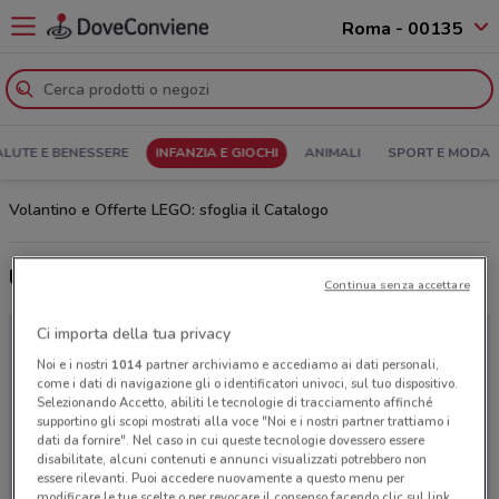
Roma - 00135
ALUTE E BENESSERE
INFANZIA E GIOCHI
ANIMALI
SPORT E MODA
Volantino e Offerte LEGO: sfoglia il Catalogo
Ultime offerte del volantino LEGO
Continua senza accettare
Ci importa della tua privacy
Noi e i nostri
1014
partner archiviamo e accediamo ai dati personali,
come i dati di navigazione gli o identificatori univoci, sul tuo dispositivo.
Selezionando Accetto, abiliti le tecnologie di tracciamento affinché
supportino gli scopi mostrati alla voce "Noi e i nostri partner trattiamo i
dati da fornire". Nel caso in cui queste tecnologie dovessero essere
disabilitate, alcuni contenuti e annunci visualizzati potrebbero non
essere rilevanti. Puoi accedere nuovamente a questo menu per
modificare le tue scelte o per revocare il consenso facendo clic sul link