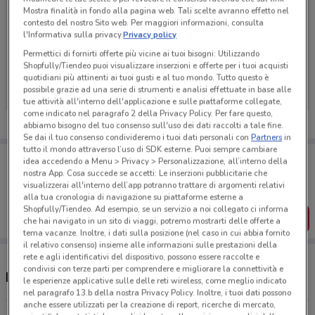
Mostra finalità in fondo alla pagina web. Tali scelte avranno effetto nel
contesto del nostro Sito web. Per maggiori informazioni, consulta
l'Informativa sulla privacy.
Privacy policy
Permettici di fornirti offerte più vicine ai tuoi bisogni: Utilizzando
Ci dispiace, al momento non abbiamo pubblicato
Shopfully/Tiendeo puoi visualizzare inserzioni e offerte per i tuoi acquisti
volantini nella tua zona. Riprova più tardi.
quotidiani più attinenti ai tuoi gusti e al tuo mondo. Tutto questo è
possibile grazie ad una serie di strumenti e analisi effettuate in base alle
tue attività all'interno dell'applicazione e sulle piattaforme collegate,
come indicato nel paragrafo 2 della Privacy Policy. Per fare questo,
abbiamo bisogno del tuo consenso sull'uso dei dati raccolti a tale fine.
Se dai il tuo consenso condivideremo i tuoi dati personali con
Partners
in
tutto il mondo attraverso l’uso di SDK esterne. Puoi sempre cambiare
Porta DoveConviene sempre con te!
idea accedendo a Menu > Privacy > Personalizzazione, all’interno della
Puoi trovare le migliori offerte dei negozi vicino a te,
nostra App. Cosa succede se accetti: Le inserzioni pubblicitarie che
salvarle e creare la tua lista del risparmio, comodamente
visualizzerai all'interno dell’app potranno trattare di argomenti relativi
dal tuo cellulare.
alla tua cronologia di navigazione su piattaforme esterne a
Shopfully/Tiendeo. Ad esempio, se un servizio a noi collegato ci informa
SCARICA L’APP
che hai navigato in un sito di viaggi, potremo mostrarti delle offerte a
tema vacanze. Inoltre, i dati sulla posizione (nel caso in cui abbia fornito
il relativo consenso) insieme alle informazioni sulle prestazioni della
rete e agli identificativi del dispositivo, possono essere raccolte e
condivisi con terze parti per comprendere e migliorare la connettività e
Negozi LEGO nelle vicinanze
le esperienze applicative sulle delle reti wireless, come meglio indicato
nel paragrafo 13.b della nostra Privacy Policy. Inoltre, i tuoi dati possono
anche essere utilizzati per la creazione di report, ricerche di mercato,