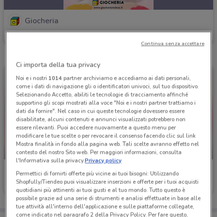
Giocheria
Scade giovedì
3.3 km
Continua senza accettare
Ci importa della tua privacy
Noi e i nostri
1014
partner archiviamo e accediamo ai dati personali,
come i dati di navigazione gli o identificatori univoci, sul tuo dispositivo.
Selezionando Accetto, abiliti le tecnologie di tracciamento affinché
supportino gli scopi mostrati alla voce "Noi e i nostri partner trattiamo i
dati da fornire". Nel caso in cui queste tecnologie dovessero essere
disabilitate, alcuni contenuti e annunci visualizzati potrebbero non
essere rilevanti. Puoi accedere nuovamente a questo menu per
modificare le tue scelte o per revocare il consenso facendo clic sul link
Mostra finalità in fondo alla pagina web. Tali scelte avranno effetto nel
-4 GIORNI
-4 GIORNI
contesto del nostro Sito web. Per maggiori informazioni, consulta
l'Informativa sulla privacy.
Privacy policy
Giocheria
Giocheria
Permettici di fornirti offerte più vicine ai tuoi bisogni: Utilizzando
Shopfully/Tiendeo puoi visualizzare inserzioni e offerte per i tuoi acquisti
Scade mercoledì
3.3 km
Scade mercoledì
3.3 km
quotidiani più attinenti ai tuoi gusti e al tuo mondo. Tutto questo è
possibile grazie ad una serie di strumenti e analisi effettuate in base alle
tue attività all'interno dell'applicazione e sulle piattaforme collegate,
come indicato nel paragrafo 2 della Privacy Policy. Per fare questo,