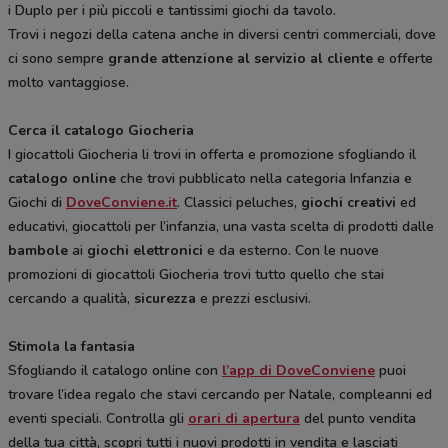
i Duplo per i più piccoli e tantissimi giochi da tavolo.
Trovi i negozi della catena anche in diversi centri commerciali, dove
ci sono sempre
grande attenzione al servizio al cliente
e offerte
molto vantaggiose.
Cerca il catalogo Giocheria
I giocattoli Giocheria li trovi in offerta e promozione sfogliando il
catalogo online
che trovi pubblicato nella categoria Infanzia e
Giochi di
DoveConviene.it
. Classici peluches,
giochi creativi
ed
educativi, giocattoli per l’infanzia, una vasta scelta di prodotti dalle
bambole
ai
giochi elettronici
e da esterno. Con le nuove
promozioni di giocattoli Giocheria trovi tutto quello che stai
cercando a qualità,
sicurezza
e prezzi esclusivi.
Stimola la fantasia
Sfogliando il catalogo online con
l’app di DoveConviene
puoi
trovare l’idea regalo che stavi cercando per Natale, compleanni ed
eventi speciali. Controlla gli
orari di apertura
del punto vendita
della tua città, scopri tutti i nuovi prodotti in vendita e lasciati