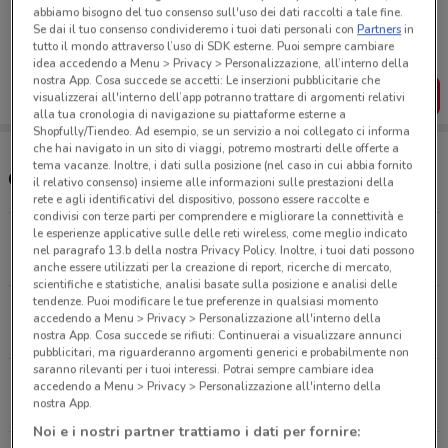
Porta DoveConviene sempre con te!
abbiamo bisogno del tuo consenso sull'uso dei dati raccolti a tale fine.
Puoi trovare le migliori offerte dei negozi vicino a te,
Se dai il tuo consenso condivideremo i tuoi dati personali con
Partners
in
salvarle e creare la tua lista del risparmio, comodamente
tutto il mondo attraverso l’uso di SDK esterne. Puoi sempre cambiare
dal tuo cellulare.
idea accedendo a Menu > Privacy > Personalizzazione, all’interno della
nostra App. Cosa succede se accetti: Le inserzioni pubblicitarie che
SCARICA L’APP
visualizzerai all'interno dell’app potranno trattare di argomenti relativi
alla tua cronologia di navigazione su piattaforme esterne a
Shopfully/Tiendeo. Ad esempio, se un servizio a noi collegato ci informa
che hai navigato in un sito di viaggi, potremo mostrarti delle offerte a
tema vacanze. Inoltre, i dati sulla posizione (nel caso in cui abbia fornito
Orari e Negozi Giocheria
il relativo consenso) insieme alle informazioni sulle prestazioni della
rete e agli identificativi del dispositivo, possono essere raccolte e
condivisi con terze parti per comprendere e migliorare la connettività e
le esperienze applicative sulle delle reti wireless, come meglio indicato
Via Pietro Maffi, 28/ 30/ 32 Roma
nel paragrafo 13.b della nostra Privacy Policy. Inoltre, i tuoi dati possono
3.3 km
anche essere utilizzati per la creazione di report, ricerche di mercato,
scientifiche e statistiche, analisi basate sulla posizione e analisi delle
tendenze. Puoi modificare le tue preferenze in qualsiasi momento
Via di Porta Cavalleggeri 113 Roma
accedendo a Menu > Privacy > Personalizzazione all'interno della
3.7 km
nostra App. Cosa succede se rifiuti: Continuerai a visualizzare annunci
pubblicitari, ma riguarderanno argomenti generici e probabilmente non
saranno rilevanti per i tuoi interessi. Potrai sempre cambiare idea
corso Vittorio Emanuele II 167/ 169 Roma
accedendo a Menu > Privacy > Personalizzazione all'interno della
nostra App.
4.2 km
Noi e i nostri partner trattiamo i dati per fornire: