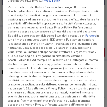
l'Informativa sulla privacy.
Privacy policy
Permettici di fornirti offerte più vicine ai tuoi bisogni: Utilizzando
Mondo Baby
Shopfully/Tiendeo puoi visualizzare inserzioni e offerte per i tuoi acquisti
quotidiani più attinenti ai tuoi gusti e al tuo mondo. Tutto questo è
Scade il 19/08
11.5 km
possibile grazie ad una serie di strumenti e analisi effettuate in base alle
tue attività all'interno dell'applicazione e sulle piattaforme collegate,
come indicato nel paragrafo 2 della Privacy Policy. Per fare questo,
Porta DoveConviene sempre con te!
abbiamo bisogno del tuo consenso sull'uso dei dati raccolti a tale fine.
Se dai il tuo consenso condivideremo i tuoi dati personali con
Partners
in
Puoi trovare le migliori offerte dei negozi vicino a te,
salvarle e creare la tua lista del risparmio, comodamente
tutto il mondo attraverso l’uso di SDK esterne. Puoi sempre cambiare
dal tuo cellulare.
idea accedendo a Menu > Privacy > Personalizzazione, all’interno della
nostra App. Cosa succede se accetti: Le inserzioni pubblicitarie che
SCARICA L’APP
visualizzerai all'interno dell’app potranno trattare di argomenti relativi
alla tua cronologia di navigazione su piattaforme esterne a
Shopfully/Tiendeo. Ad esempio, se un servizio a noi collegato ci informa
che hai navigato in un sito di viaggi, potremo mostrarti delle offerte a
tema vacanze. Inoltre, i dati sulla posizione (nel caso in cui abbia fornito
Negozi Mondo Baby nelle vicinanze
il relativo consenso) insieme alle informazioni sulle prestazioni della
rete e agli identificativi del dispositivo, possono essere raccolte e
condivisi con terze parti per comprendere e migliorare la connettività e
le esperienze applicative sulle delle reti wireless, come meglio indicato
Viale Palmiro Togliatti, 485 Roma
nel paragrafo 13.b della nostra Privacy Policy. Inoltre, i tuoi dati possono
11.5 km
anche essere utilizzati per la creazione di report, ricerche di mercato,
scientifiche e statistiche, analisi basate sulla posizione e analisi delle
tendenze. Puoi modificare le tue preferenze in qualsiasi momento
SS 113KM 309 (EX MODA ITALIA) Partinico
accedendo a Menu > Privacy > Personalizzazione all'interno della