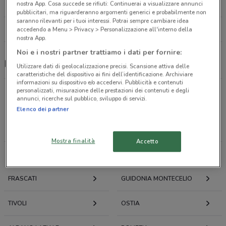
nostra App. Cosa succede se rifiuti: Continuerai a visualizzare annunci
11.5 km
pubblicitari, ma riguarderanno argomenti generici e probabilmente non
saranno rilevanti per i tuoi interessi. Potrai sempre cambiare idea
Tutti i negozi Mondo Baby
accedendo a Menu > Privacy > Personalizzazione all'interno della
nostra App.
Noi e i nostri partner trattiamo i dati per fornire:
Mondo Baby, offerte e negozi
Utilizzare dati di geolocalizzazione precisi. Scansione attiva delle
caratteristiche del dispositivo ai fini dell’identificazione. Archiviare
informazioni su dispositivo e/o accedervi. Pubblicità e contenuti
personalizzati, misurazione delle prestazioni dei contenuti e degli
annunci, ricerche sul pubblico, sviluppo di servizi.
Offerte volantini e cataloghi per città nelle vicinanze
Elenco dei partner
ROMA
FIUMICINO
Mostra finalità
Accetto
MONTEROTONDO
CIAMPINO
FRASCATI
GUIDONIA MONTECELIO
TIVOLI
OSTIA