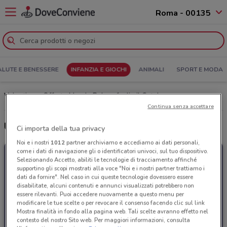
Roma - 00135
ALUTE E BENESSERE
INFANZIA E GIOCHI
ANIMALI
SPORT E MODA
Volantino e Offerte Mondo Baby: sfoglia il Catalogo
Continua senza accettare
Ultime offerte del volantino Mondo Baby
Ci importa della tua privacy
Noi e i nostri
1012
partner archiviamo e accediamo ai dati personali,
come i dati di navigazione gli o identificatori univoci, sul tuo dispositivo.
Selezionando Accetto, abiliti le tecnologie di tracciamento affinché
supportino gli scopi mostrati alla voce "Noi e i nostri partner trattiamo i
dati da fornire". Nel caso in cui queste tecnologie dovessero essere
disabilitate, alcuni contenuti e annunci visualizzati potrebbero non
essere rilevanti. Puoi accedere nuovamente a questo menu per
modificare le tue scelte o per revocare il consenso facendo clic sul link
Mostra finalità in fondo alla pagina web. Tali scelte avranno effetto nel
contesto del nostro Sito web. Per maggiori informazioni, consulta