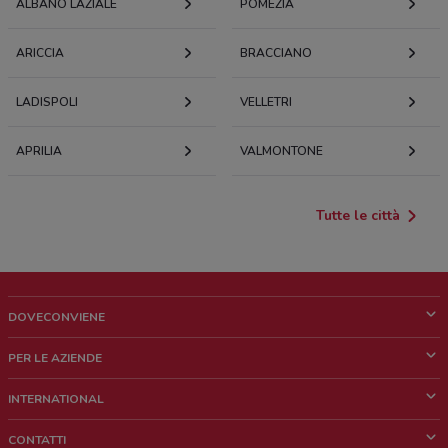
ALBANO LAZIALE
POMEZIA
ARICCIA
BRACCIANO
LADISPOLI
VELLETRI
APRILIA
VALMONTONE
Tutte le città
DOVECONVIENE
Cos'è DoveConviene
PER LE AZIENDE
Chi siamo
Cosa facciamo
INTERNATIONAL
News e media
Richieste commerciali e marketing
Brazil
CONTATTI
Lavora con noi