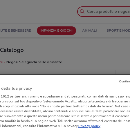
UTE E BENESSERE
INFANZIA E GIOCHI
ANIMALI
SPORT E MO
l Catalogo
ze
Negozi Selegiochi nelle vicinanze
Neg
Contin
 della tua privacy
i
1012
partner archiviamo e accediamo ai dati personali, come i dati di navigazione g
ri univoci, sul tuo dispositivo. Selezionando Accetto, abiliti le tecnologie di tracciame
li scopi mostrati alla voce "Noi e i nostri partner trattiamo i dati da fornire". Nel caso 
ovessero essere disabilitate, alcuni contenuti e annunci visualizzati potrebbero non ess
re nuovamente a questo menu per modificare le tue scelte o per revocare il consenso
tra finalità in fondo alla pagina web. Tali scelte avranno effetto nel contesto del nost
 informazioni, consulta l'Informativa sulla privacy.
Privacy policy