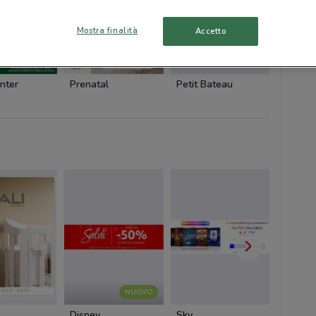
Mostra finalità
Accetto
nter
Prenatal
Petit Bateau
Origina
NUOVO
Disney
Sky
Foxy