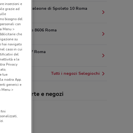
are inserzioni e
piazza Monteleone di Spoleto 10 Roma
bile grazie ad
sulle
2 km
amo bisogno del
 personali con
o a Menu >
via Trionfale 8606 Roma
bblicitarie che
2.6 km
vigazione su
e hai navigato
(nel caso in cui
via Tacito 17 Roma
ificativi del
3 km
ettività e le
stra Privacy
cato,
Tutti i negozi Selegiochi
e tue
la nostra App.
nti generici e
 a Menu >
egiochi, offerte e negozi
fini
sonalizzati,
zi.