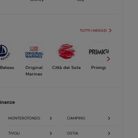
TUTTI I NEGOZI
 Bateau
Original
Città del Sole
Primigi
Giocher
Marines
cinanze
MONTEROTONDO
CIAMPINO
TIVOLI
OSTIA