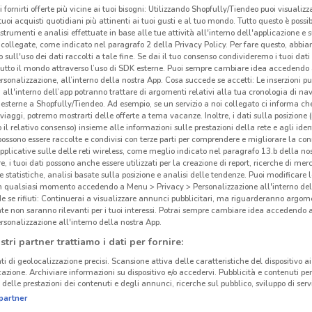
i fornirti offerte più vicine ai tuoi bisogni: Utilizzando Shopfully/Tiendeo puoi visualizz
i tuoi acquisti quotidiani più attinenti ai tuoi gusti e al tuo mondo. Tutto questo è possi
 strumenti e analisi effettuate in base alle tue attività all'interno dell'applicazione e 
collegate, come indicato nel paragrafo 2 della Privacy Policy. Per fare questo, abbi
 sull'uso dei dati raccolti a tale fine. Se dai il tuo consenso condivideremo i tuoi dati
tutto il mondo attraverso l’uso di SDK esterne. Puoi sempre cambiare idea accedend
rsonalizzazione, all’interno della nostra App. Cosa succede se accetti: Le inserzioni pu
i all'interno dell’app potranno trattare di argomenti relativi alla tua cronologia di na
esterne a Shopfully/Tiendeo. Ad esempio, se un servizio a noi collegato ci informa ch
i viaggi, potremo mostrarti delle offerte a tema vacanze. Inoltre, i dati sulla posizione 
o il relativo consenso) insieme alle informazioni sulle prestazioni della rete e agli ident
 possono essere raccolte e condivisi con terze parti per comprendere e migliorare la conn
pplicative sulle delle reti wireless, come meglio indicato nel paragrafo 13.b della no
re, i tuoi dati possono anche essere utilizzati per la creazione di report, ricerche di mer
 e statistiche, analisi basate sulla posizione e analisi delle tendenze. Puoi modificare l
895 m
in qualsiasi momento accedendo a Menu > Privacy > Personalizzazione all'interno del
 se rifiuti: Continuerai a visualizzare annunci pubblicitari, ma riguarderanno argome
te non saranno rilevanti per i tuoi interessi. Potrai sempre cambiare idea accedendo
Sel
rsonalizzazione all'interno della nostra App.
stri partner trattiamo i dati per fornire:
ti di geolocalizzazione precisi. Scansione attiva delle caratteristiche del dispositivo ai 
icazione. Archiviare informazioni su dispositivo e/o accedervi. Pubblicità e contenuti per
delle prestazioni dei contenuti e degli annunci, ricerche sul pubblico, sviluppo di servi
partner