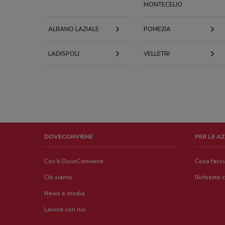
MONTECELIO
ALBANO LAZIALE
POMEZIA
LADISPOLI
VELLETRI
DOVECONVIENE
PER LE A
Cos'è DoveConviene
Cosa facc
Chi siamo
Richieste 
News e media
Lavora con noi