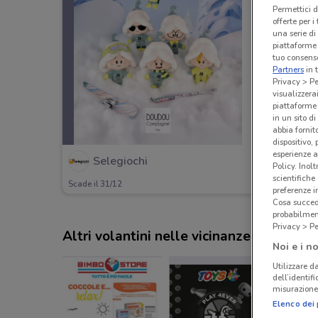
Permettici d
offerte per 
una serie di
piattaforme 
tuo consenso
Partners
in 
Privacy > Pe
visualizzera
piattaforme 
in un sito d
abbia fornit
dispositivo,
esperienze a
Selegiochi
Policy. Inolt
scientifiche
Scade il 31/12
preferenze 
Cosa succede
probabilmen
Privacy > Pe
Altri volantini nelle vicinanze
Noi e i no
Utilizzare da
dell’identif
misurazione 
Elenco dei 