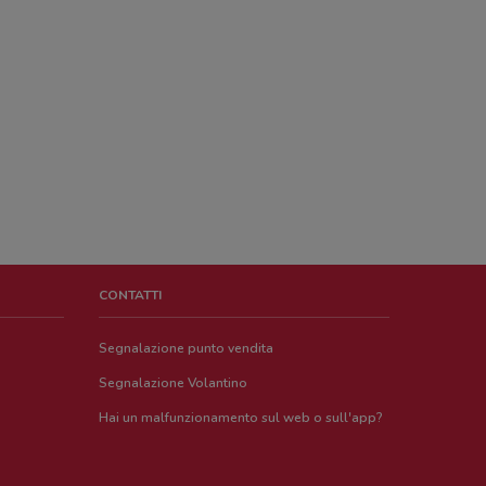
CONTATTI
Segnalazione punto vendita
Segnalazione Volantino
Hai un malfunzionamento sul web o sull'app?