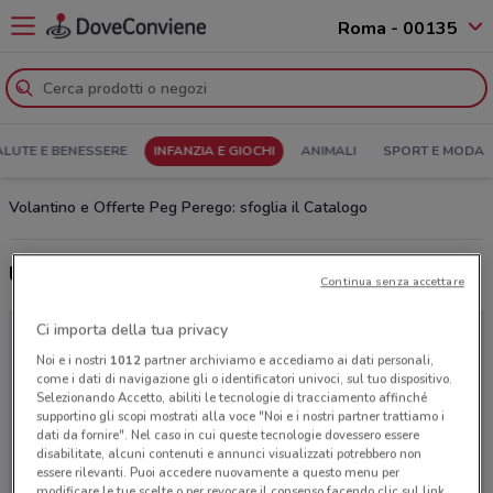
Roma - 00135
ALUTE E BENESSERE
INFANZIA E GIOCHI
ANIMALI
SPORT E MODA
Volantino e Offerte Peg Perego: sfoglia il Catalogo
Ultime offerte del volantino Peg Perego
Continua senza accettare
Ci importa della tua privacy
Noi e i nostri
1012
partner archiviamo e accediamo ai dati personali,
come i dati di navigazione gli o identificatori univoci, sul tuo dispositivo.
Selezionando Accetto, abiliti le tecnologie di tracciamento affinché
supportino gli scopi mostrati alla voce "Noi e i nostri partner trattiamo i
dati da fornire". Nel caso in cui queste tecnologie dovessero essere
disabilitate, alcuni contenuti e annunci visualizzati potrebbero non
essere rilevanti. Puoi accedere nuovamente a questo menu per
modificare le tue scelte o per revocare il consenso facendo clic sul link