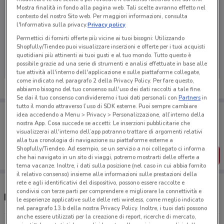
Mostra finalità in fondo alla pagina web. Tali scelte avranno effetto nel
contesto del nostro Sito web. Per maggiori informazioni, consulta
l'Informativa sulla privacy.
Privacy policy
Permettici di fornirti offerte più vicine ai tuoi bisogni: Utilizzando
Ci dispiace, al momento non abbiamo pubblicato
Shopfully/Tiendeo puoi visualizzare inserzioni e offerte per i tuoi acquisti
volantini nella tua zona. Riprova più tardi.
quotidiani più attinenti ai tuoi gusti e al tuo mondo. Tutto questo è
possibile grazie ad una serie di strumenti e analisi effettuate in base alle
tue attività all'interno dell'applicazione e sulle piattaforme collegate,
come indicato nel paragrafo 2 della Privacy Policy. Per fare questo,
abbiamo bisogno del tuo consenso sull'uso dei dati raccolti a tale fine.
Se dai il tuo consenso condivideremo i tuoi dati personali con
Partners
in
tutto il mondo attraverso l’uso di SDK esterne. Puoi sempre cambiare
Porta DoveConviene sempre con te!
idea accedendo a Menu > Privacy > Personalizzazione, all’interno della
Puoi trovare le migliori offerte dei negozi vicino a te,
nostra App. Cosa succede se accetti: Le inserzioni pubblicitarie che
salvarle e creare la tua lista del risparmio, comodamente
visualizzerai all'interno dell’app potranno trattare di argomenti relativi
dal tuo cellulare.
alla tua cronologia di navigazione su piattaforme esterne a
Shopfully/Tiendeo. Ad esempio, se un servizio a noi collegato ci informa
SCARICA L’APP
che hai navigato in un sito di viaggi, potremo mostrarti delle offerte a
tema vacanze. Inoltre, i dati sulla posizione (nel caso in cui abbia fornito
il relativo consenso) insieme alle informazioni sulle prestazioni della
rete e agli identificativi del dispositivo, possono essere raccolte e
condivisi con terze parti per comprendere e migliorare la connettività e
Negozi Peg Perego nelle vicinanze
le esperienze applicative sulle delle reti wireless, come meglio indicato
nel paragrafo 13.b della nostra Privacy Policy. Inoltre, i tuoi dati possono
anche essere utilizzati per la creazione di report, ricerche di mercato,