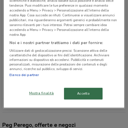
Via De Viti De Marco 44 Roma
scientifiche e statistiche, analisi basate sulla posizione e analisi delle
tendenze. Puoi modificare le tue preferenze in qualsiasi momento
2.2 km
accedendo a Menu > Privacy > Personalizzazione all'interno della
nostra App. Cosa succede se rifiuti: Continuerai a visualizzare annunci
pubblicitari, ma riguarderanno argomenti generici e probabilmente non
Via Di Torrevecchia, 303/303A Roma
saranno rilevanti per i tuoi interessi. Potrai sempre cambiare idea
3.3 km
accedendo a Menu > Privacy > Personalizzazione all'interno della
nostra App.
Via Flaminia, 1060 Roma
Noi e i nostri partner trattiamo i dati per fornire:
3.3 km
Utilizzare dati di geolocalizzazione precisi. Scansione attiva delle
caratteristiche del dispositivo ai fini dell’identificazione. Archiviare
informazioni su dispositivo e/o accedervi. Pubblicità e contenuti
Via Mattia Battistini 450/C Roma
personalizzati, misurazione delle prestazioni dei contenuti e degli
annunci, ricerche sul pubblico, sviluppo di servizi.
3.4 km
Elenco dei partner
Via Mattia Battistini, 450/C Roma
3.4 km
Mostra finalità
Accetto
Tutti i negozi Peg Perego
Peg Perego, offerte e negozi