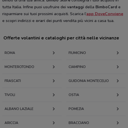
bimbo di una tua amica.
Bimbo Store
consegna i tuoi acquisti in
tutta Italia. Infine puoi usufruire dei
vantaggi
della
BimboCard
e
risparmiare sui tuoi prossimi acquisti. Scarica l’
app DoveConviene
e scopri indirizzi e
orari
dei punti vendita più vicini a casa tua.
Offerte volantini e cataloghi per città nelle vicinanze
ROMA
FIUMICINO
MONTEROTONDO
CIAMPINO
FRASCATI
GUIDONIA MONTECELIO
TIVOLI
OSTIA
ALBANO LAZIALE
POMEZIA
ARICCIA
BRACCIANO