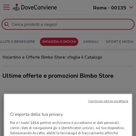
Roma - 00135
ALUTE E BENESSERE
INFANZIA E GIOCHI
ANIMALI
SPORT E MODA
Volantino e Offerte Bimbo Store: sfoglia il Catalogo
Ultime offerte e promozioni Bimbo Store
Continua senza accettare
Ci importa della tua privacy
Noi e i nostri
1014
partner archiviamo e accediamo ai dati personali,
come i dati di navigazione gli o identificatori univoci, sul tuo dispositivo.
Selezionando Accetto, abiliti le tecnologie di tracciamento affinché