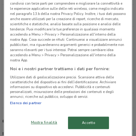
condivisi con terze parti per comprendere e migliorare la connettività e
le esperienze applicative sulle delle reti wireless, come meglio indicato
Via Giovanni Conti, 11/25 Roma
nel paragrafo 13.b della nostra Privacy Policy. Inoltre, i tuoi dati possono
6.3 km
APERTO
anche essere utilizzati per la creazione di report, ricerche di mercato,
scientifiche e statistiche, analisi basate sulla posizione e analisi delle
tendenze. Puoi modificare le tue preferenze in qualsiasi momento
Via Aurelia 1334 Roma
accedendo a Menu > Privacy > Personalizzazione all'interno della
nostra App. Cosa succede se rifiuti: Continuerai a visualizzare annunci
10 km
APERTO
pubblicitari, ma riguarderanno argomenti generici e probabilmente non
saranno rilevanti per i tuoi interessi. Potrai sempre cambiare idea
accedendo a Menu > Privacy > Personalizzazione all'interno della
via Prenestina 1087/1089 Roma
nostra App.
14.1 km
APERTO
Noi e i nostri partner trattiamo i dati per fornire:
Utilizzare dati di geolocalizzazione precisi. Scansione attiva delle
Via Bernardino Alimena 38 Roma
caratteristiche del dispositivo ai fini dell’identificazione. Archiviare
15.3 km
APERTO
informazioni su dispositivo e/o accedervi. Pubblicità e contenuti
personalizzati, misurazione delle prestazioni dei contenuti e degli
annunci, ricerche sul pubblico, sviluppo di servizi.
Tutti i negozi Bimbo Store
Elenco dei partner
Catalogo premi e promozioni Bimbo Store
Mostra finalità
Accetto
Bimbo Store
è la catena di negozi specializzata nella vendita di