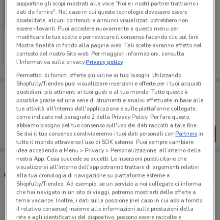
supportino gli scopi mostrati alla voce "Noi e i nostri partner trattiamo i
dati da fornire". Nel caso in cui queste tecnologie dovessero essere
disabilitate, alcuni contenuti e annunci visualizzati potrebbero non
essere rilevanti. Puoi accedere nuovamente a questo menu per
modificare le tue scelte o per revocare il consenso facendo clic sul link
Bimbo Store
Mostra finalità in fondo alla pagina web. Tali scelte avranno effetto nel
contesto del nostro Sito web. Per maggiori informazioni, consulta
Scade il 26/08
4.9 km
l'Informativa sulla privacy.
Privacy policy
Permettici di fornirti offerte più vicine ai tuoi bisogni: Utilizzando
Shopfully/Tiendeo puoi visualizzare inserzioni e offerte per i tuoi acquisti
Porta DoveConviene sempre con te!
quotidiani più attinenti ai tuoi gusti e al tuo mondo. Tutto questo è
Puoi trovare le migliori offerte dei negozi vicino a te,
possibile grazie ad una serie di strumenti e analisi effettuate in base alle
salvarle e creare la tua lista del risparmio, comodamente
tue attività all'interno dell'applicazione e sulle piattaforme collegate,
dal tuo cellulare.
come indicato nel paragrafo 2 della Privacy Policy. Per fare questo,
abbiamo bisogno del tuo consenso sull'uso dei dati raccolti a tale fine.
SCARICA L’APP
Se dai il tuo consenso condivideremo i tuoi dati personali con
Partners
in
tutto il mondo attraverso l’uso di SDK esterne. Puoi sempre cambiare
idea accedendo a Menu > Privacy > Personalizzazione, all’interno della
nostra App. Cosa succede se accetti: Le inserzioni pubblicitarie che
visualizzerai all'interno dell’app potranno trattare di argomenti relativi
Orari e negozi Bimbo Store
alla tua cronologia di navigazione su piattaforme esterne a
Shopfully/Tiendeo. Ad esempio, se un servizio a noi collegato ci informa
che hai navigato in un sito di viaggi, potremo mostrarti delle offerte a
tema vacanze. Inoltre, i dati sulla posizione (nel caso in cui abbia fornito
Via Della Stazione Di Grottarossa, 1060 Roma
il relativo consenso) insieme alle informazioni sulle prestazioni della
4.9 km
APERTO
rete e agli identificativi del dispositivo, possono essere raccolte e