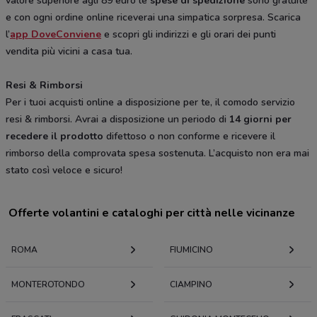
valore superiore agli 89 euro le
spese di spedizione
sono gratuite
e con ogni ordine online riceverai una simpatica sorpresa. Scarica
l’
app DoveConviene
e scopri gli indirizzi e gli orari dei punti
vendita più vicini a casa tua.
Resi & Rimborsi
Per i tuoi acquisti online a disposizione per te, il comodo servizio
resi & rimborsi. Avrai a disposizione un periodo di
14 giorni per
recedere il prodotto
difettoso o non conforme e ricevere il
rimborso della comprovata spesa sostenuta. L’acquisto non era mai
stato così veloce e sicuro!
Offerte volantini e cataloghi per città nelle vicinanze
ROMA
FIUMICINO
MONTEROTONDO
CIAMPINO