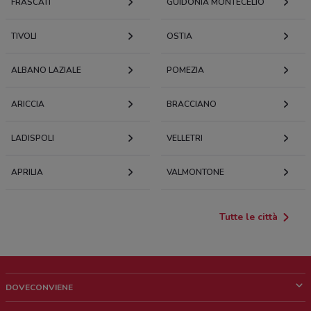
FRASCATI
GUIDONIA MONTECELIO
TIVOLI
OSTIA
ALBANO LAZIALE
POMEZIA
ARICCIA
BRACCIANO
LADISPOLI
VELLETRI
APRILIA
VALMONTONE
Tutte le città
DOVECONVIENE
Cos'è DoveConviene