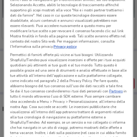
Selezionando Accetto, abiliti le tecnologie di tracciamento affinché
supportino gli scopi mostrati alla voce "Noi e i nostri partner trattiamo i
dati da fornire". Nel caso in cui queste tecnologie dovessero essere
disabilitate, alcuni contenuti e annunci visualizzati potrebbero non
Toys Center
Toys Center
essere rilevanti. Puoi accedere nuovamente a questo menu per
modificare le tue scelte o per revocare il consenso facendo clic sul link
Scade il 31/12
4.9 km
Scade il 26/08
4.9 km
Mostra finalità in fondo alla pagina web. Tali scelte avranno effetto nel
contesto del nostro Sito web. Per maggiori informazioni, consulta
l'Informativa sulla privacy.
Privacy policy
Permettici di fornirti offerte più vicine ai tuoi bisogni: Utilizzando
Porta DoveConviene sempre con te!
Shopfully/Tiendeo puoi visualizzare inserzioni e offerte per i tuoi acquisti
Puoi trovare le migliori offerte dei negozi vicino a te,
quotidiani più attinenti ai tuoi gusti e al tuo mondo. Tutto questo è
salvarle e creare la tua lista del risparmio, comodamente
possibile grazie ad una serie di strumenti e analisi effettuate in base alle
dal tuo cellulare.
tue attività all'interno dell'applicazione e sulle piattaforme collegate,
come indicato nel paragrafo 2 della Privacy Policy. Per fare questo,
SCARICA L’APP
abbiamo bisogno del tuo consenso sull'uso dei dati raccolti a tale fine.
Se dai il tuo consenso condivideremo i tuoi dati personali con
Partners
in
tutto il mondo attraverso l’uso di SDK esterne. Puoi sempre cambiare
idea accedendo a Menu > Privacy > Personalizzazione, all’interno della
nostra App. Cosa succede se accetti: Le inserzioni pubblicitarie che
Negozi Toys Center nelle vicinanze
visualizzerai all'interno dell’app potranno trattare di argomenti relativi
alla tua cronologia di navigazione su piattaforme esterne a
Shopfully/Tiendeo. Ad esempio, se un servizio a noi collegato ci informa
Via Della Stazione Di Grottaros, 1060 Roma
che hai navigato in un sito di viaggi, potremo mostrarti delle offerte a
tema vacanze. Inoltre, i dati sulla posizione (nel caso in cui abbia fornito
4.9 km
CHIUSO