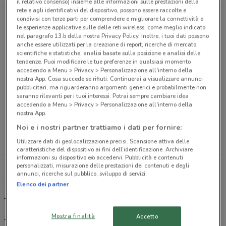
il relativo consenso) insieme alle informazioni sulle prestazioni della
rete e agli identificativi del dispositivo, possono essere raccolte e
condivisi con terze parti per comprendere e migliorare la connettività e
Via Giovanni Conti, 11/25 Roma
le esperienze applicative sulle delle reti wireless, come meglio indicato
6.3 km
CHIUSO
nel paragrafo 13.b della nostra Privacy Policy. Inoltre, i tuoi dati possono
anche essere utilizzati per la creazione di report, ricerche di mercato,
scientifiche e statistiche, analisi basate sulla posizione e analisi delle
Via Aurelia, 1334 Roma
tendenze. Puoi modificare le tue preferenze in qualsiasi momento
10 km
CHIUSO
accedendo a Menu > Privacy > Personalizzazione all'interno della
nostra App. Cosa succede se rifiuti: Continuerai a visualizzare annunci
pubblicitari, ma riguarderanno argomenti generici e probabilmente non
Via Prenestina 1087/1089 Roma
saranno rilevanti per i tuoi interessi. Potrai sempre cambiare idea
accedendo a Menu > Privacy > Personalizzazione all'interno della
14.1 km
CHIUSO
nostra App.
Noi e i nostri partner trattiamo i dati per fornire:
Via O. Raimondo, 21 Roma
Utilizzare dati di geolocalizzazione precisi. Scansione attiva delle
15.1 km
CHIUSO
caratteristiche del dispositivo ai fini dell’identificazione. Archiviare
informazioni su dispositivo e/o accedervi. Pubblicità e contenuti
personalizzati, misurazione delle prestazioni dei contenuti e degli
Tutti i negozi Toys Center
annunci, ricerche sul pubblico, sviluppo di servizi.
Elenco dei partner
Toys Center, offerte e negozi
Mostra finalità
Accetto
Toys Center
è la catena leader nella vendita di
giocattoli
. La