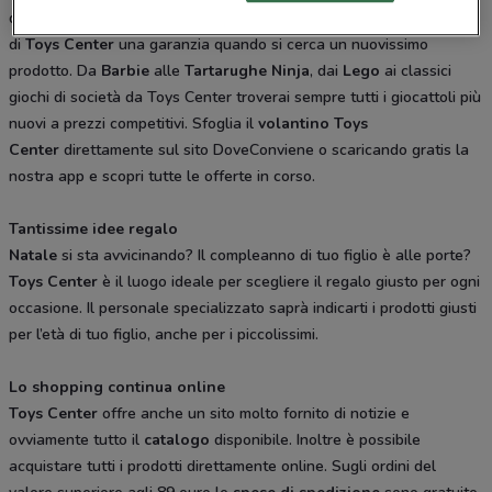
qualità e il vasto assortimento di giochi delle migliori marche fanno
di
Toys Center
una garanzia quando si cerca un nuovissimo
prodotto. Da
Barbie
alle
Tartarughe Ninja
, dai
Lego
ai classici
giochi di società da Toys Center troverai sempre tutti i giocattoli più
nuovi a prezzi competitivi. Sfoglia il
volantino Toys
Center
direttamente sul sito DoveConviene o scaricando gratis la
nostra app e scopri tutte le offerte in corso.
Tantissime idee regalo
Natale
si sta avvicinando? Il compleanno di tuo figlio è alle porte?
Toys Center
è il luogo ideale per scegliere il regalo giusto per ogni
occasione. Il personale specializzato saprà indicarti i prodotti giusti
per l’età di tuo figlio, anche per i piccolissimi.
Lo shopping continua online
Toys Center
offre anche un sito molto fornito di notizie e
ovviamente tutto il
catalogo
disponibile. Inoltre è possibile
acquistare tutti i prodotti direttamente online. Sugli ordini del