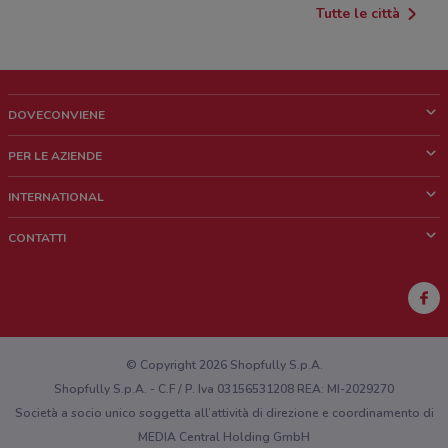
Tutte le città
DOVECONVIENE
Cos'è DoveConviene
PER LE AZIENDE
Chi siamo
Cosa facciamo
INTERNATIONAL
News e media
Richieste commerciali e marketing
Brazil
CONTATTI
Lavora con noi
Mexico
Segnalazione punto vendita
France
Segnalazione Volantino
Australia
Hai un malfunzionamento sul web o sull'app?
New Zealand
© Copyright 2026 Shopfully S.p.A.
Shopfully S.p.A. - C.F / P. Iva 03156531208 REA: MI-2029270
Società a socio unico soggetta all’attività di direzione e coordinamento di
MEDIA Central Holding GmbH