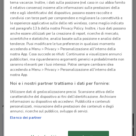
7.7 km
tema vacanze. Inoltre, i dati sulla posizione (nel caso in cui abbia fornito
il relativo consenso) insieme alle informazioni sulle prestazioni della
rete e agli identificativi del dispositivo, possono essere raccolte e
Via Di Torre Spaccata 110 Roma
condivisi con terze parti per comprendere e migliorare la connettività e
le esperienze applicative sulle delle reti wireless, come meglio indicato
13.8 km
nel paragrafo 13.b della nostra Privacy Policy. Inoltre, i tuoi dati possono
anche essere utilizzati per la creazione di report, ricerche di mercato,
scientifiche e statistiche, analisi basate sulla posizione e analisi delle
VIALE EROI DI RODI 230 Roma
tendenze. Puoi modificare le tue preferenze in qualsiasi momento
16.7 km
accedendo a Menu > Privacy > Personalizzazione all'interno della
nostra App. Cosa succede se rifiuti: Continuerai a visualizzare annunci
pubblicitari, ma riguarderanno argomenti generici e probabilmente non
VIA XXV OTTOBRE 3/5 Monterotondo
saranno rilevanti per i tuoi interessi. Potrai sempre cambiare idea
18.9 km
accedendo a Menu > Privacy > Personalizzazione all'interno della
nostra App.
Noi e i nostri partner trattiamo i dati per fornire:
Tutti i negozi Pali
Utilizzare dati di geolocalizzazione precisi. Scansione attiva delle
caratteristiche del dispositivo ai fini dell’identificazione. Archiviare
informazioni su dispositivo e/o accedervi. Pubblicità e contenuti
Altri volantini nelle vicinanze
personalizzati, misurazione delle prestazioni dei contenuti e degli
annunci, ricerche sul pubblico, sviluppo di servizi.
Elenco dei partner