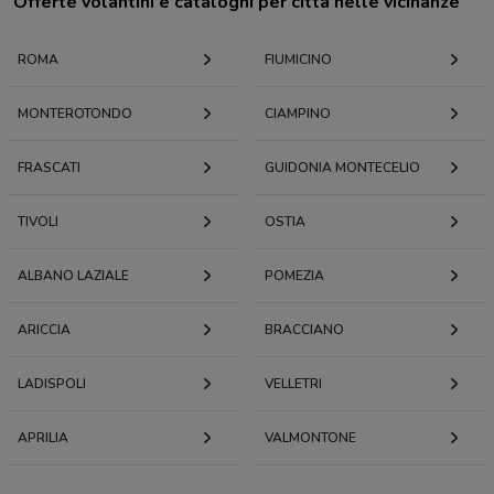
Offerte volantini e cataloghi per città nelle vicinanze
ROMA
FIUMICINO
MONTEROTONDO
CIAMPINO
FRASCATI
GUIDONIA MONTECELIO
TIVOLI
OSTIA
ALBANO LAZIALE
POMEZIA
ARICCIA
BRACCIANO
LADISPOLI
VELLETRI
APRILIA
VALMONTONE