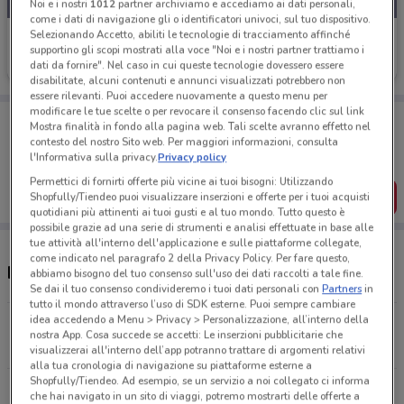
Noi e i nostri
1012
partner archiviamo e accediamo ai dati personali,
come i dati di navigazione gli o identificatori univoci, sul tuo dispositivo.
Selezionando Accetto, abiliti le tecnologie di tracciamento affinché
Pali
supportino gli scopi mostrati alla voce "Noi e i nostri partner trattiamo i
dati da fornire". Nel caso in cui queste tecnologie dovessero essere
Scade il 31/12
7.6 km
disabilitate, alcuni contenuti e annunci visualizzati potrebbero non
essere rilevanti. Puoi accedere nuovamente a questo menu per
modificare le tue scelte o per revocare il consenso facendo clic sul link
Porta DoveConviene sempre con te!
Mostra finalità in fondo alla pagina web. Tali scelte avranno effetto nel
Puoi trovare le migliori offerte dei negozi vicino a te,
contesto del nostro Sito web. Per maggiori informazioni, consulta
salvarle e creare la tua lista del risparmio, comodamente
l'Informativa sulla privacy.
Privacy policy
dal tuo cellulare.
Permettici di fornirti offerte più vicine ai tuoi bisogni: Utilizzando
SCARICA L’APP
Shopfully/Tiendeo puoi visualizzare inserzioni e offerte per i tuoi acquisti
quotidiani più attinenti ai tuoi gusti e al tuo mondo. Tutto questo è
possibile grazie ad una serie di strumenti e analisi effettuate in base alle
tue attività all'interno dell'applicazione e sulle piattaforme collegate,
come indicato nel paragrafo 2 della Privacy Policy. Per fare questo,
Negozi Pali nelle vicinanze
abbiamo bisogno del tuo consenso sull'uso dei dati raccolti a tale fine.
Se dai il tuo consenso condivideremo i tuoi dati personali con
Partners
in
tutto il mondo attraverso l’uso di SDK esterne. Puoi sempre cambiare
idea accedendo a Menu > Privacy > Personalizzazione, all’interno della
Via Ostiense, 119 Roma
nostra App. Cosa succede se accetti: Le inserzioni pubblicitarie che
7.6 km
visualizzerai all'interno dell’app potranno trattare di argomenti relativi
alla tua cronologia di navigazione su piattaforme esterne a
Shopfully/Tiendeo. Ad esempio, se un servizio a noi collegato ci informa
VIA TIBURTINA 522 Roma
che hai navigato in un sito di viaggi, potremo mostrarti delle offerte a