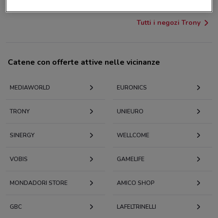
Tutti i negozi Trony
Catene con offerte attive nelle vicinanze
MEDIAWORLD
EURONICS
TRONY
UNIEURO
SINERGY
WELLCOME
VOBIS
GAMELIFE
MONDADORI STORE
AMICO SHOP
GBC
LAFELTRINELLI