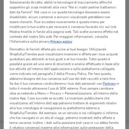
Selezionando Accetto, abiliti le tecnologie di tracciamento affinché
Tutte le promozioni di questo negozio
supportino gli scopi mostrati alla voce "Noi e i nostri partner trattiamo i
dati da fornire". Nel caso in cui queste tecnologie dovessero essere
disabilitate, alcuni contenuti e annunci visualizzati potrebbero non
essere rilevanti. Puoi accedere nuovamente a questo menu per
modificare le tue scelte o per revocare il consenso facendo clic sul link
Mostra finalità in fondo alla pagina web. Tali scelte avranno effetto nel
contesto del nostro Sito web. Per maggiori informazioni, consulta
l'Informativa sulla privacy.
Privacy policy
Permettici di fornirti offerte più vicine ai tuoi bisogni: Utilizzando
Shopfully/Tiendeo puoi visualizzare inserzioni e offerte per i tuoi acquisti
quotidiani più attinenti ai tuoi gusti e al tuo mondo. Tutto questo è
possibile grazie ad una serie di strumenti e analisi effettuate in base alle
tue attività all'interno dell'applicazione e sulle piattaforme collegate,
come indicato nel paragrafo 2 della Privacy Policy. Per fare questo,
abbiamo bisogno del tuo consenso sull'uso dei dati raccolti a tale fine.
Se dai il tuo consenso condivideremo i tuoi dati personali con
Partners
in
Ci dispiace, al momento non abbiamo pubblicato
tutto il mondo attraverso l’uso di SDK esterne. Puoi sempre cambiare
volantini nella tua zona. Riprova più tardi.
idea accedendo a Menu > Privacy > Personalizzazione, all’interno della
nostra App. Cosa succede se accetti: Le inserzioni pubblicitarie che
visualizzerai all'interno dell’app potranno trattare di argomenti relativi
alla tua cronologia di navigazione su piattaforme esterne a
Shopfully/Tiendeo. Ad esempio, se un servizio a noi collegato ci informa
che hai navigato in un sito di viaggi, potremo mostrarti delle offerte a
tema vacanze. Inoltre, i dati sulla posizione (nel caso in cui abbia fornito
Porta DoveConviene sempre con te!
il relativo consenso) insieme alle informazioni sulle prestazioni della