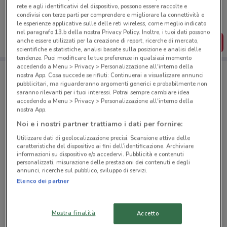
rete e agli identificativi del dispositivo, possono essere raccolte e
Puoi trovare le migliori offerte dei negozi vicino a te,
condivisi con terze parti per comprendere e migliorare la connettività e
salvarle e creare la tua lista del risparmio, comodamente
dal tuo cellulare.
le esperienze applicative sulle delle reti wireless, come meglio indicato
nel paragrafo 13.b della nostra Privacy Policy. Inoltre, i tuoi dati possono
anche essere utilizzati per la creazione di report, ricerche di mercato,
SCARICA L’APP
scientifiche e statistiche, analisi basate sulla posizione e analisi delle
tendenze. Puoi modificare le tue preferenze in qualsiasi momento
accedendo a Menu > Privacy > Personalizzazione all'interno della
nostra App. Cosa succede se rifiuti: Continuerai a visualizzare annunci
Negozi Trony a Omegna
pubblicitari, ma riguarderanno argomenti generici e probabilmente non
saranno rilevanti per i tuoi interessi. Potrai sempre cambiare idea
accedendo a Menu > Privacy > Personalizzazione all'interno della
nostra App.
Noi e i nostri partner trattiamo i dati per fornire:
Utilizzare dati di geolocalizzazione precisi. Scansione attiva delle
caratteristiche del dispositivo ai fini dell’identificazione. Archiviare
© MapTiler
© OpenStreetMap contributors
informazioni su dispositivo e/o accedervi. Pubblicità e contenuti
personalizzati, misurazione delle prestazioni dei contenuti e degli
annunci, ricerche sul pubblico, sviluppo di servizi.
Via Bernardino Alimena, 111 Roma
Elenco dei partner
15.8 km
CHIUSO
Via Casilina, 1804 Roma
Mostra finalità
Accetto
20.4 km
CHIUSO