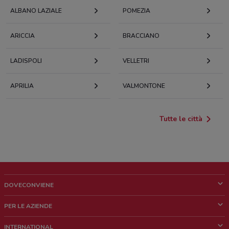
ALBANO LAZIALE
POMEZIA
ARICCIA
BRACCIANO
LADISPOLI
VELLETRI
APRILIA
VALMONTONE
Tutte le città
DOVECONVIENE
Cos'è DoveConviene
PER LE AZIENDE
Chi siamo
Cosa facciamo
INTERNATIONAL