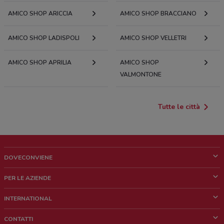
AMICO SHOP ARICCIA
AMICO SHOP BRACCIANO
AMICO SHOP LADISPOLI
AMICO SHOP VELLETRI
AMICO SHOP APRILIA
AMICO SHOP
VALMONTONE
Tutte le città
DOVECONVIENE
Cos'è DoveConviene
PER LE AZIENDE
Chi siamo
Cosa facciamo
INTERNATIONAL
News e media
Richieste commerciali e marketing
Brazil
CONTATTI
Lavora con noi