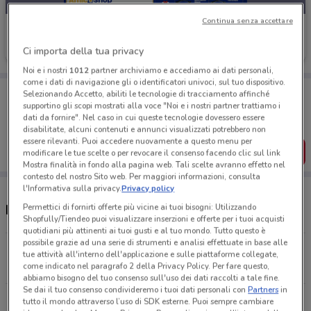
Continua senza accettare
Amico Shop
Ci importa della tua privacy
Scade il 31/08
1.5 km
Noi e i nostri
1012
partner archiviamo e accediamo ai dati personali,
come i dati di navigazione gli o identificatori univoci, sul tuo dispositivo.
Porta DoveConviene sempre con te!
Selezionando Accetto, abiliti le tecnologie di tracciamento affinché
Puoi trovare le migliori offerte dei negozi vicino a te,
supportino gli scopi mostrati alla voce "Noi e i nostri partner trattiamo i
salvarle e creare la tua lista del risparmio, comodamente
dati da fornire". Nel caso in cui queste tecnologie dovessero essere
dal tuo cellulare.
disabilitate, alcuni contenuti e annunci visualizzati potrebbero non
essere rilevanti. Puoi accedere nuovamente a questo menu per
SCARICA L’APP
modificare le tue scelte o per revocare il consenso facendo clic sul link
Mostra finalità in fondo alla pagina web. Tali scelte avranno effetto nel
contesto del nostro Sito web. Per maggiori informazioni, consulta
l'Informativa sulla privacy.
Privacy policy
Permettici di fornirti offerte più vicine ai tuoi bisogni: Utilizzando
Negozi Amico Shop nelle vicinanze
Shopfully/Tiendeo puoi visualizzare inserzioni e offerte per i tuoi acquisti
quotidiani più attinenti ai tuoi gusti e al tuo mondo. Tutto questo è
possibile grazie ad una serie di strumenti e analisi effettuate in base alle
VIA TRIONFALE, 7225 Roma
tue attività all'interno dell'applicazione e sulle piattaforme collegate,
1.5 km
come indicato nel paragrafo 2 della Privacy Policy. Per fare questo,
abbiamo bisogno del tuo consenso sull'uso dei dati raccolti a tale fine.
Se dai il tuo consenso condivideremo i tuoi dati personali con
Partners
in
VIA R.R. PEREIRA, 175 Roma
tutto il mondo attraverso l’uso di SDK esterne. Puoi sempre cambiare