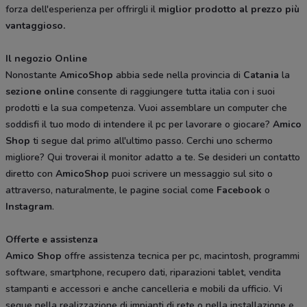
forza dell'esperienza per offrirgli il
miglior
prodotto al prezzo più
vantaggioso.
Il negozio Online
Nonostante
AmicoShop
abbia sede nella provincia di
Catania
la
sezione
online
consente di raggiungere tutta italia con i suoi
prodotti e la sua competenza. Vuoi assemblare un computer che
soddisfi il tuo modo di intendere il pc per lavorare o giocare?
Amico
Shop
ti segue dal primo all'ultimo passo. Cerchi uno schermo
migliore? Qui troverai il monitor adatto a te. Se desideri un contatto
diretto con
AmicoShop
puoi scrivere un messaggio sul sito o
attraverso, naturalmente, le pagine social come
Facebook
o
Instagram
.
Offerte e assistenza
Amico
Shop
offre assistenza tecnica per pc, macintosh, programmi
software, smartphone, recupero dati, riparazioni tablet, vendita
stampanti e accessori e anche cancelleria e mobili da ufficio. Vi
segue nella realizzazione di impianti di rete o nella installazione e