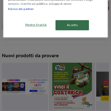
annunci, ricerche sul pubblico, sviluppo di servizi.
Elenco dei partner
Mostra finalità
Accetto
-3 GIORNI
Unieuro
Euronics
Sky
Nuovi prodotti da provare