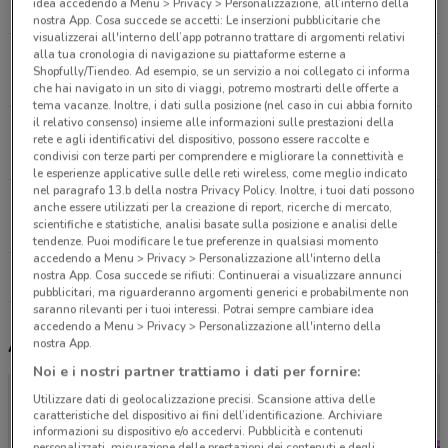
idea accedendo a Menu > Privacy > Personalizzazione, all’interno della
2.3 km
nostra App. Cosa succede se accetti: Le inserzioni pubblicitarie che
visualizzerai all'interno dell’app potranno trattare di argomenti relativi
alla tua cronologia di navigazione su piattaforme esterne a
VIA TRIONFALE, 8317 Roma
Shopfully/Tiendeo. Ad esempio, se un servizio a noi collegato ci informa
2.4 km
che hai navigato in un sito di viaggi, potremo mostrarti delle offerte a
tema vacanze. Inoltre, i dati sulla posizione (nel caso in cui abbia fornito
il relativo consenso) insieme alle informazioni sulle prestazioni della
VIA LEONE IV 43 Roma
rete e agli identificativi del dispositivo, possono essere raccolte e
2.8 km
condivisi con terze parti per comprendere e migliorare la connettività e
le esperienze applicative sulle delle reti wireless, come meglio indicato
nel paragrafo 13.b della nostra Privacy Policy. Inoltre, i tuoi dati possono
VIA BALDO DEGLI UBALDI 272 Roma
anche essere utilizzati per la creazione di report, ricerche di mercato,
scientifiche e statistiche, analisi basate sulla posizione e analisi delle
3.8 km
tendenze. Puoi modificare le tue preferenze in qualsiasi momento
accedendo a Menu > Privacy > Personalizzazione all'interno della
nostra App. Cosa succede se rifiuti: Continuerai a visualizzare annunci
Tutti i negozi Amico Shop
pubblicitari, ma riguarderanno argomenti generici e probabilmente non
saranno rilevanti per i tuoi interessi. Potrai sempre cambiare idea
accedendo a Menu > Privacy > Personalizzazione all'interno della
Altri volantini nelle vicinanze
nostra App.
Noi e i nostri partner trattiamo i dati per fornire:
Utilizzare dati di geolocalizzazione precisi. Scansione attiva delle
caratteristiche del dispositivo ai fini dell’identificazione. Archiviare
informazioni su dispositivo e/o accedervi. Pubblicità e contenuti
personalizzati, misurazione delle prestazioni dei contenuti e degli