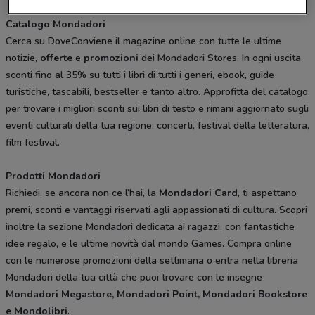
Catalogo Mondadori
Cerca su DoveConviene il magazine online con tutte le ultime
notizie,
offerte
e
promozioni
dei Mondadori Stores. In ogni uscita
sconti fino al 35% su tutti i libri di tutti i generi, ebook, guide
turistiche, tascabili, bestseller e tanto altro. Approfitta del catalogo
per trovare i migliori sconti sui libri di testo e rimani aggiornato sugli
eventi culturali della tua regione: concerti, festival della letteratura,
film festival.
Prodotti Mondadori
Richiedi, se ancora non ce l’hai, la
Mondadori Card
, ti aspettano
premi, sconti e vantaggi riservati agli appassionati di cultura. Scopri
inoltre la sezione Mondadori dedicata ai ragazzi, con fantastiche
idee regalo, e le ultime novità dal mondo Games. Compra online
con le numerose promozioni della settimana o entra nella libreria
Mondadori della tua città che puoi trovare con le insegne
Mondadori Megastore, Mondadori Point, Mondadori Bookstore
e Mondolibri
.