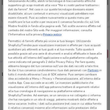
Selezionando Accetto, abiliti le tecnologie di tracciamento affinché
supportino gli scopi mostrati alla voce "Noi e i nostri partner trattiamo i
dati da fornire". Nel caso in cui queste tecnologie dovessero essere
Mondadori Store
disabilitate, alcuni contenuti e annunci visualizzati potrebbero non
essere rilevanti. Puoi accedere nuovamente a questo menu per
Scade il 23/08
1.8 km
modificare le tue scelte o per revocare il consenso facendo clic sul link
Mostra finalità in fondo alla pagina web. Tali scelte avranno effetto nel
contesto del nostro Sito web. Per maggiori informazioni, consulta
Porta DoveConviene sempre con te!
l'Informativa sulla privacy.
Privacy policy
Puoi trovare le migliori offerte dei negozi vicino a te,
salvarle e creare la tua lista del risparmio, comodamente
Permettici di fornirti offerte più vicine ai tuoi bisogni: Utilizzando
dal tuo cellulare.
Shopfully/Tiendeo puoi visualizzare inserzioni e offerte per i tuoi acquisti
quotidiani più attinenti ai tuoi gusti e al tuo mondo. Tutto questo è
SCARICA L’APP
possibile grazie ad una serie di strumenti e analisi effettuate in base alle
tue attività all'interno dell'applicazione e sulle piattaforme collegate,
come indicato nel paragrafo 2 della Privacy Policy. Per fare questo,
abbiamo bisogno del tuo consenso sull'uso dei dati raccolti a tale fine.
Se dai il tuo consenso condivideremo i tuoi dati personali con
Partners
in
Negozi Mondadori Store nelle vicinanze
tutto il mondo attraverso l’uso di SDK esterne. Puoi sempre cambiare
idea accedendo a Menu > Privacy > Personalizzazione, all’interno della
nostra App. Cosa succede se accetti: Le inserzioni pubblicitarie che
visualizzerai all'interno dell’app potranno trattare di argomenti relativi
Piazza Della Balduina, 12 Roma
alla tua cronologia di navigazione su piattaforme esterne a
1.8 km
APERTO
Shopfully/Tiendeo. Ad esempio, se un servizio a noi collegato ci informa
che hai navigato in un sito di viaggi, potremo mostrarti delle offerte a
tema vacanze. Inoltre, i dati sulla posizione (nel caso in cui abbia fornito
Piazza Cola Di Rienzo, 81/83 Roma
il relativo consenso) insieme alle informazioni sulle prestazioni della