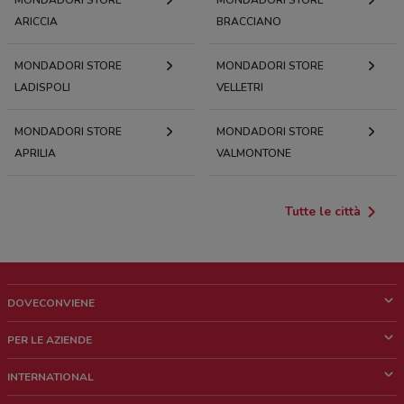
MONDADORI STORE
MONDADORI STORE
ARICCIA
BRACCIANO
MONDADORI STORE
MONDADORI STORE
LADISPOLI
VELLETRI
MONDADORI STORE
MONDADORI STORE
APRILIA
VALMONTONE
Tutte le città
DOVECONVIENE
Cos'è DoveConviene
PER LE AZIENDE
Chi siamo
Cosa facciamo
INTERNATIONAL
News e media
Richieste commerciali e marketing