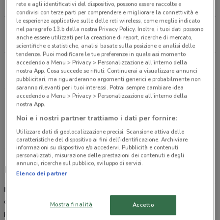
2.9 km
APERTO
rete e agli identificativi del dispositivo, possono essere raccolte e
condivisi con terze parti per comprendere e migliorare la connettività e
le esperienze applicative sulle delle reti wireless, come meglio indicato
Via di Torrevecchia, 126 Roma
nel paragrafo 13.b della nostra Privacy Policy. Inoltre, i tuoi dati possono
anche essere utilizzati per la creazione di report, ricerche di mercato,
3 km
APERTO
scientifiche e statistiche, analisi basate sulla posizione e analisi delle
tendenze. Puoi modificare le tue preferenze in qualsiasi momento
accedendo a Menu > Privacy > Personalizzazione all'interno della
Via Cassia, 692 Roma
nostra App. Cosa succede se rifiuti: Continuerai a visualizzare annunci
3.6 km
APERTO
pubblicitari, ma riguarderanno argomenti generici e probabilmente non
saranno rilevanti per i tuoi interessi. Potrai sempre cambiare idea
accedendo a Menu > Privacy > Personalizzazione all'interno della
Via Di Valle Aurelia, 30 Roma
nostra App.
3.7 km
APERTO
Noi e i nostri partner trattiamo i dati per fornire:
Utilizzare dati di geolocalizzazione precisi. Scansione attiva delle
Tutti i negozi Mondadori Store
caratteristiche del dispositivo ai fini dell’identificazione. Archiviare
informazioni su dispositivo e/o accedervi. Pubblicità e contenuti
personalizzati, misurazione delle prestazioni dei contenuti e degli
annunci, ricerche sul pubblico, sviluppo di servizi.
Mondadori Store, offerte e negozi
Elenco dei partner
Mondadori
è un Gruppo Editoriale leader nella pubblicazione,
distribuzione e vendita di libri, cd, dvd, ebook e articoli d’interesse
Mostra finalità
Accetto
per gli amanti della lettura, della musica e del cinema.