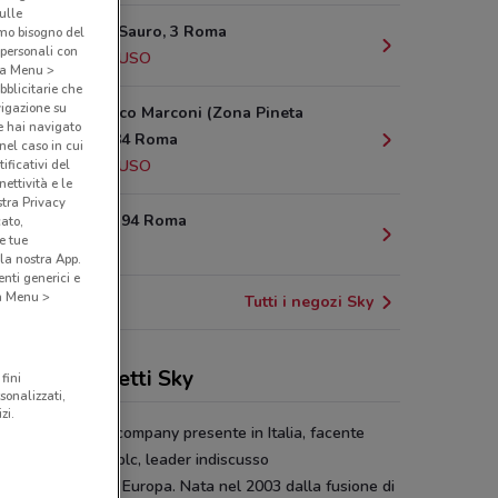
sulle
Via Nazaro Sauro, 3 Roma
amo bisogno del
 personali con
2.2 km
CHIUSO
o a Menu >
bblicitarie che
vigazione su
Via Francesco Marconi (Zona Pineta
e hai navigato
Sacchetti), 84 Roma
(nel caso in cui
2.7 km
CHIUSO
ificativi del
ettività e le
stra Privacy
Via Candia, 94 Roma
cato,
e tue
2.8 km
la nostra App.
nti generici e
 a Menu >
Tutti i negozi Sky
erte e pacchetti Sky
fini
sonalizzati,
zi.
è la prima media company presente in Italia, facente
 del gruppo Sky plc, leader indiscusso
intrattenimento in Europa. Nata nel 2003 dalla fusione di