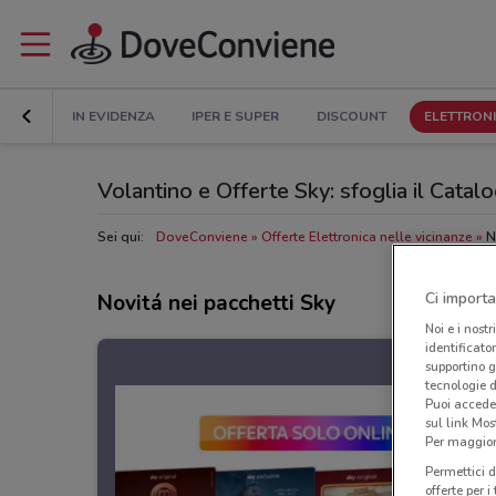
IN EVIDENZA
IPER E SUPER
DISCOUNT
ELETTRON
Volantino e Offerte Sky: sfoglia il Catal
Sei qui:
DoveConviene
Offerte Elettronica nelle vicinanze
N
Ci importa
Novitá nei pacchetti Sky
Noi e i nostr
identificato
supportino g
tecnologie d
Puoi accede
sul link Mos
Per maggiori
Permettici d
offerte per 