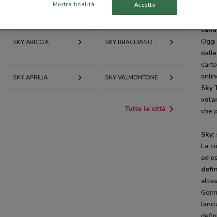
Mostra finalità
Accetto
Strea
SKY TIVOLI
SKY OSTIA
setto
canal
Oggi 
SKY ARICCIA
SKY BRACCIANO
dalle
carto
onlin
SKY APRILIA
SKY VALMONTONE
Sky 
vola
Tutte le città
che p
Sky: 
La co
ad es
defi
altis
Germa
lanci
defin