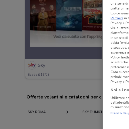
una serie di
piattaforme 
tuo consenso
Partners
in 
Privacy > Pe
visualizzera
piattaforme 
in un sito d
abbia fornit
dispositivo,
esperienze a
Policy. Inolt
scientifiche
Sky
preferenze 
Cosa succede
Scade il 16/08
probabilmen
Privacy > Pe
Noi e i no
Offerte volantini e cataloghi per città nelle vi
Utilizzare da
dell’identif
misurazione 
SKY ROMA
SKY FIUMICINO
Elenco dei 