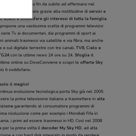
m e Telepiù, inizia fin da subito ad affermarsi nel
re televisivo italiano grazie alla moltitudine di
servizi e
i adatti a soddisfare gli interessi di tutta la famiglia
.
propone una vastissima scelta di programmi televisivi
 serie Tv ai documentari, dai programmi di sport ai
ni animati trasmessi via satellite e via fibra, ma anche
e e sul digitale terrestre con tre canali,
TV8, Cielo e
TG24
con le ultime news 24 ore su 24.
Sfoglia il
ntino
online su DoveConviene e scopri le
offerte Sky
iù ti soddisfano.
solo il meglio!
ntinua evoluzione tecnologica porta Sky già nel 2005
sere la prima televisione italiana a trasmettere in
alta
nizione
garantendo al consumatore programmi di
sima risoluzione come per esempio i Mondiali Fifa in
nia, i primi ad essere trasmessi in HD. Così nel 2008
a per la prima volta il
decoder My Sky HD
, ad alta
izione e con hard disk integrato in modo da rendere