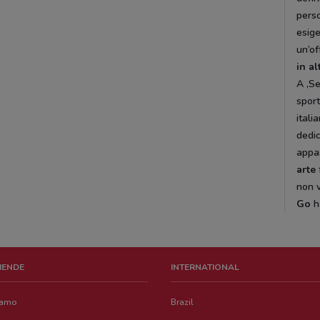
perso
esig
un’of
in al
A ,Se
sport
itali
dedic
appas
arte
non v
Go
h
ZIENDE
INTERNATIONAL
iamo
Brazil