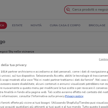
ICA
ESTATE
NOVITÀ
CURA CASA E CORPO
BRICOLAGE
ogo
egozi Sky nelle vicinanze
Contin
 della tua privacy
Ind
i
1014
partner archiviamo e accediamo ai dati personali, come i dati di navigazione g
ri univoci, sul tuo dispositivo. Selezionando Accetto, abiliti le tecnologie di tracciame
li scopi mostrati alla voce "Noi e i nostri partner trattiamo i dati da fornire". Nel caso 
ovessero essere disabilitate, alcuni contenuti e annunci visualizzati potrebbero non ess
re nuovamente a questo menu per modificare le tue scelte o per revocare il consenso
tra finalità in fondo alla pagina web. Tali scelte avranno effetto nel contesto del nost
 informazioni, consulta l'Informativa sulla privacy.
Privacy policy
i fornirti offerte più vicine ai tuoi bisogni: Utilizzando Shopfully/Tiendeo puoi visualizz
i tuoi acquisti quotidiani più attinenti ai tuoi gusti e al tuo mondo. Tutto questo è possi