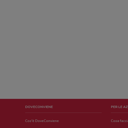
DOVECONVIENE
PER LE A
Cos'è DoveConviene
Cosa facc