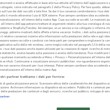
 strumenti e analisi effettuate in base alle tue attività all'interno dell'applicazione e 
collegate, come indicato nel paragrafo 2 della Privacy Policy. Per fare questo, abbi
 sull'uso dei dati raccolti a tale fine. Se dai il tuo consenso condivideremo i tuoi dati
tutto il mondo attraverso l’uso di SDK esterne. Puoi sempre cambiare idea accedend
rsonalizzazione, all’interno della nostra App. Cosa succede se accetti: Le inserzioni pu
i all'interno dell’app potranno trattare di argomenti relativi alla tua cronologia di na
esterne a Shopfully/Tiendeo. Ad esempio, se un servizio a noi collegato ci informa ch
i viaggi, potremo mostrarti delle offerte a tema vacanze. Inoltre, i dati sulla posizione 
o il relativo consenso) insieme alle informazioni sulle prestazioni della rete e agli ident
 possono essere raccolte e condivisi con terze parti per comprendere e migliorare la conn
pplicative sulle delle reti wireless, come meglio indicato nel paragrafo 13.b della no
re, i tuoi dati possono anche essere utilizzati per la creazione di report, ricerche di mer
 e statistiche, analisi basate sulla posizione e analisi delle tendenze. Puoi modificare l
in qualsiasi momento accedendo a Menu > Privacy > Personalizzazione all'interno del
 se rifiuti: Continuerai a visualizzare annunci pubblicitari, ma riguarderanno argome
1.9 km
te non saranno rilevanti per i tuoi interessi. Potrai sempre cambiare idea accedendo
rsonalizzazione all'interno della nostra App.
stri partner trattiamo i dati per fornire:
cinanze
Off
ti di geolocalizzazione precisi. Scansione attiva delle caratteristiche del dispositivo ai 
icazione. Archiviare informazioni su dispositivo e/o accedervi. Pubblicità e contenuti per
delle prestazioni dei contenuti e degli annunci, ricerche sul pubblico, sviluppo di servi
Sky
SKY
SKY CIAMPINO
partner
parte
MONTEROTONDO
dell’