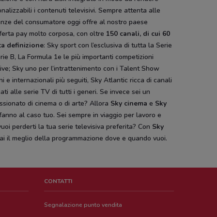
nalizzabili i contenuti televisivi. Sempre attenta alle
enze del consumatore oggi offre al nostro paese
ferta pay molto corposa, con oltre
150 canali, di cui 60
ta definizione
: Sky sport con l’esclusiva di tutta la Serie
rie B, La Formula 1e le più importanti competizioni
ive; Sky uno per l’intrattenimento con i Talent Show
ani e internazionali più seguiti, Sky Atlantic ricca di canali
ati alle serie TV di tutti i generi. Se invece sei un
sionato di cinema o di arte? Allora
Sky cinema
e
Sky
fanno al caso tuo. Sei sempre in viaggio per lavoro e
uoi perderti la tua serie televisiva preferita? Con
Sky
ai il meglio della programmazione dove e quando vuoi.
CONTATTI
Segnalazione punto vendita