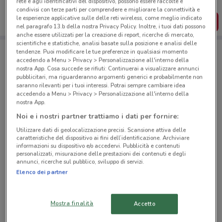
rete e agli identificativi del dispositivo, possono essere raccolte e
dal tuo cellulare.
condivisi con terze parti per comprendere e migliorare la connettività e
le esperienze applicative sulle delle reti wireless, come meglio indicato
SCARICA L’APP
nel paragrafo 13.b della nostra Privacy Policy. Inoltre, i tuoi dati possono
anche essere utilizzati per la creazione di report, ricerche di mercato,
scientifiche e statistiche, analisi basate sulla posizione e analisi delle
tendenze. Puoi modificare le tue preferenze in qualsiasi momento
accedendo a Menu > Privacy > Personalizzazione all'interno della
Negozi Trony a Roma
nostra App. Cosa succede se rifiuti: Continuerai a visualizzare annunci
pubblicitari, ma riguarderanno argomenti generici e probabilmente non
saranno rilevanti per i tuoi interessi. Potrai sempre cambiare idea
accedendo a Menu > Privacy > Personalizzazione all'interno della
nostra App.
Noi e i nostri partner trattiamo i dati per fornire:
© MapTiler
© OpenStreetMap contributors
Utilizzare dati di geolocalizzazione precisi. Scansione attiva delle
caratteristiche del dispositivo ai fini dell’identificazione. Archiviare
informazioni su dispositivo e/o accedervi. Pubblicità e contenuti
Via Bernardino Alimena, 111 Roma
personalizzati, misurazione delle prestazioni dei contenuti e degli
annunci, ricerche sul pubblico, sviluppo di servizi.
10.5 km
CHIUSO
Elenco dei partner
Tutti i negozi Trony
Mostra finalità
Accetto