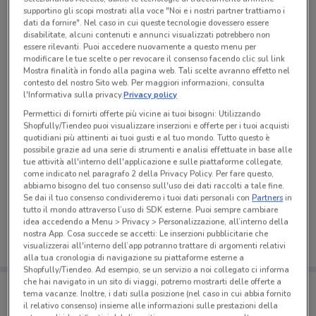
supportino gli scopi mostrati alla voce "Noi e i nostri partner trattiamo i
dati da fornire". Nel caso in cui queste tecnologie dovessero essere
disabilitate, alcuni contenuti e annunci visualizzati potrebbero non
essere rilevanti. Puoi accedere nuovamente a questo menu per
modificare le tue scelte o per revocare il consenso facendo clic sul link
Mostra finalità in fondo alla pagina web. Tali scelte avranno effetto nel
contesto del nostro Sito web. Per maggiori informazioni, consulta
l'Informativa sulla privacy.
Privacy policy
Permettici di fornirti offerte più vicine ai tuoi bisogni: Utilizzando
Shopfully/Tiendeo puoi visualizzare inserzioni e offerte per i tuoi acquisti
quotidiani più attinenti ai tuoi gusti e al tuo mondo. Tutto questo è
possibile grazie ad una serie di strumenti e analisi effettuate in base alle
tue attività all'interno dell'applicazione e sulle piattaforme collegate,
come indicato nel paragrafo 2 della Privacy Policy. Per fare questo,
Ci dispiace, al momento non abbiamo pubblicato
abbiamo bisogno del tuo consenso sull'uso dei dati raccolti a tale fine.
Se dai il tuo consenso condivideremo i tuoi dati personali con
Partners
in
volantini nella tua zona. Riprova più tardi.
tutto il mondo attraverso l’uso di SDK esterne. Puoi sempre cambiare
idea accedendo a Menu > Privacy > Personalizzazione, all’interno della
nostra App. Cosa succede se accetti: Le inserzioni pubblicitarie che
visualizzerai all'interno dell’app potranno trattare di argomenti relativi
alla tua cronologia di navigazione su piattaforme esterne a
Shopfully/Tiendeo. Ad esempio, se un servizio a noi collegato ci informa
che hai navigato in un sito di viaggi, potremo mostrarti delle offerte a
Porta DoveConviene sempre con te!
tema vacanze. Inoltre, i dati sulla posizione (nel caso in cui abbia fornito
Puoi trovare le migliori offerte dei negozi vicino a te,
il relativo consenso) insieme alle informazioni sulle prestazioni della
salvarle e creare la tua lista del risparmio, comodamente