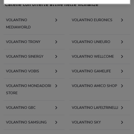
Catene con offerte attive nelle vicinanze
VOLANTINO
VOLANTINO EURONICS
MEDIAWORLD
VOLANTINO TRONY
VOLANTINO UNIEURO
VOLANTINO SINERGY
VOLANTINO WELLCOME
VOLANTINO VOBIS
VOLANTINO GAMELIFE
VOLANTINO MONDADORI
VOLANTINO AMICO SHOP
STORE
VOLANTINO GBC
VOLANTINO LAFELTRINELLI
VOLANTINO SAMSUNG
VOLANTINO SKY