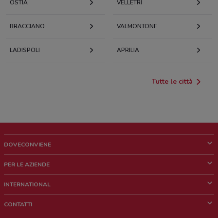
OSTIA
VELLETRI
BRACCIANO
VALMONTONE
LADISPOLI
APRILIA
Tutte le città
DOVECONVIENE
Cos'è DoveConviene
PER LE AZIENDE
Chi siamo
Cosa facciamo
INTERNATIONAL
News e media
Richieste commerciali e marketing
Brazil
CONTATTI
Lavora con noi
Mexico