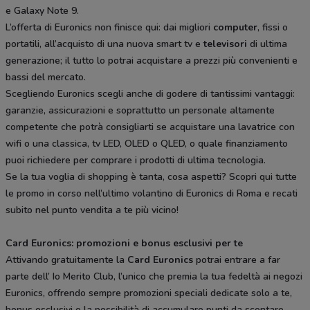
e Galaxy Note 9.
L’offerta di Euronics non finisce qui: dai migliori
computer
, fissi o
portatili, all’acquisto di una nuova smart tv e
televisori
di ultima
generazione; il tutto lo potrai acquistare a prezzi più convenienti e
bassi del mercato.
Scegliendo Euronics scegli anche di godere di tantissimi vantaggi:
garanzie, assicurazioni e soprattutto un personale altamente
competente che potrà consigliarti se acquistare una lavatrice con
wifi o una classica, tv LED, OLED o QLED, o quale finanziamento
puoi richiedere per comprare i prodotti di ultima tecnologia.
Se la tua voglia di shopping è tanta, cosa aspetti? Scopri qui tutte
le promo in corso nell’ultimo volantino di Euronics di Roma e recati
subito nel punto vendita a te più vicino!
Card Euronics: promozioni e bonus esclusivi per te
Attivando gratuitamente la
Card Euronics
potrai entrare a far
parte dell’ Io Merito Club, l’unico che premia la tua fedeltà ai negozi
Euronics, offrendo sempre promozioni speciali dedicate solo a te,
bonus esclusivi e la possibilità di accumulare punti da scontare