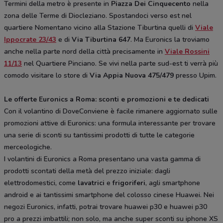
Termini della metro è presente in
Piazza Dei Cinquecento
nella
zona delle Terme di Diocleziano. Spostandoci verso est nel
quartiere Nomentano vicino alla Stazione Tiburtina quelli di
Viale
Ippocrate 23/43
e di
Via Tiburtina 647
. Ma Euronics la troviamo
anche nella parte nord della città precisamente in
Viale Rossini
11/13
nel Quartiere Pinciano. Se vivi nella parte sud-est ti verrà più
comodo visitare lo store di
Via Appia Nuova 475/479
presso Upim.
Le offerte Euronics a Roma: sconti e promozioni e te dedicati
Con il volantino di DoveConviene è facile rimanere aggiornato sulle
promozioni attive di Euronics: una formula interessante per trovare
una serie di sconti su tantissimi prodotti di tutte le categorie
merceologiche.
I volantini di Euronics a Roma presentano una vasta gamma di
prodotti scontati della metà del prezzo iniziale: dagli
elettrodomestici, come
lavatrici
e
frigoriferi
, agli smartphone
android e ai tantissimi smartphone del colosso cinese Huawei. Nei
negozi Euronics, infatti, potrai trovare huawei p30 e huawei p30
pro a prezzi imbattili; non solo, ma anche super sconti su iphone XS