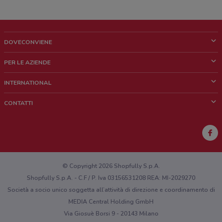
DOVECONVIENE
Cos'è DoveConviene
PER LE AZIENDE
Chi siamo
Cosa facciamo
INTERNATIONAL
News e media
Richieste commerciali e marketing
Brazil
CONTATTI
Lavora con noi
Mexico
Segnalazione punto vendita
France
Segnalazione Volantino
Australia
Hai un malfunzionamento sul web o sull'app?
New Zealand
© Copyright 2026 Shopfully S.p.A.
Shopfully S.p.A. - C.F / P. Iva 03156531208 REA: MI-2029270
Società a socio unico soggetta all’attività di direzione e coordinamento di
MEDIA Central Holding GmbH
Via Giosuè Borsi 9 - 20143 Milano