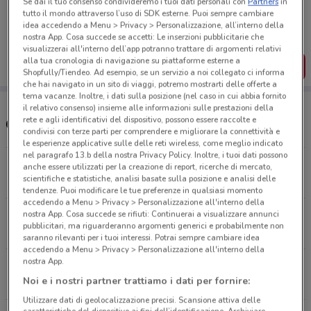
Se dai il tuo consenso condivideremo i tuoi dati personali con
Partners
in
Porta DoveConviene sempre con te!
tutto il mondo attraverso l’uso di SDK esterne. Puoi sempre cambiare
Puoi trovare le migliori offerte dei negozi vicino a te,
idea accedendo a Menu > Privacy > Personalizzazione, all’interno della
salvarle e creare la tua lista del risparmio, comodamente
nostra App. Cosa succede se accetti: Le inserzioni pubblicitarie che
dal tuo cellulare.
visualizzerai all'interno dell’app potranno trattare di argomenti relativi
alla tua cronologia di navigazione su piattaforme esterne a
SCARICA L’APP
Shopfully/Tiendeo. Ad esempio, se un servizio a noi collegato ci informa
che hai navigato in un sito di viaggi, potremo mostrarti delle offerte a
tema vacanze. Inoltre, i dati sulla posizione (nel caso in cui abbia fornito
il relativo consenso) insieme alle informazioni sulle prestazioni della
rete e agli identificativi del dispositivo, possono essere raccolte e
Orari e Indirizzi Euronics
condivisi con terze parti per comprendere e migliorare la connettività e
le esperienze applicative sulle delle reti wireless, come meglio indicato
nel paragrafo 13.b della nostra Privacy Policy. Inoltre, i tuoi dati possono
Viale Ippocrate, 23/43 Roma
anche essere utilizzati per la creazione di report, ricerche di mercato,
scientifiche e statistiche, analisi basate sulla posizione e analisi delle
643 m
APERTO
tendenze. Puoi modificare le tue preferenze in qualsiasi momento
accedendo a Menu > Privacy > Personalizzazione all'interno della
nostra App. Cosa succede se rifiuti: Continuerai a visualizzare annunci
Viale Rossini, 11/13 Roma
pubblicitari, ma riguarderanno argomenti generici e probabilmente non
2.1 km
APERTO
saranno rilevanti per i tuoi interessi. Potrai sempre cambiare idea
accedendo a Menu > Privacy > Personalizzazione all'interno della
nostra App.
Via Salaria, 665 Roma
Noi e i nostri partner trattiamo i dati per fornire:
3.2 km
APERTO
Utilizzare dati di geolocalizzazione precisi. Scansione attiva delle