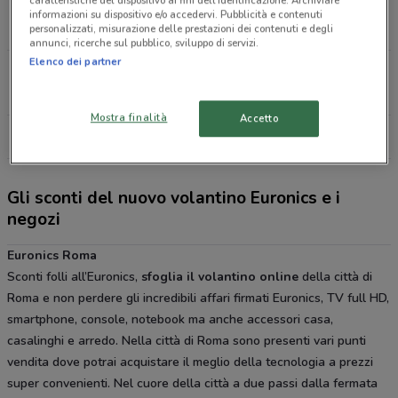
caratteristiche del dispositivo ai fini dell’identificazione. Archiviare
Via Luisa Di Savoia, 12 Roma
informazioni su dispositivo e/o accedervi. Pubblicità e contenuti
3.3 km
APERTO
personalizzati, misurazione delle prestazioni dei contenuti e degli
annunci, ricerche sul pubblico, sviluppo di servizi.
Elenco dei partner
Via Appia Nuova 448 Roma
4.2 km
APERTO
Mostra finalità
Accetto
Tutti i negozi Euronics
Gli sconti del nuovo volantino Euronics e i
negozi
Euronics Roma
Sconti folli all’Euronics,
sfoglia il volantino online
della città di
Roma e non perdere gli incredibili affari firmati Euronics, TV full HD,
smartphone, console, notebook ma anche accessori casa,
casalinghi e arredo. Nella città di Roma sono presenti vari punti
vendita dove potrai acquistare il meglio della tecnologia a prezzi
super convenienti. Nel cuore della città a due passi dalla fermata