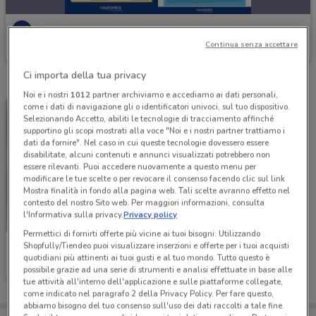
Euronics
Continua senza accettare
Scade il 19/08
643 m
Ci importa della tua privacy
Noi e i nostri
1012
partner archiviamo e accediamo ai dati personali,
come i dati di navigazione gli o identificatori univoci, sul tuo dispositivo.
Selezionando Accetto, abiliti le tecnologie di tracciamento affinché
supportino gli scopi mostrati alla voce "Noi e i nostri partner trattiamo i
dati da fornire". Nel caso in cui queste tecnologie dovessero essere
disabilitate, alcuni contenuti e annunci visualizzati potrebbero non
essere rilevanti. Puoi accedere nuovamente a questo menu per
modificare le tue scelte o per revocare il consenso facendo clic sul link
Mostra finalità in fondo alla pagina web. Tali scelte avranno effetto nel
contesto del nostro Sito web. Per maggiori informazioni, consulta
l'Informativa sulla privacy.
Privacy policy
Permettici di fornirti offerte più vicine ai tuoi bisogni: Utilizzando
Shopfully/Tiendeo puoi visualizzare inserzioni e offerte per i tuoi acquisti
Euronics
quotidiani più attinenti ai tuoi gusti e al tuo mondo. Tutto questo è
possibile grazie ad una serie di strumenti e analisi effettuate in base alle
Scade il 19/08
7.6 km
tue attività all'interno dell'applicazione e sulle piattaforme collegate,
come indicato nel paragrafo 2 della Privacy Policy. Per fare questo,
abbiamo bisogno del tuo consenso sull'uso dei dati raccolti a tale fine.