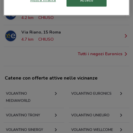
Accetto
Via Appia Nuova 448 Roma
4.2 km
CHIUSO
Via Riano, 15 Roma
4.7 km
CHIUSO
Tutti i negozi Euronics
Catene con offerte attive nelle vicinanze
VOLANTINO
VOLANTINO EURONICS
MEDIAWORLD
VOLANTINO TRONY
VOLANTINO UNIEURO
VOLANTINO SINERGY
VOLANTINO WELLCOME