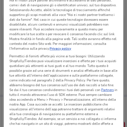
Noi e i nostri
1014
partner archiviamo e accediamo ai dati personali,
come i dati di navigazione gli o identificatori univoci, sul tuo dispositivo.
Tutte le promozioni di questo negozio
Selezionando Accetto, abiliti le tecnologie di tracciamento affinché
supportino gli scopi mostrati alla voce "Noi e i nostri partner trattiamo i
dati da fornire". Nel caso in cui queste tecnologie dovessero essere
disabilitate, alcuni contenuti e annunci visualizzati potrebbero non
essere rilevanti. Puoi accedere nuovamente a questo menu per
modificare le tue scelte o per revocare il consenso facendo clic sul link
Mostra finalità in fondo alla pagina web. Tali scelte avranno effetto nel
contesto del nostro Sito web. Per maggiori informazioni, consulta
l'Informativa sulla privacy.
Privacy policy
Permettici di fornirti offerte più vicine ai tuoi bisogni: Utilizzando
Shopfully/Tiendeo puoi visualizzare inserzioni e offerte per i tuoi acquisti
quotidiani più attinenti ai tuoi gusti e al tuo mondo. Tutto questo è
possibile grazie ad una serie di strumenti e analisi effettuate in base alle
Euronics
tue attività all'interno dell'applicazione e sulle piattaforme collegate,
come indicato nel paragrafo 2 della Privacy Policy. Per fare questo,
Scade il 19/08
643 m
abbiamo bisogno del tuo consenso sull'uso dei dati raccolti a tale fine.
Se dai il tuo consenso condivideremo i tuoi dati personali con
Partners
in
tutto il mondo attraverso l’uso di SDK esterne. Puoi sempre cambiare
idea accedendo a Menu > Privacy > Personalizzazione, all’interno della
Porta DoveConviene sempre con te!
nostra App. Cosa succede se accetti: Le inserzioni pubblicitarie che
Puoi trovare le migliori offerte dei negozi vicino a te,
visualizzerai all'interno dell’app potranno trattare di argomenti relativi
salvarle e creare la tua lista del risparmio, comodamente
alla tua cronologia di navigazione su piattaforme esterne a
dal tuo cellulare.
Shopfully/Tiendeo. Ad esempio, se un servizio a noi collegato ci informa
che hai navigato in un sito di viaggi, potremo mostrarti delle offerte a