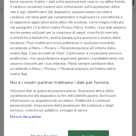
SCARICA L’APP
tema vacanze. Inoltre, i dati sulla posizione (nel caso in cui abbia fornito
il relativo consenso) insieme alle informazioni sulle prestazioni della
rete e agli identificativi del dispositivo, possono essere raccolte e
condivisi con terze parti per comprendere e migliorare la connettività e
le esperienze applicative sulle delle reti wireless, come meglio indicato
Negozi Euronics a Roma
nel paragrafo 13.b della nostra Privacy Policy. Inoltre, i tuoi dati possono
anche essere utilizzati per la creazione di report, ricerche di mercato,
scientifiche e statistiche, analisi basate sulla posizione e analisi delle
tendenze. Puoi modificare le tue preferenze in qualsiasi momento
accedendo a Menu > Privacy > Personalizzazione all'interno della
nostra App. Cosa succede se rifiuti: Continuerai a visualizzare annunci
pubblicitari, ma riguarderanno argomenti generici e probabilmente non
saranno rilevanti per i tuoi interessi. Potrai sempre cambiare idea
© MapTiler
© OpenStreetMap contributors
accedendo a Menu > Privacy > Personalizzazione all'interno della
nostra App.
Viale Ippocrate, 23/43 Roma
Noi e i nostri partner trattiamo i dati per fornire:
643 m
CHIUSO
Utilizzare dati di geolocalizzazione precisi. Scansione attiva delle
caratteristiche del dispositivo ai fini dell’identificazione. Archiviare
informazioni su dispositivo e/o accedervi. Pubblicità e contenuti
Viale Rossini, 11/13 Roma
personalizzati, misurazione delle prestazioni dei contenuti e degli
2.1 km
CHIUSO
annunci, ricerche sul pubblico, sviluppo di servizi.
Elenco dei partner
Via Luisa Di Savoia, 12 Roma
3.3 km
CHIUSO
Mostra finalità