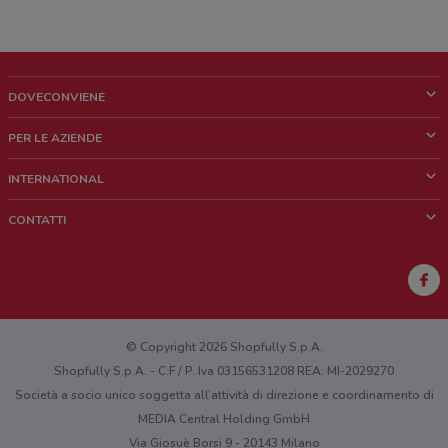
DOVECONVIENE
Cos'è DoveConviene
PER LE AZIENDE
Chi siamo
Cosa facciamo
INTERNATIONAL
News e media
Richieste commerciali e marketing
Brazil
CONTATTI
Lavora con noi
Mexico
Segnalazione punto vendita
France
Segnalazione Volantino
Australia
Hai un malfunzionamento sul web o sull'app?
New Zealand
© Copyright 2026 Shopfully S.p.A.
Shopfully S.p.A. - C.F / P. Iva 03156531208 REA: MI-2029270
Società a socio unico soggetta all’attività di direzione e coordinamento di
MEDIA Central Holding GmbH
Via Giosuè Borsi 9 - 20143 Milano