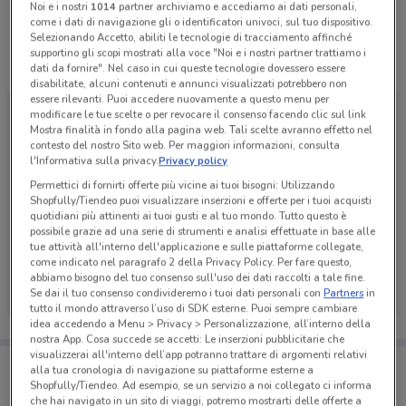
Noi e i nostri
1014
partner archiviamo e accediamo ai dati personali,
come i dati di navigazione gli o identificatori univoci, sul tuo dispositivo.
Selezionando Accetto, abiliti le tecnologie di tracciamento affinché
supportino gli scopi mostrati alla voce "Noi e i nostri partner trattiamo i
Tutte le promozioni di questo negozio
dati da fornire". Nel caso in cui queste tecnologie dovessero essere
disabilitate, alcuni contenuti e annunci visualizzati potrebbero non
essere rilevanti. Puoi accedere nuovamente a questo menu per
modificare le tue scelte o per revocare il consenso facendo clic sul link
Mostra finalità in fondo alla pagina web. Tali scelte avranno effetto nel
contesto del nostro Sito web. Per maggiori informazioni, consulta
l'Informativa sulla privacy.
Privacy policy
Permettici di fornirti offerte più vicine ai tuoi bisogni: Utilizzando
Shopfully/Tiendeo puoi visualizzare inserzioni e offerte per i tuoi acquisti
quotidiani più attinenti ai tuoi gusti e al tuo mondo. Tutto questo è
possibile grazie ad una serie di strumenti e analisi effettuate in base alle
tue attività all'interno dell'applicazione e sulle piattaforme collegate,
come indicato nel paragrafo 2 della Privacy Policy. Per fare questo,
Euronics
abbiamo bisogno del tuo consenso sull'uso dei dati raccolti a tale fine.
Se dai il tuo consenso condivideremo i tuoi dati personali con
Partners
in
Scade il 19/08
643 m
tutto il mondo attraverso l’uso di SDK esterne. Puoi sempre cambiare
idea accedendo a Menu > Privacy > Personalizzazione, all’interno della
nostra App. Cosa succede se accetti: Le inserzioni pubblicitarie che
visualizzerai all'interno dell’app potranno trattare di argomenti relativi
Porta DoveConviene sempre con te!
alla tua cronologia di navigazione su piattaforme esterne a
Puoi trovare le migliori offerte dei negozi vicino a te,
Shopfully/Tiendeo. Ad esempio, se un servizio a noi collegato ci informa
salvarle e creare la tua lista del risparmio, comodamente
che hai navigato in un sito di viaggi, potremo mostrarti delle offerte a