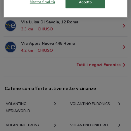
Via Salaria, 665 Roma
Mostra finalità
Accetto
3.2 km
CHIUSO
Via Luisa Di Savoia, 12 Roma
3.3 km
CHIUSO
Via Appia Nuova 448 Roma
4.2 km
CHIUSO
Tutti i negozi Euronics
Catene con offerte attive nelle vicinanze
VOLANTINO
VOLANTINO EURONICS
MEDIAWORLD
VOLANTINO TRONY
VOLANTINO UNIEURO