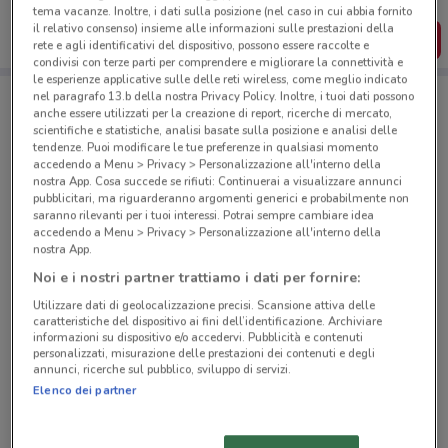
dal tuo cellulare.
tema vacanze. Inoltre, i dati sulla posizione (nel caso in cui abbia fornito
il relativo consenso) insieme alle informazioni sulle prestazioni della
SCARICA L’APP
rete e agli identificativi del dispositivo, possono essere raccolte e
condivisi con terze parti per comprendere e migliorare la connettività e
le esperienze applicative sulle delle reti wireless, come meglio indicato
nel paragrafo 13.b della nostra Privacy Policy. Inoltre, i tuoi dati possono
anche essere utilizzati per la creazione di report, ricerche di mercato,
Negozi Euronics a Roma
scientifiche e statistiche, analisi basate sulla posizione e analisi delle
tendenze. Puoi modificare le tue preferenze in qualsiasi momento
accedendo a Menu > Privacy > Personalizzazione all'interno della
nostra App. Cosa succede se rifiuti: Continuerai a visualizzare annunci
pubblicitari, ma riguarderanno argomenti generici e probabilmente non
saranno rilevanti per i tuoi interessi. Potrai sempre cambiare idea
accedendo a Menu > Privacy > Personalizzazione all'interno della
nostra App.
© MapTiler
© OpenStreetMap contributors
Noi e i nostri partner trattiamo i dati per fornire:
Viale Ippocrate, 23/43 Roma
Utilizzare dati di geolocalizzazione precisi. Scansione attiva delle
caratteristiche del dispositivo ai fini dell’identificazione. Archiviare
643 m
CHIUSO
informazioni su dispositivo e/o accedervi. Pubblicità e contenuti
personalizzati, misurazione delle prestazioni dei contenuti e degli
annunci, ricerche sul pubblico, sviluppo di servizi.
Viale Rossini, 11/13 Roma
Elenco dei partner
2.1 km
CHIUSO