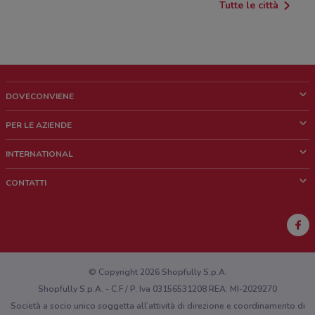
Tutte le città
DOVECONVIENE
Cos'è DoveConviene
PER LE AZIENDE
Chi siamo
Cosa facciamo
INTERNATIONAL
News e media
Richieste commerciali e marketing
Brazil
CONTATTI
Lavora con noi
Mexico
Segnalazione punto vendita
France
Segnalazione Volantino
Australia
Hai un malfunzionamento sul web o sull'app?
New Zealand
© Copyright 2026 Shopfully S.p.A.
Shopfully S.p.A. - C.F / P. Iva 03156531208 REA: MI-2029270
Società a socio unico soggetta all’attività di direzione e coordinamento di